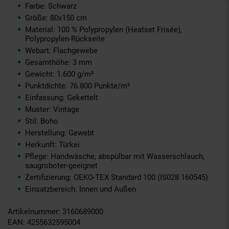
Farbe: Schwarz
Größe: 80x150 cm
Material: 100 % Polypropylen (Heatset Frisée),
Polypropylen-Rückseite
Webart: Flachgewebe
Gesamthöhe: 3 mm
Gewicht: 1.600 g/m²
Punktdichte: 76.800 Punkte/m²
Einfassung: Gekettelt
Muster: Vintage
Stil: Boho
Herstellung: Gewebt
Herkunft: Türkei
Pflege: Handwäsche, abspülbar mit Wasserschlauch,
saugroboter-geeignet
Zertifizierung: OEKO-TEX Standard 100 (IS028 160545)
Einsatzbereich: Innen und Außen
Artikelnummer: 3160689000
EAN: 4255632595004