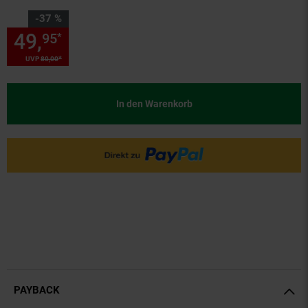
Sie Sparen 37 Prozent,
-37 %
49,
Sie Sparen 37 Prozent, 49,
95
*
*
UVP
80,
00
UVP : 80,
00
€
In den Warenkorb
PAYBACK