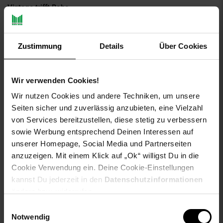
Vintage trifft Boho
Das Vintage-Muster des KASBERG vereint die warme Patina
vergangener Jahrzehnte mit dem unbeschwerten Charme des
Zustimmung
Details
Über Cookies
Boho-Stils. Die dezenten, leicht verwaschenen Farbtöne
schaffen eine einladende, entspannte Atmosphäre auf Deiner
Terrasse oder Deinem Balkon.
Wir verwenden Cookies!
Wir nutzen Cookies und andere Techniken, um unsere
Wetterfest und unkompliziert
Seiten sicher und zuverlässig anzubieten, eine Vielzahl
von Services bereitzustellen, diese stetig zu verbessern
Gefertigt aus 100 % Polypropylen in Heatset-Frisée-Qualität
mit Polypropylen-Rückseite. UV-beständig — die Farben halten
sowie Werbung entsprechend Deinen Interessen auf
der Sonne stand, Saison für Saison. Nach einem
unserer Homepage, Social Media und Partnerseiten
Regenschauer trocknet der Teppich schnell und behält seine
anzuzeigen. Mit einem Klick auf „Ok“ willigst Du in die
Form zuverlässig bei. Mit 1.600 g/m² und 76.800 Punkten pro
Cookie Verwendung ein. Deine Cookie-Einstellungen
m² liegt er stabil am Boden. Die 3 mm Gesamthöhe macht ihn
kannst Du jederzeit in den
Datenschutzinformationen
besonders praktisch: Terrassentüren, Balkontüren und Stühle
ändern bzw. widerrufen.
bewegen sich mühelos über die Oberfläche.
Einwilligungsauswahl
Notwendig