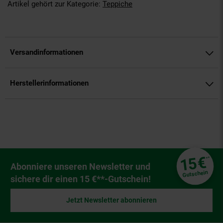
Artikel gehört zur Kategorie:
Teppiche
Versandinformationen
Herstellerinformationen
Fußzeile
€
15
**
Newsletter Anmeldung
Abonniere unseren Newsletter und
Gutschein
sichere dir einen 15 €**-Gutschein!
Jetzt Newsletter abonnieren