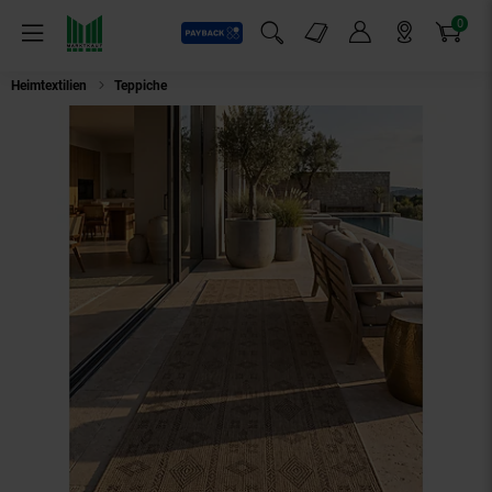
0
Payback
Markt-Angebote
Artikel
Menü
Suchfeld einblenden
Mein Konto
Markt finden
Warenkorb
Heimtextilien
Teppiche
Teppich Outdoor KASBERG in Schwarz, im Vintage-