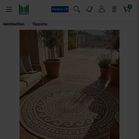
0
Payback
Markt-Angebote
Artikel
Menü
Suchfeld einblenden
Mein Konto
Markt finden
Warenkorb
Heimtextilien
Teppiche
Teppich Outdoor KAUNS in Schwarz, im Vintage-St