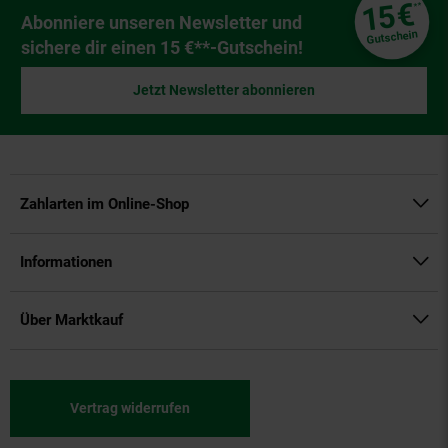
Fußzeile
€
15
**
Newsletter Anmeldung
Abonniere unseren Newsletter und
Gutschein
sichere dir einen 15 €**-Gutschein!
Jetzt Newsletter abonnieren
Zahlarten im Online-Shop
Informationen
Über Marktkauf
Vertrag widerrufen