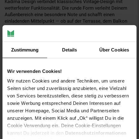
Kadima Design verbindet klassisches Vintage-Design mit
wetterfester Funktionalität. Die runde Form verleiht Deinem
Außenbereich eine besondere Note und schafft einen
einladenden Mittelpunkt — ob auf der Terrasse, dem Balkon
oder im Eingangsbereich. Ein Teppich, der beweist, dass
Eleganz und Robustheit zusammengehören.
Zustimmung
Details
Über Cookies
Vintage-Ästhetik mit klassischer Anmutung
Das Vintage-Muster des KAUNS erinnert an die warme
Wir verwenden Cookies!
Ausstrahlung klassischer Teppichtradition. Die sanften Farben
und die leicht verwaschene Optik schaffen eine Atmosphäre
Wir nutzen Cookies und andere Techniken, um unsere
von Beständigkeit und Stil.
Seiten sicher und zuverlässig anzubieten, eine Vielzahl
von Services bereitzustellen, diese stetig zu verbessern
sowie Werbung entsprechend Deinen Interessen auf
Material, das jeder Saison standhält
unserer Homepage, Social Media und Partnerseiten
Gefertigt aus 100 % Polypropylen in Heatset-Frisée-Qualität
anzuzeigen. Mit einem Klick auf „Ok“ willigst Du in die
mit Polypropylen-Rückseite. UV-beständig — die Farben
Cookie Verwendung ein. Deine Cookie-Einstellungen
verblassen auch nach einem langen Sommer nicht. Nach
kannst Du jederzeit in den
Datenschutzinformationen
Regen trocknet der Teppich schnell und bleibt formstabil. Mit