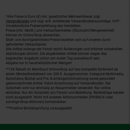
*Alle Preise in Euro (€) inkl. gesetzlicher Mehrwertsteuer, zzgl.
Fußnoten
Versandkosten
und zzgl. evtl. anfallender Versandkostenzuschläge. UVP:
Unverbindliche Preisempfehlung des Herstellers.
Preise (inkl. MwSt.) und Verkaufseinheiten (Stückzahl/Mengeneinheit)
können im Online-Shop abweichen.
Statt- und durchgestrichene Preise beziehen sich auf unseren zuvor
geforderten Verkaufspreis.
Alle Artikel solange der Vorrat reicht! Änderungen und Irrtümer vorbehalten.
Abbildungen ähnlich. Die abgebildeten Artikel können wegen des
begrenzten Angebots schon am ersten Tag ausverkauft sein.
Abgabe nur in haushaltsüblichen Mengen!
**15€ Rabatt im Marktkauf Online-Shop auf das komplette Sortiment ab
einem Mindestbestellwert von 200 €. Ausgenommen: Kategorie Multimedia,
Gutscheine, Bücher und Pre- & Anfangsmilchnahrung sowie gesondert
gekennzeichnete Artikel. Keine Anrechnung auf Versandkosten. Der
Gutschein wird nur einmalig an Neuanmelder versendet. Nur online
einlösbar. Nur ein Gutschein pro Person und Bestellung. Restbeträge werden
nicht ausgezahlt. Nicht mit anderen Aktionsvorteilen (PAYBACK oder
sonstige Shop-Aktionen) kombinierbar.
***Positive Bonitätsprüfung vorausgesetzt