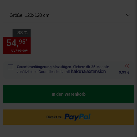
Größe:
120x120 cm
Sie Sparen 38 Prozent,
-38 %
54,
Sie Sparen 38 Prozent, 54,
95
*
*
UVP
90,
00
UVP : 90,
00
€
Garantieverlängerung hinzufügen.
Sichere dir 36 Monate
zusätzlichen Garantieschutz mit
9,99 €
In den Warenkorb