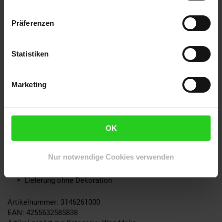
Besonderheiten
Handgefertigt - Jedes Stück ein Unikat
Präferenzen
Perfekte Dekoration für Maritim-Fans
Zwei Löcher für Wandbefestigung bereits vorhanden
Statistiken
Farbe
Marketing
Silber
Material
Aluminium
OK
Lieferumfang
Nur notwendige Cookies verwenden
1 Möwe
Lieferung ohne Dekoration
Artikelnummer: 3146261000
EAN: 4255632585838