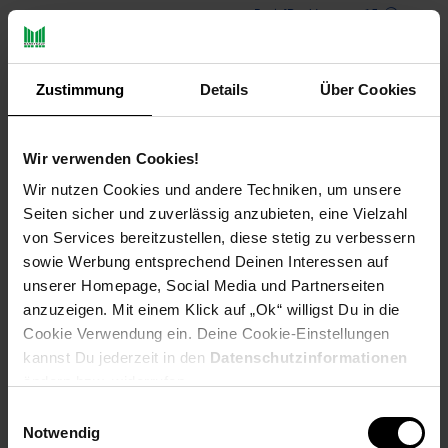
Payback Punkte
Basis°Punkte:
15
Extra°Punkte:
0
Zustimmung
Details
Über Cookies
Produktbeschreibung
Wir verwenden Cookies!
Design
Wir nutzen Cookies und andere Techniken, um unsere
Massives und modernes Aluminium Design
Seiten sicher und zuverlässig anzubieten, eine Vielzahl
Hochwertige Verarbeitung der Möwe
von Services bereitzustellen, diese stetig zu verbessern
Schön silber glänzende Meeresfigur
sowie Werbung entsprechend Deinen Interessen auf
unserer Homepage, Social Media und Partnerseiten
Abmessungen
anzuzeigen. Mit einem Klick auf „Ok“ willigst Du in die
Cookie Verwendung ein. Deine Cookie-Einstellungen
Höhe: 30 cm
kannst Du jederzeit in den
Datenschutzinformationen
Breite: 13 cm
ändern bzw. widerrufen.
Tiefe: 3 cm
Materialstärke: 0,5 cm
Einwilligungsauswahl
Notwendig