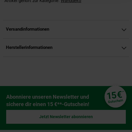
Artikel gehört zur Kategorie:
Wanddeko
Versandinformationen
Herstellerinformationen
Fußzeile
€
15
**
Newsletter Anmeldung
Abonniere unseren Newsletter und
Gutschein
sichere dir einen 15 €**-Gutschein!
Jetzt Newsletter abonnieren