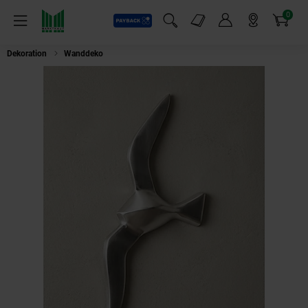
0
Payback
Markt-Angebote
Artikel
Menü
Suchfeld einblenden
Mein Konto
Markt finden
Warenkorb
Dekoration
Wanddeko
Wanddeko Dekofigur Möwe Aluminium silberfarbe