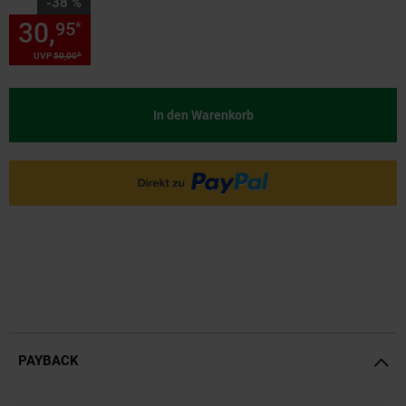
Sie Sparen 38 Prozent,
-38 %
30,
Sie Sparen 38 Prozent, 30,
95
*
*
UVP
50,
00
UVP : 50,
00
€
In den Warenkorb
PAYBACK