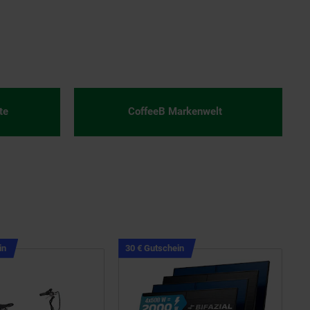
te
CoffeeB Markenwelt
Kampagnen
Kampagnen
in
30 € Gutschein
Artikel50
Artikel30
€
€
Gutschein
Gutschein