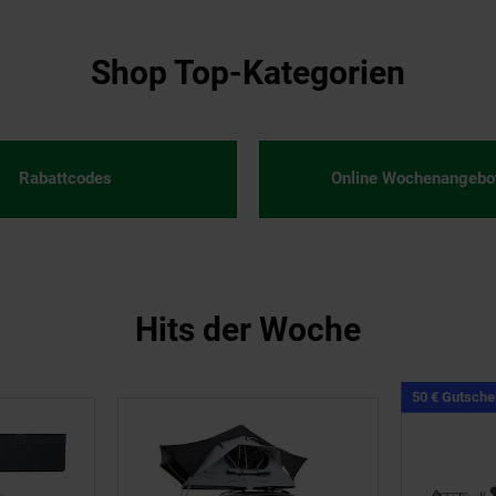
Shop Top-Kategorien
Rabattcodes
Online Wochenangebo
Hits der Woche
en
50 € Gutsche
n