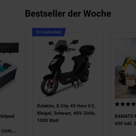
Bestseller der Woche
en
Kampagnen
15 € Gutschein
Artikel15
€
n
Gutschein
53 von 5 Sternen
Kundenbew
Rolektro, E-City 45 Hero V.2,
Bleigel, Schwarz, 48V-20Ah,
irlpool
BAMATO M
1000 Watt
600 inkl. 
Licht,