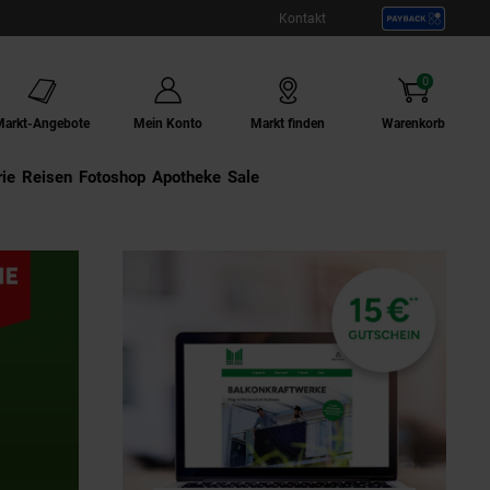
Kontakt
0
Artikel
Markt-Angebote
Mein Konto
Markt finden
Warenkorb
ie
Externer Link:
Reisen
Externer Link:
Fotoshop
Externer Link:
Apotheke
Sale