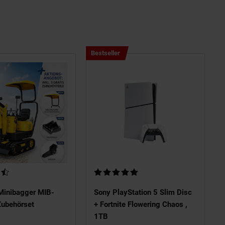
Bestseller,
Bestseller
Kategorie
Multimedia
ertung: 4,73 von 5 Sternen
Kundenbewertung: 5 von 5 Sternen
inibagger MIB-
Sony PlayStation 5 Slim Disc
Zubehörset
+ Fortnite Flowering Chaos ,
1TB