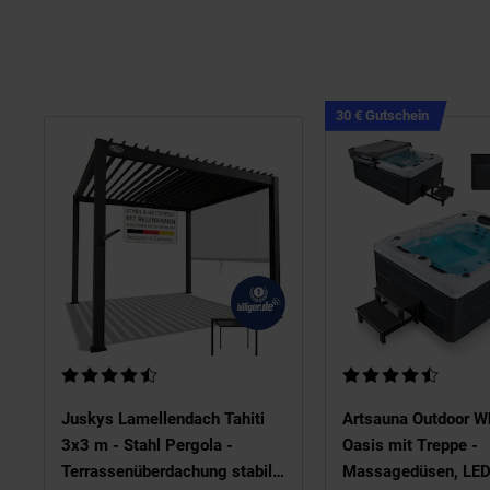
Kampagn
30 € Gutschein
Artikel30
€
Gutschei
Kundenbewertung: 4,48 von 5 Sternen
Kundenbewertung: 4,
Juskys Lamellendach Tahiti
Artsauna Outdoor Wh
3x3 m - Stahl Pergola -
Oasis mit Treppe -
Terrassenüberdachung stabil -
Massagedüsen, LED 