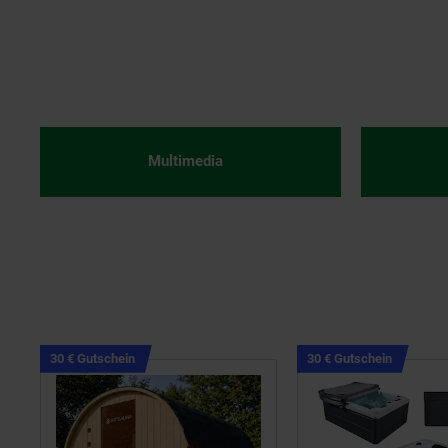
Multimedia
Kampagnen
Kampagn
30 € Gutschein
30 € Gutschein
Artikel30
Artikel30
€
€
Gutschein
Gutschei