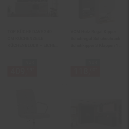
TOP KÜCHE DAVE 240
VCM Holz Regal Kipper
CM KÜCHENZEILE
Schuhregal Schuhschrank
KÜCHENBLOCK – EICHE
Schuhkipper 3 Klappen 1
SONOMA TRÜFFEL NEU &
Drehtür Halom L
OVP
NUR
NUR
409,
nur 409,
€ Sternchen Fu
118,
nur 118,
*
*
99
99
00