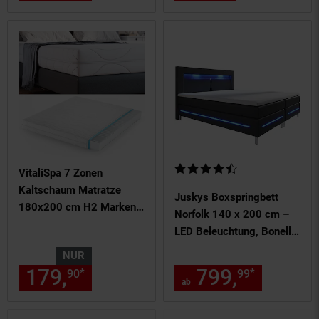
Kundenbewertung: 4,37 von 5 
VitaliSpa 7 Zonen
Kaltschaum Matratze
Juskys Boxspringbett
180x200 cm H2 Marken
Norfolk 140 x 200 cm –
Schaumkern 20 cm
LED Beleuchtung, Bonell-
Matratzen & Topper -
NUR
schwarz
179,
nur 179,
€ Sternchen Fu
799,
ab 799
*
*
90
90
99
ab