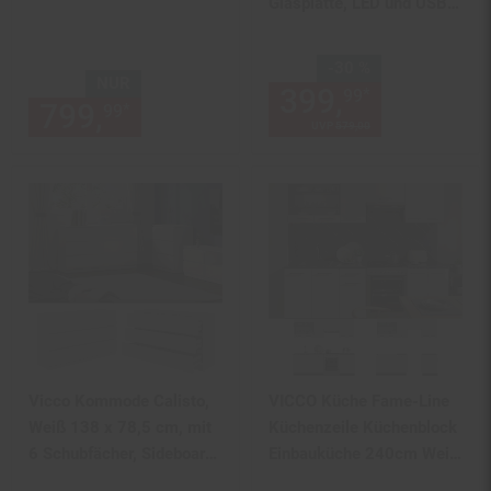
Glasplatte, LED und USB-
Anschluss. Hollywood
Schminkspiegel dimmbar.
Sie Sparen 30 Prozent,
-30 %
Kosmetiktisch weiß Tiline
NUR
399,
Aktuelle
*
99
799,
nur 799,
€ Sternchen Fu
*
99
99
UVP
579,
00
UVP : 579,
00
€
Vicco Kommode Calisto,
VICCO Küche Fame-Line
Weiß 138 x 78,5 cm, mit
Küchenzeile Küchenblock
6 Schubfächer, Sideboard,
Einbauküche 240cm Weiß
Schrank
Hochglanz