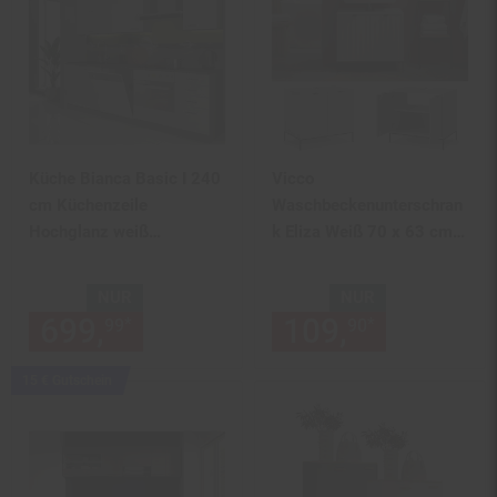
Küche Bianca Basic I 240
Vicco
cm Küchenzeile
Waschbeckenunterschran
Hochglanz weiß
k Eliza Weiß 70 x 63 cm
Küchenblock Einbauküche
mit 2 Türen
NUR
NUR
699,
nur 699,
€ Sternchen Fu
109,
nur 109,
*
*
99
99
90
Kampagnen
15 € Gutschein
Artikel15
€
Gutschein