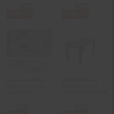
NUR
NUR
178,
nur 178,
€ Sternchen Fu
756,
nur 756,
*
*
90
90
90
Vicco Couchtisch Eliza
möbel direkt online
Weiß 90 x 45 cm mit
Massivholz-Esstisch
einer Schublade
160x80 cm "Bosse" braun
NUR
NUR
*
*
90
90
79