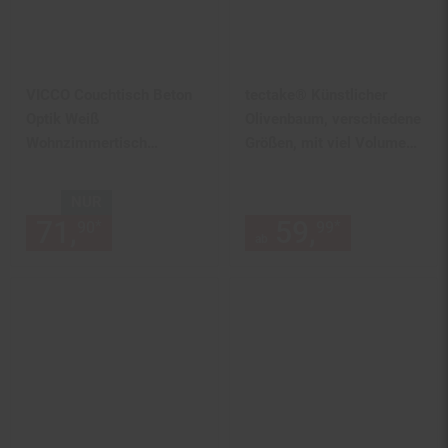
VICCO Couchtisch Beton
tectake® Künstlicher
Optik Weiß
Olivenbaum, verschiedene
Wohnzimmertisch
Größen, mit viel Volumen,
Beistelltisch Holztisch
stabiler Kunststoff-
Blumentopf
NUR
71,
nur 71,
€ Sternchen Fußn
59,
ab 59,
*
*
90
90
99
99
ab