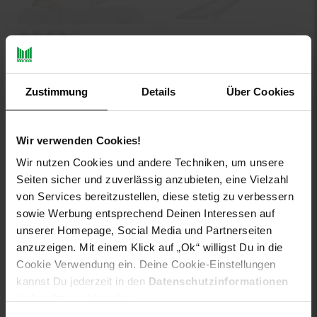
Kundenbewertung: 4,17 von 5 Sternen
KESSER® Bettgitter
Bettschutzgitter
ELONEO Klappmatratze
Kinderbettgitter für Kinder
Gästematratze,
Babybettgitter
Zustimmung
Details
Über Cookies
75x195x15 cm, grau
Kinderbettschutzgitter
74,
ab 74,
€ Sternchen Fuß
30,
ab 30,
*
*
99
99
80
80
Wir verwenden Cookies!
ab
ab
Wir nutzen Cookies und andere Techniken, um unsere
Seiten sicher und zuverlässig anzubieten, eine Vielzahl
von Services bereitzustellen, diese stetig zu verbessern
sowie Werbung entsprechend Deinen Interessen auf
unserer Homepage, Social Media und Partnerseiten
anzuzeigen. Mit einem Klick auf „Ok“ willigst Du in die
Cookie Verwendung ein. Deine Cookie-Einstellungen
kannst Du jederzeit in den
Datenschutzinformationen
ändern bzw. widerrufen.