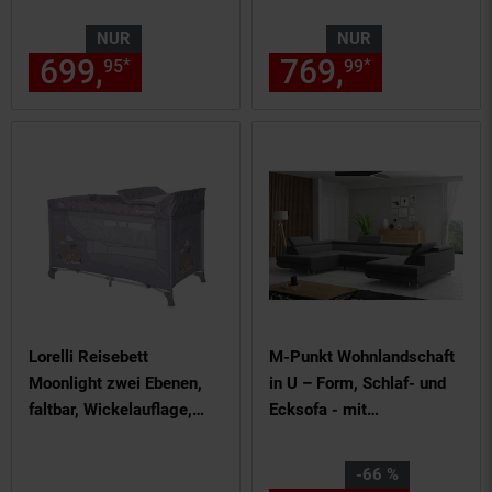
Strukturstoff 3-Sitzer
beige Schwarz
Couch
NUR
NUR
699,
nur 699,
€ Sternchen Fu
769,
nur 769,
*
*
95
95
99
Lorelli Reisebett
M-Punkt Wohnlandschaft
Moonlight zwei Ebenen,
in U – Form, Schlaf- und
faltbar, Wickelauflage,
Ecksofa - mit
Matratze, Räder
Bettfunktion, Bettkasten
silbergrau
und Kopfteilverstellung -
Sie Sparen 66 Prozent,
-66 %
Grau