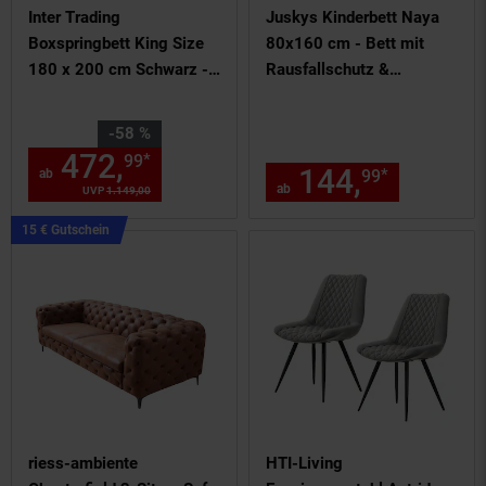
Inter Trading
Juskys Kinderbett Naya
Boxspringbett King Size
80x160 cm - Bett mit
180 x 200 cm Schwarz -
Rausfallschutz &
versch. Farben
Lattenrost - Holz
Bodenbett Kinder Weiß
Sie Sparen 58 Prozent,
-58 %
472,
ab 472,
€ Sternchen F
*
99
99
144,
ab 144
*
ab
99
ab
UVP
1.149,
00
UVP : 1149,
00
€
Kampagnen
15 € Gutschein
Artikel15
€
Gutschein
riess-ambiente
HTI-Living