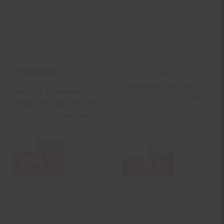
Kundenbewertung: 5 von 5 Sternen
riess-ambiente
Couchtisch ABSTRACT
Inter Link Kinderbett
LEAF - Runder Couchtisch
Dream the Future 90x200
75cm gold Metall filigrane
cm in Kiefer Massivholz
Handarbeit Vintage
inkl. Lattenrost - Weiss
Design
Sie Sparen 41 Prozent,
-41 %
NUR
264,
Aktueller Preis: 264,
€ 
*
99
99
239,
nur 239,
*
95
UVP
449,
99
UVP : 449,
99
€