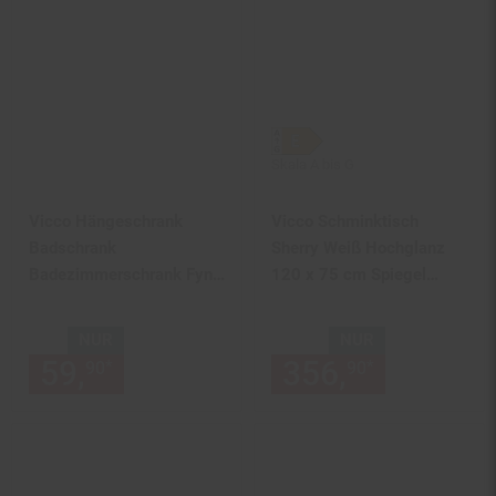
Skala A bis G
Vicco Hängeschrank
Vicco Schminktisch
Badschrank
Sherry Weiß Hochglanz
Badezimmerschrank Fynn
120 x 75 cm Spiegel
Eiche Grün Ablagen Regal
Regal LED modern
NUR
NUR
59,
nur 59,
€ Sternchen Fußn
356,
nur 356,
*
*
90
90
90