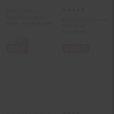
Kundenbewertung: 5 von 5 Ste
Makika Trennwand /
Raumteiler aus Bambus
KIDIZ® Absperrgitter zum
Faltbar - Weiß Abgerundet
Klemmen mit
Katzenklappe,
Türschutzgitter, Autoclose
NUR
Kinder Treppengitter ohne
59,
nur 59,
€ Sternchen Fußn
34,
ab 34,
*
*
90
90
80
80
Bohren | 90° Stopp
ab
Schutz, schwenkbar,
Treppenschutzgitter
Kundenbewertung: 4 von 5 Ste