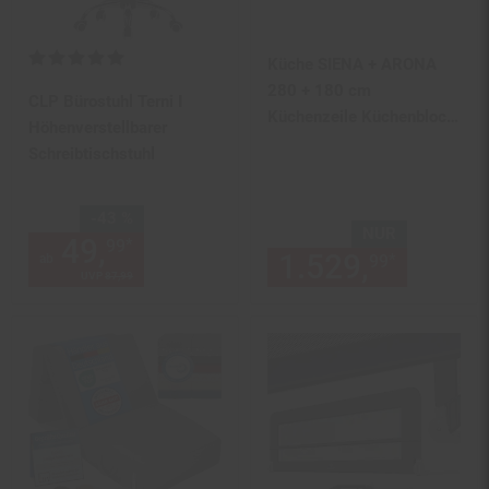
Kundenbewertung: 5 von 5 Sternen
Küche SIENA + ARONA
280 + 180 cm
CLP Bürostuhl Terni I
Küchenzeile Küchenblock
Höhenverstellbarer
Einbauküche Kaschmir
Schreibtischstuhl
Sie Sparen 43 Prozent,
-43 %
NUR
49,
ab 49,
€ Sternchen Fuß
*
99
99
1.529,
nur 15
*
ab
99
UVP
87,
99
UVP : 87,
99
€