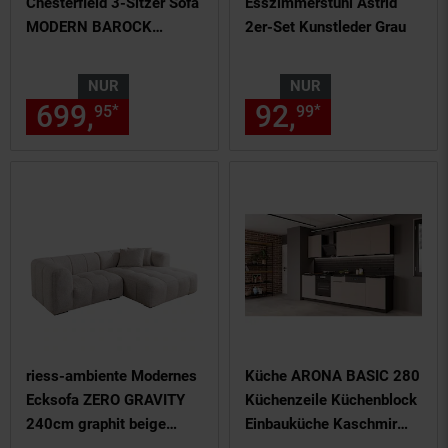
Chesterfield 3-Sitzer Sofa
Esszimmerstuhl Astrid
MODERN BAROCK
2er-Set Kunstleder Grau
235cm antik braun
Microfaser Federkern
NUR
NUR
699,
nur 699,
€ Sternchen Fu
92,
nur 92,
€
*
*
95
95
99
99
riess-ambiente Modernes
Küche ARONA BASIC 280
Ecksofa ZERO GRAVITY
Küchenzeile Küchenblock
240cm graphit beige
Einbauküche Kaschmir