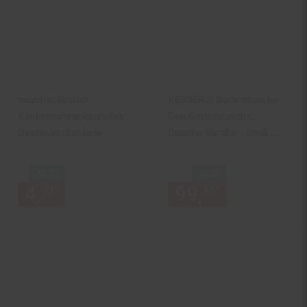
neuetischkultur
KESSER® Bodendusche
Küchenschrankzubehör
Geo Gartendusche,
Besteckschublade
Dusche für alle - Groß,
Klein & Vierbeiner,
Rutschfest, UV- &
NUR
NUR
Wetterfest, Rostfrei &
4,
nur 4,
€ Sternchen Fußnot
99,
nur 99,
€
*
*
99
99
80
80
Schimmelresistent,
Steuerung über Fußrad,
Inklusive Zubehör