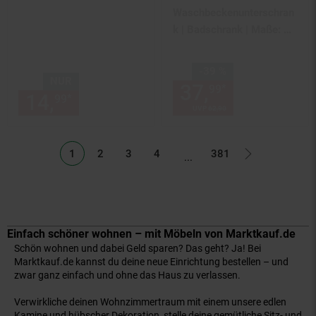
Waschbeckenunterschran
k | Badschrank | Maße: H.
58 x B. 67 x T. 30 cm | 1
ESG-Sicherheitsglastür | 3
Sie Sparen 39 Prozent,
-39 %
Schubladen | modernes
NUR
37,
Aktueller
*
99
14,
nur 14,
€ Sternchen Fußn
Badezimmermöbel -
*
99
99
UVP
62,
90
UVP : 62,
90
€
Darola
Listenseiten ausgelassen
1
2
3
4
381
...
Einfach schöner wohnen – mit Möbeln von Marktkauf.de
Schön wohnen und dabei Geld sparen? Das geht? Ja! Bei
Marktkauf.de kannst du deine neue Einrichtung bestellen – und
zwar ganz einfach und ohne das Haus zu verlassen.
Verwirkliche deinen Wohnzimmertraum mit einem unsere edlen
Kamine
und hübscher
Dekoration
, stelle deine gemütliche Sitz- und