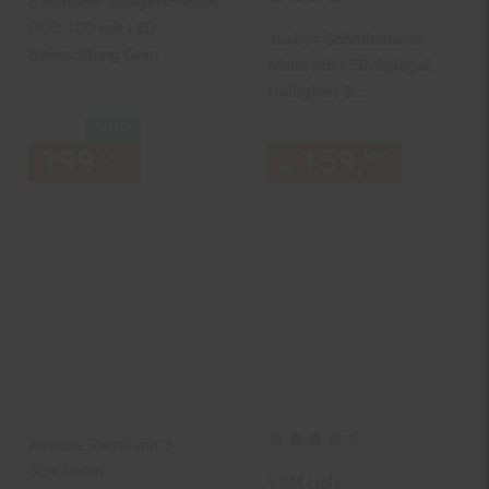
Badmöbel Spiegelschrank
DUO 100 mit LED
Juskys Schminktisch
Beleuchtung Grau
Malia mit LED-Spiegel,
Helligkeit &
Farbtemperatur individuell
NUR
einstellbar, viel Stauraum
199,
nur 199,
€ Sternchen Fu
159,
ab 159
*
*
00
00
99
– Weiß
ab
Kundenbewertung: 3,84 von 5 
Axentia Regal mit 3
Schuladen
VCM Holz