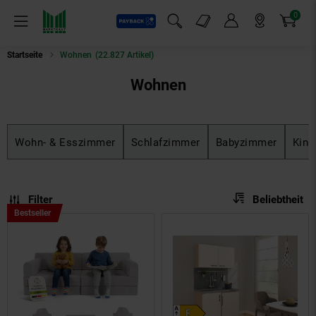
0
Payback
Markt-Angebote
Artikel
Menü
Suchfeld einblenden
Mein Konto
Markt finden
Warenkorb
Startseite
Wohnen
(22.827 Artikel)
Wohnen
Wohn- & Esszimmer
Schlafzimmer
Babyzimmer
Kind
Sortierung
Sortierung:
Filter
Beliebtheit
Bestseller,
Bestseller
Kategorie
Wohnen