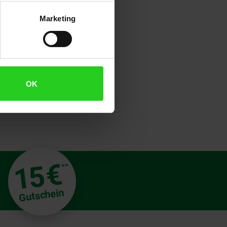
Marketing
OK
€
15
**
Gutschein