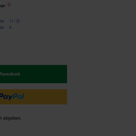
age
te:
11
te:
0
€ Sternchen Fußnote, Details am
 Warenkorb
ät abgeben.