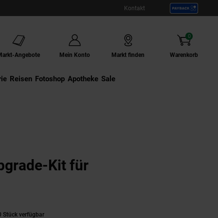
Kontakt
0
Artikel
Markt-Angebote
Mein Konto
Markt finden
Warenkorb
ie
Externer Link:
Reisen
Externer Link:
Fotoshop
Externer Link:
Apotheke
Sale
grade-Kit für
 Stück verfügbar