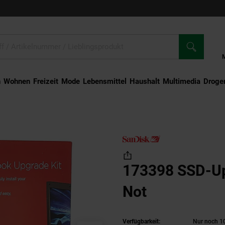
n
Wohnen
Freizeit
Mode
Lebensmittel
Haushalt
Multimedia
Droger
3398 SSD-Upgrade-Kit für Not
173398 SSD-Up
Not
Verfügbarkeit:
Nur noch 10