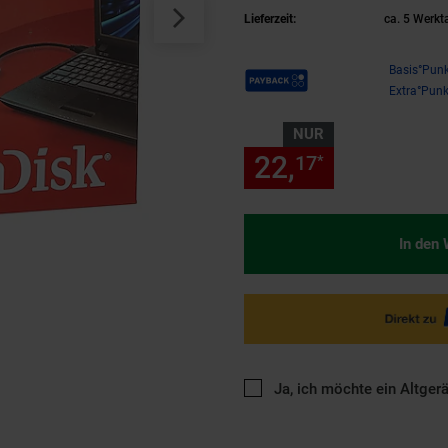
Lieferzeit:
ca. 5 Werkt
Payback Punkte
Basis°Punk
Extra°Punk
NUR
22,
nur 22,
17
17
*
In den
Ja, ich möchte ein Altger