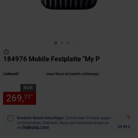
184976 Mobile Festplatte "My P
(Produkt akt
Lieferzeit:
neue Ware ist bereits unterwegs
NUR
269,
nur 269,
€ Sternchen Fu
71
71
*
Rundum-Schutz hinzufügen.
Sichere dein Produkt gegen
Unfallschäden, Diebstahl, Raub und Garantiemängel ab
39,99 €
mit