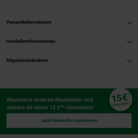
Versandinformationen
Herstellerinformationen
Altgeräterücknahme
Fußzeile
€
15
**
Newsletter Anmeldung
Abonniere unseren Newsletter und
Gutschein
sichere dir einen 15 €**-Gutschein!
Jetzt Newsletter abonnieren