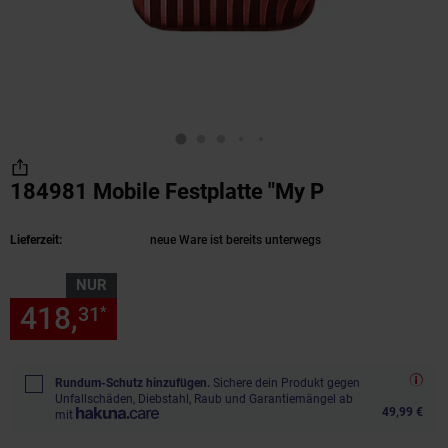
184981 Mobile Festplatte "My P
(Produkt akt
Lieferzeit:
neue Ware ist bereits unterwegs
NUR
418,
nur 418,
€ Sternchen Fu
31
31
*
Rundum-Schutz hinzufügen.
Sichere dein Produkt gegen
Unfallschäden, Diebstahl, Raub und Garantiemängel ab
49,99 €
mit