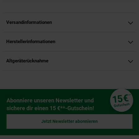
Versandinformationen
Herstellerinformationen
Altgeräterücknahme
Fußzeile
€
15
**
Newsletter Anmeldung
Abonniere unseren Newsletter und
Gutschein
sichere dir einen 15 €**-Gutschein!
Jetzt Newsletter abonnieren