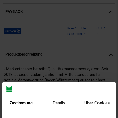
PAYBACK
Payback Punkte
Basis°Punkte:
42
Extra°Punkte:
0
Produktbeschreibung
- Markeninhaber betreibt Qualitätsmanagementsystem. Seit
2013 ist dieser zudem jährlich mit Mittelstandspreis für
soziale Verantwortung Baden-Württemberg ausgezeichnet
(siehe Homepage lea-mittelstandspreis)
- Lieferumfang: 2x Esszimmerstuhl
- Hohe Rückenlehne
- Weiche Polsterung
Zustimmung
Details
Über Cookies
- Abgerundete Ecken und Kanten
- Einfache Montage