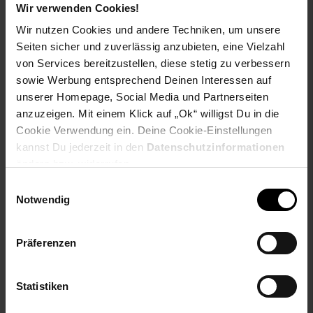
- Inklusive Fußbodenschoner
Wir verwenden Cookies!
- Maximale Dauerbelastbarkeit je Stuhl: 125 kg
Wir nutzen Cookies und andere Techniken, um unsere
- Der Stuhl bringt klassische Raffinesse und modernen
Seiten sicher und zuverlässig anzubieten, eine Vielzahl
Komfort harmonisch in Einklang. Mit dem Karomuster zieht er
von Services bereitzustellen, diese stetig zu verbessern
alle Blicke auf sich und setzt ein dekoratives Statement in
sowie Werbung entsprechend Deinen Interessen auf
jedem Wohn- oder Essbereich.
unserer Homepage, Social Media und Partnerseiten
- Für besten Sitzkomfort sorgt die weich gepolsterte
anzuzeigen. Mit einem Klick auf „Ok“ willigst Du in die
Sitzfläche, die auch bei längerem Verweilen ein angenehmes
Cookie Verwendung ein. Deine Cookie-Einstellungen
Gefühl bietet. Die abgerundeten Ecken und Kanten
kannst Du jederzeit in den
Datenschutzinformationen
unterstreichen das sanfte Design und sorgen zugleich für
Sicherheit im Alltag.
ändern bzw. widerrufen.
Einwilligungsauswahl
Maße (ca.):
Notwendig
Höhe: 103 cm
Breite: 46 cm
Tiefe: 48 cm
Präferenzen
Sitzhöhe: 50 cm
Sitzbreite: 46 cm
Sitztiefe: 43 cm
Statistiken
Höhe Rückenlehne (vom Sitz aus gemessen): 60 cm