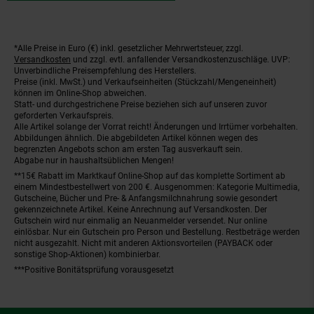
*Alle Preise in Euro (€) inkl. gesetzlicher Mehrwertsteuer, zzgl.
Fußnoten
Versandkosten
und zzgl. evtl. anfallender Versandkostenzuschläge. UVP:
Unverbindliche Preisempfehlung des Herstellers.
Preise (inkl. MwSt.) und Verkaufseinheiten (Stückzahl/Mengeneinheit)
können im Online-Shop abweichen.
Statt- und durchgestrichene Preise beziehen sich auf unseren zuvor
geforderten Verkaufspreis.
Alle Artikel solange der Vorrat reicht! Änderungen und Irrtümer vorbehalten.
Abbildungen ähnlich. Die abgebildeten Artikel können wegen des
begrenzten Angebots schon am ersten Tag ausverkauft sein.
Abgabe nur in haushaltsüblichen Mengen!
**15€ Rabatt im Marktkauf Online-Shop auf das komplette Sortiment ab
einem Mindestbestellwert von 200 €. Ausgenommen: Kategorie Multimedia,
Gutscheine, Bücher und Pre- & Anfangsmilchnahrung sowie gesondert
gekennzeichnete Artikel. Keine Anrechnung auf Versandkosten. Der
Gutschein wird nur einmalig an Neuanmelder versendet. Nur online
einlösbar. Nur ein Gutschein pro Person und Bestellung. Restbeträge werden
nicht ausgezahlt. Nicht mit anderen Aktionsvorteilen (PAYBACK oder
sonstige Shop-Aktionen) kombinierbar.
***Positive Bonitätsprüfung vorausgesetzt