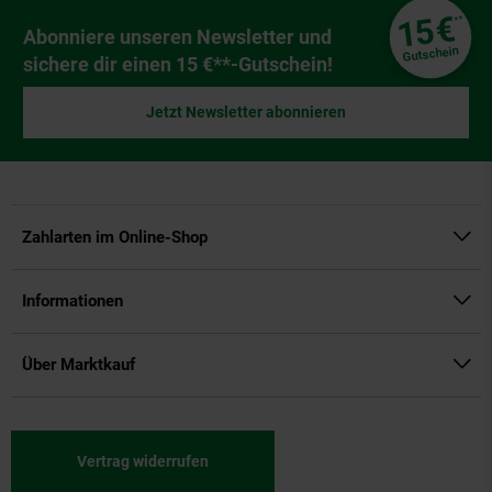
Fußzeile
€
15
**
Newsletter Anmeldung
Abonniere unseren Newsletter und
Gutschein
sichere dir einen 15 €**-Gutschein!
Jetzt Newsletter abonnieren
Zahlarten im Online-Shop
Informationen
Über Marktkauf
Vertrag widerrufen