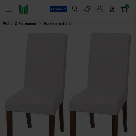
0
Payback
Markt-Angebote
Artikel
Menü
Suchfeld einblenden
Mein Konto
Markt finden
Warenkorb
Wohn- & Esszimmer
Esszimmerstühle
2er-Set Esszimmerstuhl MCW-O65f, K