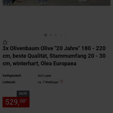
3x Olivenbaum Olive "20 Jahre" 180 - 220
cm, beste Qualität, Stammumfang 20 - 30
cm, winterhart, Olea Europaea
Verfügbarkeit:
Auf Lager
Lieferzeit:
ca. 7 Werktage
NUR
529,
nur 529,
€ Sternchen Fu
00
00
*