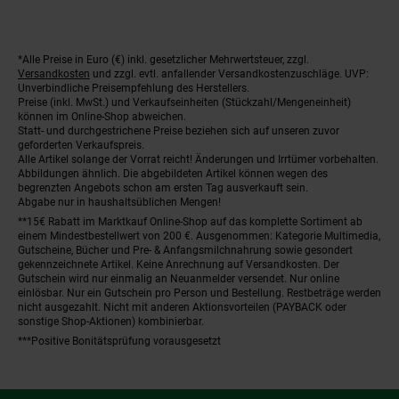
*Alle Preise in Euro (€) inkl. gesetzlicher Mehrwertsteuer, zzgl.
Fußnoten
Versandkosten
und zzgl. evtl. anfallender Versandkostenzuschläge. UVP:
Unverbindliche Preisempfehlung des Herstellers.
Preise (inkl. MwSt.) und Verkaufseinheiten (Stückzahl/Mengeneinheit)
können im Online-Shop abweichen.
Statt- und durchgestrichene Preise beziehen sich auf unseren zuvor
geforderten Verkaufspreis.
Alle Artikel solange der Vorrat reicht! Änderungen und Irrtümer vorbehalten.
Abbildungen ähnlich. Die abgebildeten Artikel können wegen des
begrenzten Angebots schon am ersten Tag ausverkauft sein.
Abgabe nur in haushaltsüblichen Mengen!
**15€ Rabatt im Marktkauf Online-Shop auf das komplette Sortiment ab
einem Mindestbestellwert von 200 €. Ausgenommen: Kategorie Multimedia,
Gutscheine, Bücher und Pre- & Anfangsmilchnahrung sowie gesondert
gekennzeichnete Artikel. Keine Anrechnung auf Versandkosten. Der
Gutschein wird nur einmalig an Neuanmelder versendet. Nur online
einlösbar. Nur ein Gutschein pro Person und Bestellung. Restbeträge werden
nicht ausgezahlt. Nicht mit anderen Aktionsvorteilen (PAYBACK oder
sonstige Shop-Aktionen) kombinierbar.
***Positive Bonitätsprüfung vorausgesetzt