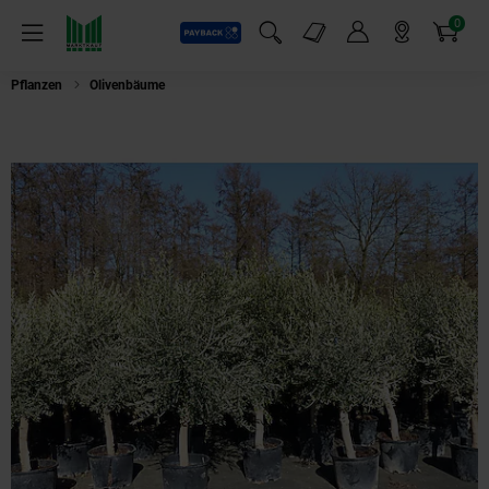
0
Payback
Markt-Angebote
Artikel
Menü
Suchfeld einblenden
Mein Konto
Markt finden
Warenkorb
Pflanzen
Olivenbäume
3x Olivenbaum Olive "20 Jahre" 180 - 220 cm, bes