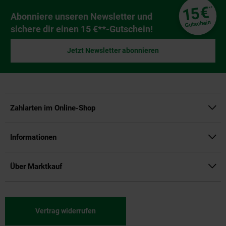
Fußzeile
€
15
**
Newsletter Anmeldung
Abonniere unseren Newsletter und
Gutschein
sichere dir einen 15 €**-Gutschein!
Jetzt Newsletter abonnieren
Zahlarten im Online-Shop
Informationen
Über Marktkauf
Vertrag widerrufen