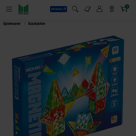
0
Payback
Markt-Angebote
Artikel
Menü
Suchfeld einblenden
Mein Konto
Markt finden
Warenkorb
Spielwaren
Baukästen
4103 Geomag Magnetic Tiles Gems 60