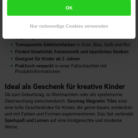
OK
Produktvorteile auf einen Blick
60 Magnetkacheln
für kreativen und langanhaltenden
Spielspaß
Nur notwendige Cookies verwenden
Vier verschiedene Formen
für vielseitige Bau- und
Legemöglichkeiten
Transparente Edelsteinfarben
in Grün, Blau, Gelb und Rot
Fördert Kreativität, Feinmotorik und räumliches Denken
Geeignet für Kinder ab 3 Jahren
Praktisch verpackt
in einer Faltschachtel mit
Produktinformationen
Ideal als Geschenk für kreative Kinder
Ob zum Geburtstag, zu Weihnachten oder als spielerische
Überraschung zwischendurch:
Geomag Magnetic Tiles
sind
eine tolle Geschenkidee für Kinder, die gerne bauen, entdecken
und mit Farben und Formen experimentieren. Das Set verbindet
Spielspaß und Lernen
auf eine kindgerechte und moderne
Weise.