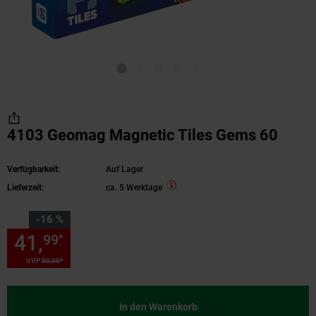
4103 Geomag Magnetic Tiles Gems 60
Verfügbarkeit:
Auf Lager
Lieferzeit:
ca. 5 Werktage
Sie Sparen 16 Prozent,
-16 %
41,
Sie Sparen 16 Prozent, 41,
99
*
*
UVP
50,
00
UVP : 50,
00
€
In den Warenkorb