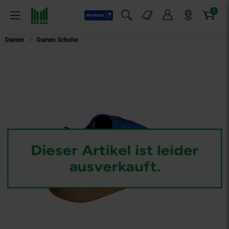
0
Payback
Markt-Angebote
Artikel
Menü
Suchfeld einblenden
Mein Konto
Markt finden
Warenkorb
Damen
Damen Schuhe
Adidas Sneaker Barreda Decode Low-Sneaker