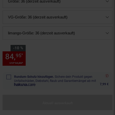
Größe:
36 (derzeit ausverkauft)
VG-Größe:
36 (derzeit ausverkauft)
limango-Größe:
36 (derzeit ausverkauft)
Sie Sparen 10 Prozent,
-10 %
84,
Sie Sparen 10 Prozent, 84,
95
*
*
UVP
94,
95
UVP : 94,
95
€
Rundum-Schutz hinzufügen.
Sichere dein Produkt gegen
Unfallschäden, Diebstahl, Raub und Garantiemängel ab mit
7,99 €
Aktuell ausverkauft