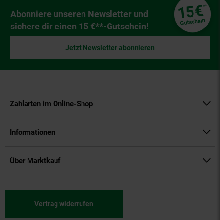
Fußzeile
€
15
**
Newsletter Anmeldung
Abonniere unseren Newsletter und
Gutschein
sichere dir einen 15 €**-Gutschein!
Jetzt Newsletter abonnieren
Zahlarten im Online-Shop
Informationen
Über Marktkauf
Vertrag widerrufen