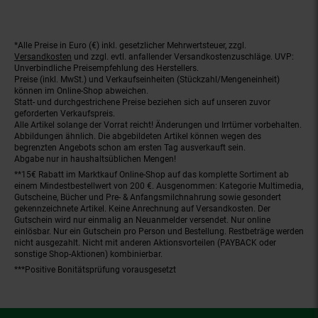
*Alle Preise in Euro (€) inkl. gesetzlicher Mehrwertsteuer, zzgl.
Fußnoten
Versandkosten
und zzgl. evtl. anfallender Versandkostenzuschläge. UVP:
Unverbindliche Preisempfehlung des Herstellers.
Preise (inkl. MwSt.) und Verkaufseinheiten (Stückzahl/Mengeneinheit)
können im Online-Shop abweichen.
Statt- und durchgestrichene Preise beziehen sich auf unseren zuvor
geforderten Verkaufspreis.
Alle Artikel solange der Vorrat reicht! Änderungen und Irrtümer vorbehalten.
Abbildungen ähnlich. Die abgebildeten Artikel können wegen des
begrenzten Angebots schon am ersten Tag ausverkauft sein.
Abgabe nur in haushaltsüblichen Mengen!
**15€ Rabatt im Marktkauf Online-Shop auf das komplette Sortiment ab
einem Mindestbestellwert von 200 €. Ausgenommen: Kategorie Multimedia,
Gutscheine, Bücher und Pre- & Anfangsmilchnahrung sowie gesondert
gekennzeichnete Artikel. Keine Anrechnung auf Versandkosten. Der
Gutschein wird nur einmalig an Neuanmelder versendet. Nur online
einlösbar. Nur ein Gutschein pro Person und Bestellung. Restbeträge werden
nicht ausgezahlt. Nicht mit anderen Aktionsvorteilen (PAYBACK oder
sonstige Shop-Aktionen) kombinierbar.
***Positive Bonitätsprüfung vorausgesetzt