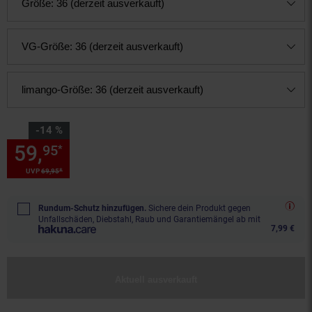
Größe:
36 (derzeit ausverkauft)
VG-Größe:
36 (derzeit ausverkauft)
limango-Größe:
36 (derzeit ausverkauft)
Sie Sparen 14 Prozent,
-14 %
59,
Sie Sparen 14 Prozent, 59,
95
*
*
UVP
69,
95
UVP : 69,
95
€
Rundum-Schutz hinzufügen.
Sichere dein Produkt gegen
Unfallschäden, Diebstahl, Raub und Garantiemängel ab mit
7,99 €
Aktuell ausverkauft