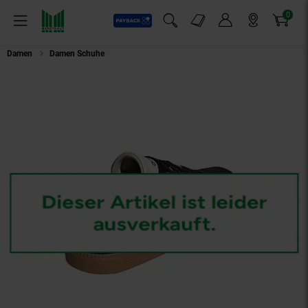
0
Payback
Markt-Angebote
Artikel
Menü
Suchfeld einblenden
Mein Konto
Markt finden
Warenkorb
Damen
Damen Schuhe
Adidas Sneaker Breaknet Sleek Low-Sneaker