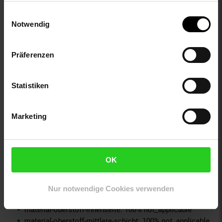
ay-material-eigenschaften: Leder
Einwilligungsauswahl
ay-passform schuh: keine Angabe
Notwendig
ay-schuh-acc material: Weiteres Material
ay-schuhdetails: Knöchelhoch
ay-sondergroessen_produktebene: keine Angabe
Präferenzen
bleichen: Nicht bleichen
buegeln: Nicht bügeln
fuellung: 100% not_applicable
Statistiken
fuetterungsdicke: kalt gefüttert
geschlechtvangraaf: Damen
Marketing
innen_material_einsatz: 100% not_applicable
innensohle_material: Textil
material: 50% Leder, 50% Synthetik
material-fuellung-innenjacke: 100% not_applicable
OK
material-futter-aermel: 100% not_applicable
material-futter-innenjacke: 100% not_applicable
material-kunstfellkragen: 100% not_applicable
Nur notwendige Cookies verwenden
material-oberstoff-innenjacke: 100% not_applicable
material-oberstoff-innenseite: 100% not_applicable
material-oberstoff-mittlere-schicht: 100% not_applicable