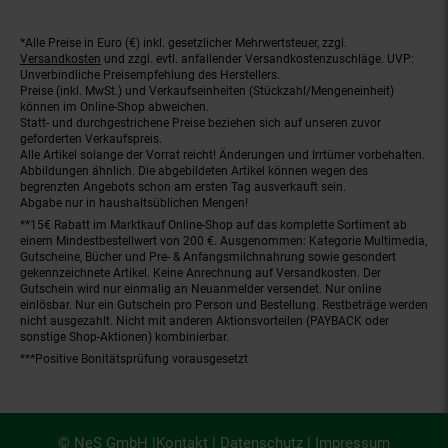
*Alle Preise in Euro (€) inkl. gesetzlicher Mehrwertsteuer, zzgl.
Fußnoten
Versandkosten
und zzgl. evtl. anfallender Versandkostenzuschläge. UVP:
Unverbindliche Preisempfehlung des Herstellers.
Preise (inkl. MwSt.) und Verkaufseinheiten (Stückzahl/Mengeneinheit)
können im Online-Shop abweichen.
Statt- und durchgestrichene Preise beziehen sich auf unseren zuvor
geforderten Verkaufspreis.
Alle Artikel solange der Vorrat reicht! Änderungen und Irrtümer vorbehalten.
Abbildungen ähnlich. Die abgebildeten Artikel können wegen des
begrenzten Angebots schon am ersten Tag ausverkauft sein.
Abgabe nur in haushaltsüblichen Mengen!
**15€ Rabatt im Marktkauf Online-Shop auf das komplette Sortiment ab
einem Mindestbestellwert von 200 €. Ausgenommen: Kategorie Multimedia,
Gutscheine, Bücher und Pre- & Anfangsmilchnahrung sowie gesondert
gekennzeichnete Artikel. Keine Anrechnung auf Versandkosten. Der
Gutschein wird nur einmalig an Neuanmelder versendet. Nur online
einlösbar. Nur ein Gutschein pro Person und Bestellung. Restbeträge werden
nicht ausgezahlt. Nicht mit anderen Aktionsvorteilen (PAYBACK oder
sonstige Shop-Aktionen) kombinierbar.
***Positive Bonitätsprüfung vorausgesetzt
© NeS GmbH |
Kontakt
|
Datenschutz
|
Impressum