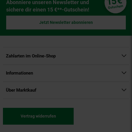
€
15
Newsletter Anmeldung
Abonniere unseren Newsletter und
Gutschein
sichere dir einen 15 €**-Gutschein!
Jetzt Newsletter abonnieren
Zahlarten im Online-Shop
Informationen
Über Marktkauf
Vertrag widerrufen