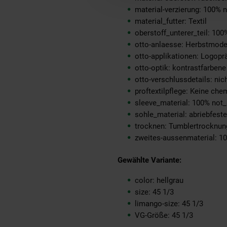
material-verzierung: 100% 
material_futter: Textil
oberstoff_unterer_teil: 100
otto-anlaesse: Herbstmod
otto-applikationen: Logopr
otto-optik: kontrastfarbene
otto-verschlussdetails: nich
proftextilpflege: Keine ch
sleeve_material: 100% not_
sohle_material: abriebfes
trocknen: Tumblertrocknun
zweites-aussenmaterial: 1
Gewählte Variante:
color: hellgrau
size: 45 1/3
limango-size: 45 1/3
VG-Größe: 45 1/3