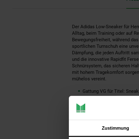
Der Adidas Low-Sneaker für Herre
Alltag, beim Training oder auf 
Bewegungsfreiheit, während das 
sportlichen Turnschuh eine unv
Dämpfung, die jeden Auftritt sa
und die innovative Rapidfit Fer
Schnürsystem, das sicheren Halt 
mit hohem Tragekomfort sorgen, 
mühelos vereint.
Gattung VG für Titel: Sneak
aboutyou-titel: Sneaker 'Cl
ay-PFAS: PFAS Frei
ay-material: Obermaterial: 
ay-material-eigenschaften: 
ay-passform schuh: keine 
Zustimmung
ay-schuh-acc material: Wei