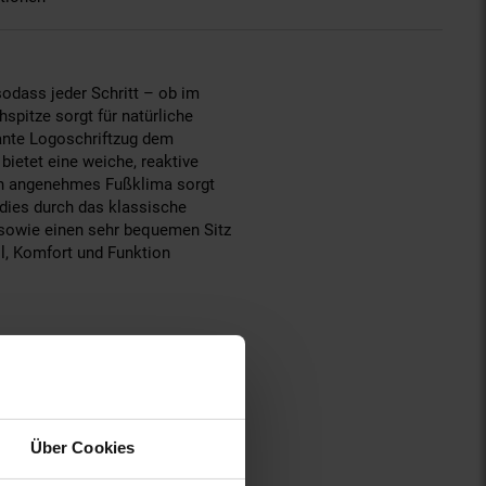
sodass jeder Schritt – ob im
spitze sorgt für natürliche
kante Logoschriftzug dem
ietet eine weiche, reaktive
ein angenehmes Fußklima sorgt
 dies durch das klassische
t sowie einen sehr bequemen Sitz
il, Komfort und Funktion
Über Cookies