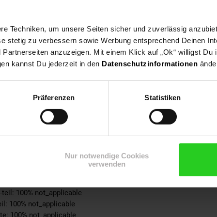
och
tebene: keine Angabe
e Techniken, um unsere Seiten sicher und zuverlässig anzubiet
ese stetig zu verbessern sowie Werbung entsprechend Deinen In
ble
artnerseiten anzuzeigen. Mit einem Klick auf „Ok“ willigst Du
tert
gen kannst Du jederzeit in den
Datenschutzinformationen
änder
n
0% not_applicable
Präferenzen
Statistiken
ke: 100% not_applicable
% not_applicable
 100% not_applicable
100% not_applicable
Nur notwendige Cookies
cke: 100% not_applicable
verwenden
ite: 100% not_applicable
-schicht: 100% not_applicable
-teil: 100% not_applicable
eil: 100% not_applicable
ite: 100% not_applicable