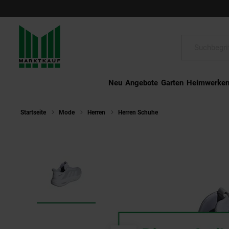
Schließen
Suche:
Neu
Angebote
Garten
Heimwerke
Startseite
Mode
Herren
Herren Schuhe
Adidas Sneaker Clou