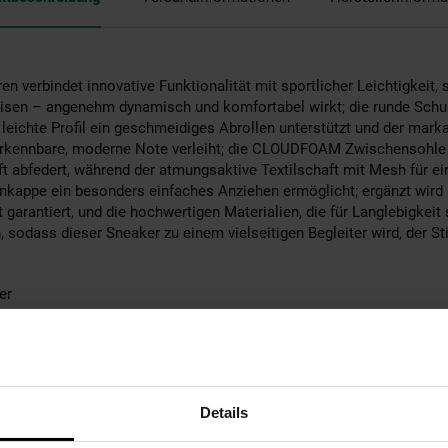
n verbindet innovative Funktionalität mit sportlicher Leichtigkeit, 
Reisen – angenehm dynamisch und komfortabel wirkt; die runde Schuh
leichte Profil ein geschmeidiges Abrollen unterstützt und der mar
erkennbare, moderne Note verleiht; die CLOUDFOAM Zwischensohle b
nft abfedert, während der atmungsaktive Textilschaft mit Mesh für 
senkappe ein besonders einfaches Anziehen ermöglicht; ergänzt wird
garantiert, und die hochwertigen Materialien, die für Langlebigkei
sodass dieser Sneaker zu einem vielseitigen Begleiter wird, der St
er
oudfoam Cuxxin - Rapidfit'
100% Synthetik; Futter: 100% Textil; Sohle: 100% abriebfester Gummi
Synthetik
Angabe
Details
teres Material