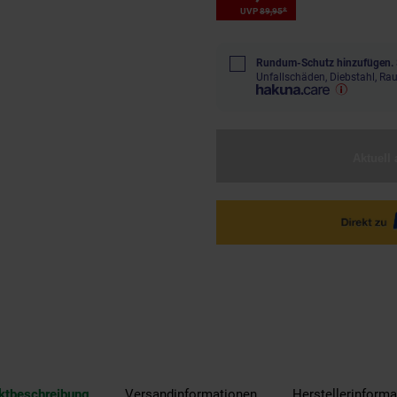
*
UVP
89,
95
UVP : 89,
95
€
Rundum-Schutz hinzufügen.
Unfallschäden, Diebstahl, R
Aktuell 
ktbeschreibung
Versandinformationen
Herstellerinforma