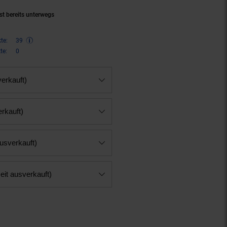
st bereits unterwegs
te:
39
te:
0
verkauft)
erkauft)
ausverkauft)
eit ausverkauft)
n 11 Prozent, 79,
€ Sternchen F
95