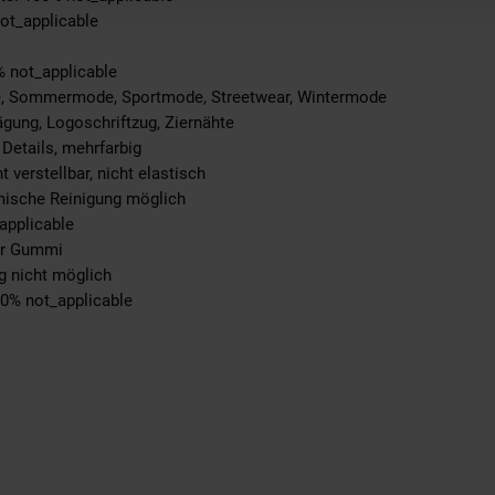
not_applicable
% not_applicable
e, Sommermode, Sportmode, Streetwear, Wintermode
ägung, Logoschriftzug, Ziernähte
 Details, mehrfarbig
t verstellbar, nicht elastisch
emische Reinigung möglich
applicable
ter Gummi
g nicht möglich
00% not_applicable