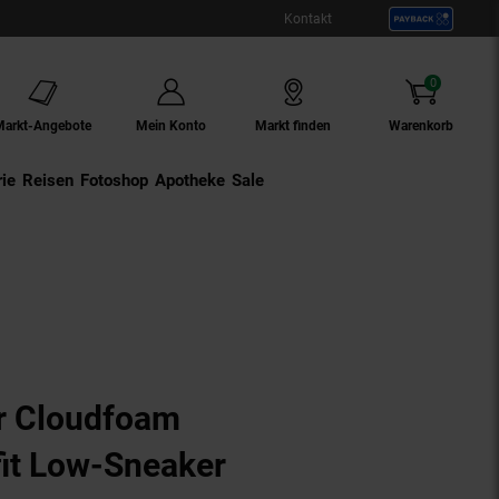
Kontakt
0
Artikel
Markt-Angebote
Mein Konto
Markt finden
Warenkorb
ie
Externer Link:
Reisen
Externer Link:
Fotoshop
Externer Link:
Apotheke
Sale
r Cloudfoam
fit Low-Sneaker
(Produkt aktuell a