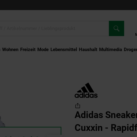
n
Wohnen
Freizeit
Mode
Lebensmittel
Haushalt
Multimedia
Droger
dfoam Cuxxin - Rapidfit Low-Sneaker
Adidas Sneake
Cuxxin - Rapid