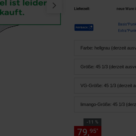
Lieferzeit:
neue Ware i
Payback Punkte
Basis°Punk
Extra°Punk
Farbe:
hellgrau (derzeit aus
Größe:
45 1/3 (derzeit ausv
VG-Größe:
45 1/3 (derzeit 
limango-Größe:
45 1/3 (derz
Sie Sparen 11 Prozent,
-11 %
79,
Sie Spare
95
*