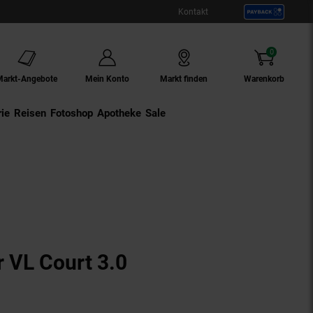
Kontakt
0
Artikel
Markt-Angebote
Mein Konto
Markt finden
Warenkorb
ie
Externer Link:
Reisen
Externer Link:
Fotoshop
Externer Link:
Apotheke
Sale
 VL Court 3.0
Produkt aktuell ausverkauft)