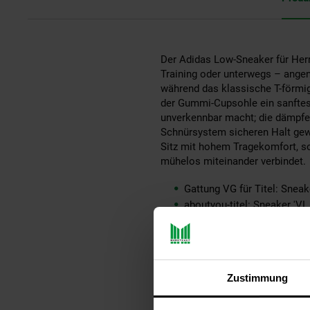
Der Adidas Low-Sneaker für Herr
Training oder unterwegs – angen
während das klassische T-förmige
der Gummi-Cupsohle ein sanftes 
unverkennbar macht; die dämpfen
Schnürsystem sicheren Halt gewä
Sitz mit hohem Tragekomfort, sod
mühelos miteinander verbindet.
Gattung VG für Titel: Sneak
aboutyou-titel: Sneaker 'VL 
ay-PFAS: PFAS Frei
ay-material: Obermaterial: 
ay-material-eigenschaften:
ay-passform schuh: keine 
Zustimmung
ay-schuh-acc material: Vel
ay-schuhdetails: Knöchelh