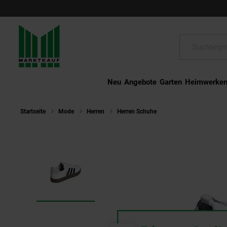
Schließen
Suche:
Neu
Angebote
Garten
Heimwerke
Startseite
Mode
Herren
Herren Schuhe
Adidas Sneaker VL C