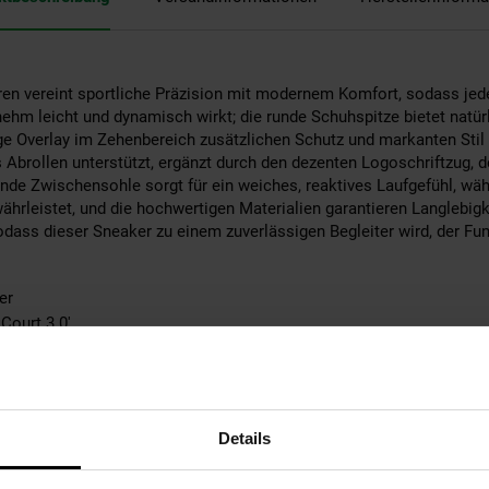
en vereint sportliche Präzision mit modernem Komfort, sodass jeder
ehm leicht und dynamisch wirkt; die runde Schuhspitze bietet natür
 Overlay im Zehenbereich zusätzlichen Schutz und markanten Stil ve
Abrollen unterstützt, ergänzt durch den dezenten Logoschriftzug, d
de Zwischensohle sorgt für ein weiches, reaktives Laufgefühl, wä
hrleistet, und die hochwertigen Materialien garantieren Langlebi
ass dieser Sneaker zu einem zuverlässigen Begleiter wird, der Funk
er
Court 3.0'
50% Leder, 50% Synthetik; Futter: 100% Textil; Sohle: 100% abriebfe
 Leder
Angabe
Details
oursleder
och