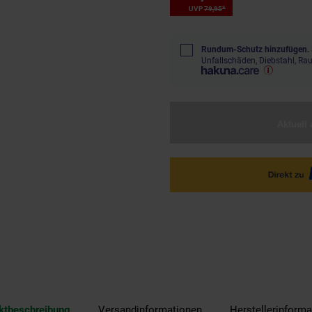
*
UVP
79,
95
UVP : 79,
95
€
Rundum-Schutz hinzufügen.
Unfallschäden, Diebstahl, R
Aktuell 
ktbeschreibung
Versandinformationen
Herstellerinforma