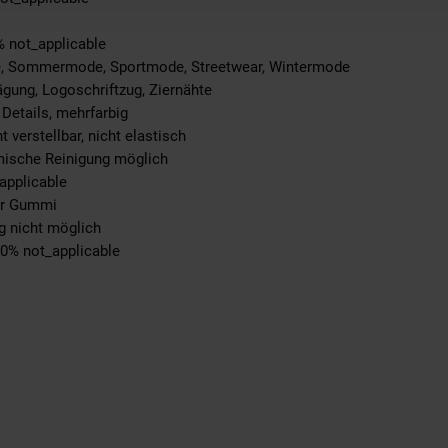
% not_applicable
e, Sommermode, Sportmode, Streetwear, Wintermode
ägung, Logoschriftzug, Ziernähte
 Details, mehrfarbig
t verstellbar, nicht elastisch
emische Reinigung möglich
applicable
ter Gummi
g nicht möglich
00% not_applicable