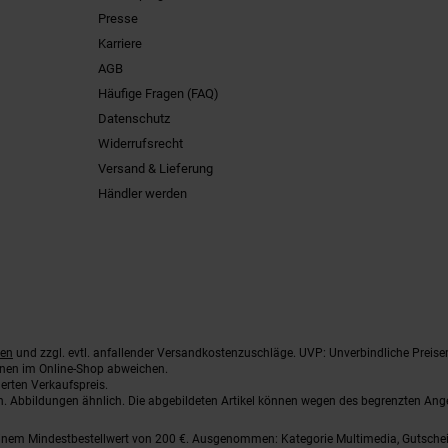
Presse
Karriere
AGB
Häufige Fragen (FAQ)
Datenschutz
Widerrufsrecht
Versand & Lieferung
Händler werden
ten
und zzgl. evtl. anfallender Versandkostenzuschläge. UVP: Unverbindliche Preise
nnen im Online-Shop abweichen.
erten Verkaufspreis.
ten. Abbildungen ähnlich. Die abgebildeten Artikel können wegen des begrenzten An
einem Mindestbestellwert von 200 €. Ausgenommen: Kategorie Multimedia, Gutsche