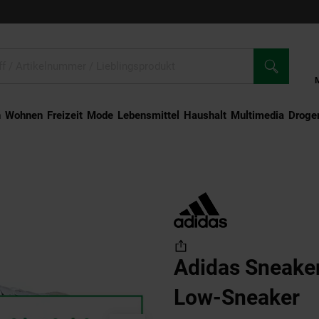
n
Wohnen
Freizeit
Mode
Lebensmittel
Haushalt
Multimedia
Droger
ourt 3.0 Low-Sneaker
Adidas Sneaker
Low-Sneaker
(