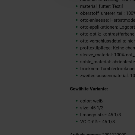
material_futter: Textil
oberstoff_unterer_teil: 100
otto-anlaesse: Herbstmod
otto-applikationen: Logopr
otto-optik: kontrastfarbene
otto-verschlussdetails: nich
proftextilpflege: Keine ch
sleeve_material: 100% not_
sohle_material: abriebfes
trocknen: Tumblertrocknun
zweites-aussenmaterial: 1
Gewählte Variante:
color: weiß
size: 45 1/3
limango-size: 45 1/3
VG-Größe: 45 1/3
Artikelnummer: 3091133000