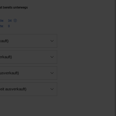
st bereits unterwegs
te:
34
te:
0
kauft)
erkauft)
ausverkauft)
eit ausverkauft)
n 12 Prozent, 69,
€ Sternchen F
95