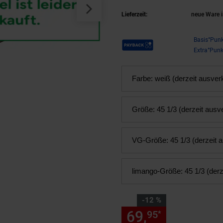
Lieferzeit:
neue Ware i
Payback Punkte
Basis°Punk
Extra°Punk
Farbe:
weiß (derzeit ausver
Größe:
45 1/3 (derzeit ausv
VG-Größe:
45 1/3 (derzeit 
limango-Größe:
45 1/3 (derz
Sie Sparen 12 Prozent,
-12 %
69,
Sie Spare
95
*