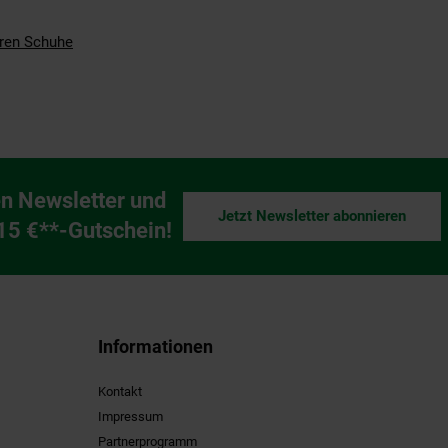
ren Schuhe
n Newsletter und
Jetzt Newsletter abonnieren
ng
 15 €**-Gutschein!
Informationen
Kontakt
Impressum
Partnerprogramm