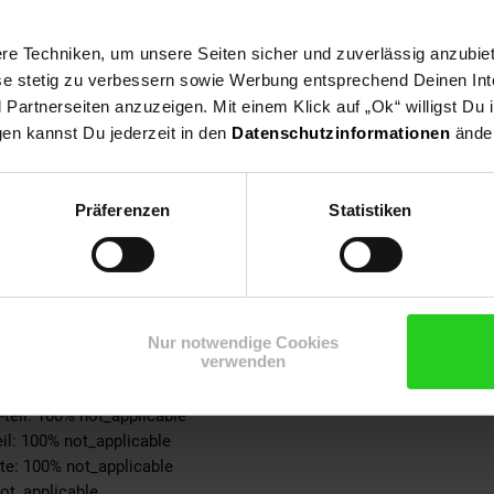
tebene: keine Angabe
e Techniken, um unsere Seiten sicher und zuverlässig anzubiet
ese stetig zu verbessern sowie Werbung entsprechend Deinen In
ble
artnerseiten anzuzeigen. Mit einem Klick auf „Ok“ willigst Du
tert
gen kannst Du jederzeit in den
Datenschutzinformationen
änder
n
0% not_applicable
Präferenzen
Statistiken
ynthetik
ke: 100% not_applicable
% not_applicable
 100% not_applicable
100% not_applicable
cke: 100% not_applicable
Nur notwendige Cookies
verwenden
ite: 100% not_applicable
-schicht: 100% not_applicable
-teil: 100% not_applicable
eil: 100% not_applicable
ite: 100% not_applicable
not_applicable