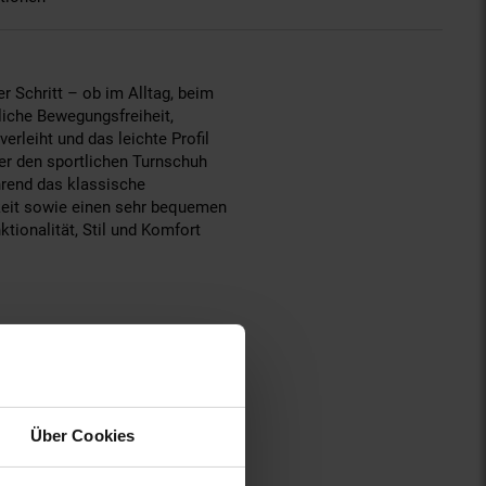
 Schritt – ob im Alltag, beim
liche Bewegungsfreiheit,
rleiht und das leichte Profil
er den sportlichen Turnschuh
hrend das klassische
gkeit sowie einen sehr bequemen
tionalität, Stil und Komfort
ster Gummi
Über Cookies