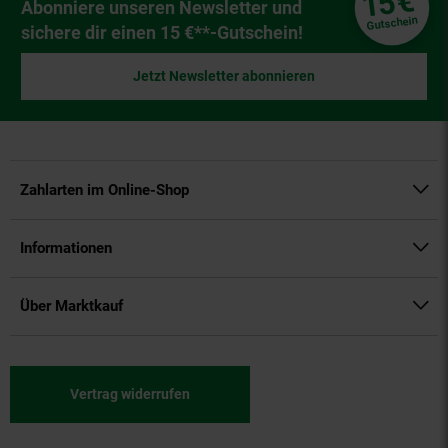
€
15
Newsletter Anmeldung
Abonniere unseren Newsletter und
Gutschein
sichere dir einen 15 €**-Gutschein!
Jetzt Newsletter abonnieren
Zahlarten im Online-Shop
Informationen
Über Marktkauf
Vertrag widerrufen