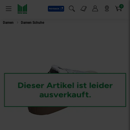
0
Payback
Markt-Angebote
Artikel
Menü
Suchfeld einblenden
Mein Konto
Markt finden
Warenkorb
Damen
Damen Schuhe
Adidas Sneaker VL Court Base Low-Sneaker