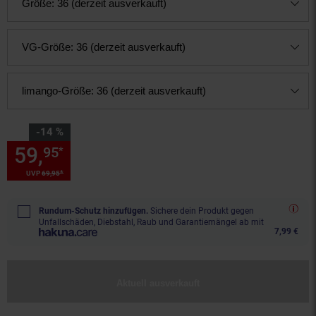
Größe:
36 (derzeit ausverkauft)
VG-Größe:
36 (derzeit ausverkauft)
limango-Größe:
36 (derzeit ausverkauft)
Sie Sparen 14 Prozent,
-14 %
59,
Sie Sparen 14 Prozent, 59,
95
*
*
UVP
69,
95
UVP : 69,
95
€
Rundum-Schutz hinzufügen.
Sichere dein Produkt gegen
Unfallschäden, Diebstahl, Raub und Garantiemängel ab mit
7,99 €
Aktuell ausverkauft