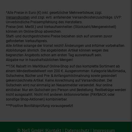
*Alle Preise in Euro (€) inkl. gesetzlicher Mehrwertsteuer, zzgl.
Fußnoten
Versandkosten
und zzgl. evtl. anfallender Versandkostenzuschläge. UVP:
Unverbindliche Preisempfehlung des Herstellers.
Preise (inkl. MwSt.) und Verkaufseinheiten (Stückzahl/Mengeneinheit)
können im Online-Shop abweichen.
Statt- und durchgestrichene Preise beziehen sich auf unseren zuvor
geforderten Verkaufspreis.
Alle Artikel solange der Vorrat reicht! Änderungen und Irrtümer vorbehalten.
Abbildungen ähnlich. Die abgebildeten Artikel können wegen des
begrenzten Angebots schon am ersten Tag ausverkauft sein.
Abgabe nur in haushaltsüblichen Mengen!
**15€ Rabatt im Marktkauf Online-Shop auf das komplette Sortiment ab
einem Mindestbestellwert von 200 €. Ausgenommen: Kategorie Multimedia,
Gutscheine, Bücher und Pre- & Anfangsmilchnahrung sowie gesondert
gekennzeichnete Artikel. Keine Anrechnung auf Versandkosten. Der
Gutschein wird nur einmalig an Neuanmelder versendet. Nur online
einlösbar. Nur ein Gutschein pro Person und Bestellung. Restbeträge werden
nicht ausgezahlt. Nicht mit anderen Aktionsvorteilen (PAYBACK oder
sonstige Shop-Aktionen) kombinierbar.
***Positive Bonitätsprüfung vorausgesetzt
© NeS GmbH |
Kontakt
|
Datenschutz
|
Impressum