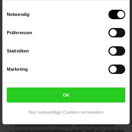
ay-material-eigenschaften: Synthetik
Einwilligungsauswahl
ay-passform schuh: keine Angabe
Notwendig
ay-schuh-acc material: Weiteres Material
ay-schuhdetails: Knöchelhoch
ay-sondergroessen_produktebene: keine Angabe
Präferenzen
bleichen: Nicht bleichen
buegeln: Nicht bügeln
fuellung: 100% not_applicable
Statistiken
fuetterungsdicke: kalt gefüttert
geschlechtvangraaf: Damen
Marketing
innen_material_einsatz: 100% not_applicable
innensohle_material: Textil
material: 100% Synthetik
material-fuellung-innenjacke: 100% not_applicable
OK
material-futter-aermel: 100% not_applicable
material-futter-innenjacke: 100% not_applicable
material-kunstfellkragen: 100% not_applicable
Nur notwendige Cookies verwenden
material-oberstoff-innenjacke: 100% not_applicable
material-oberstoff-innenseite: 100% not_applicable
material-oberstoff-mittlere-schicht: 100% not_applicable