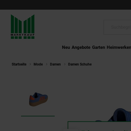
Schließen
Suche:
Neu
Angebote
Garten
Heimwerke
Startseite
Mode
Damen
Damen Schuhe
Adidas Sneaker VL 