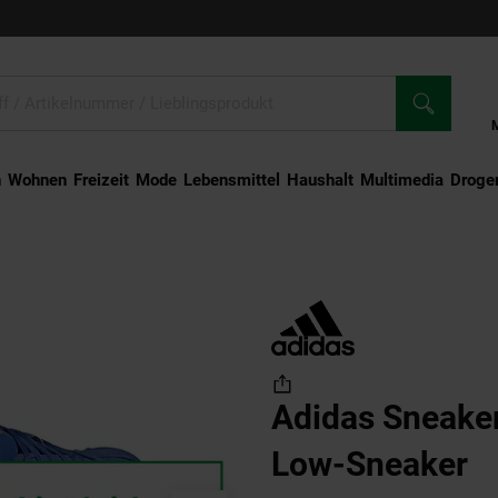
n
Wohnen
Freizeit
Mode
Lebensmittel
Haushalt
Multimedia
Droger
Court Bold Low-Sneaker
Adidas Sneaker
Low-Sneaker
(