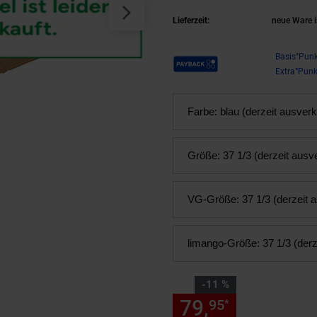
Lieferzeit:
neue Ware i
Payback Punkte
Basis°Punk
Extra°Punk
Farbe:
blau (derzeit ausverk
Größe:
37 1/3 (derzeit ausv
VG-Größe:
37 1/3 (derzeit 
limango-Größe:
37 1/3 (derz
Sie Sparen 11 Prozent,
-11 %
79,
Sie Spare
95
*