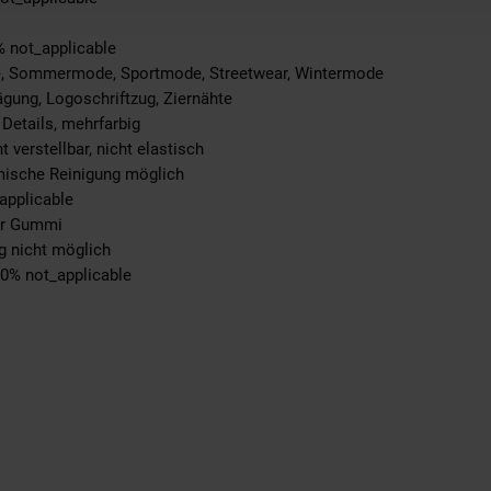
% not_applicable
e, Sommermode, Sportmode, Streetwear, Wintermode
ägung, Logoschriftzug, Ziernähte
 Details, mehrfarbig
t verstellbar, nicht elastisch
emische Reinigung möglich
applicable
ter Gummi
g nicht möglich
00% not_applicable