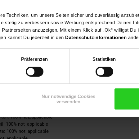
tebene: keine Angabe
e Techniken, um unsere Seiten sicher und zuverlässig anzubiet
ese stetig zu verbessern sowie Werbung entsprechend Deinen In
ble
artnerseiten anzuzeigen. Mit einem Klick auf „Ok“ willigst Du
tert
gen kannst Du jederzeit in den
Datenschutzinformationen
änder
n
0% not_applicable
Präferenzen
Statistiken
ynthetik
ke: 100% not_applicable
% not_applicable
 100% not_applicable
100% not_applicable
cke: 100% not_applicable
Nur notwendige Cookies
verwenden
ite: 100% not_applicable
-schicht: 100% not_applicable
-teil: 100% not_applicable
eil: 100% not_applicable
ite: 100% not_applicable
not_applicable