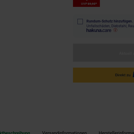
*
UVP
89,
95
UVP : 89,
95
€
Rundum-Schutz hinzufügen.
Unfallschäden, Diebstahl, R
Aktuell 
ktbeschreibung
Versandinformationen
Herstellerinforma