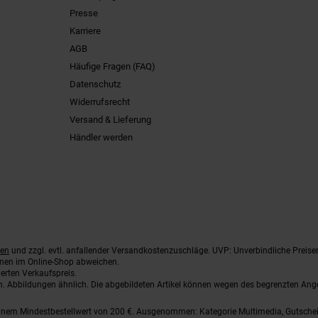
Presse
Karriere
AGB
Häufige Fragen (FAQ)
Datenschutz
Widerrufsrecht
Versand & Lieferung
Händler werden
ten
und zzgl. evtl. anfallender Versandkostenzuschläge. UVP: Unverbindliche Preise
nnen im Online-Shop abweichen.
erten Verkaufspreis.
ten. Abbildungen ähnlich. Die abgebildeten Artikel können wegen des begrenzten An
einem Mindestbestellwert von 200 €. Ausgenommen: Kategorie Multimedia, Gutsche