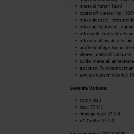
material_futter: Textil
oberstoff_unterer_teil: 100
otto-anlaesse: Herbstmod
otto-applikationen: Logopr
otto-optik: kontrastfarbene
otto-verschlussdetails: nich
proftextilpflege: Keine ch
sleeve_material: 100% not_
sohle_material: abriebfes
trocknen: Tumblertrocknun
zweites-aussenmaterial: 1
Gewählte Variante:
color: blau
size: 37 1/3
limango-size: 37 1/3
VG-Größe: 37 1/3
Artikelnummer: 3091117000