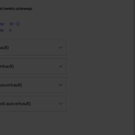
st bereits unterwegs
te:
39
te:
0
auft)
erkauft)
ausverkauft)
eit ausverkauft)
n 11 Prozent, 79,
€ Sternchen F
95