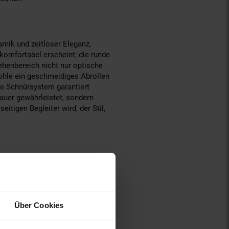
mik und zeitloser Eleganz,
komfortabel erscheint; die runde
ehenbereich nicht nur optische
sohle ein geschmeidiges Abrollen
te Schnürsystem garantiert
auer gewährleistet, sondern
tigen Begleiter wird, der Stil,
ster Gummi
Über Cookies