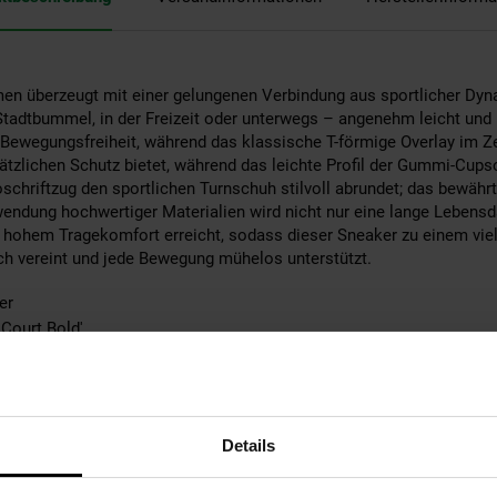
n überzeugt mit einer gelungenen Verbindung aus sportlicher Dyna
Stadtbummel, in der Freizeit oder unterwegs – angenehm leicht und 
e Bewegungsfreiheit, während das klassische T-förmige Overlay im Z
ätzlichen Schutz bietet, während das leichte Profil der Gummi-Cup
oschriftzug den sportlichen Turnschuh stilvoll abrundet; das bewähr
wendung hochwertiger Materialien wird nicht nur eine lange Lebensd
hohem Tragekomfort erreicht, sodass dieser Sneaker zu einem vielsei
h vereint und jede Bewegung mühelos unterstützt.
er
 Court Bold'
50% Leder, 50% Synthetik; Futter: 100% Textil; Sohle: 100% abriebfe
 Leder
Angabe
Details
teres Material
och