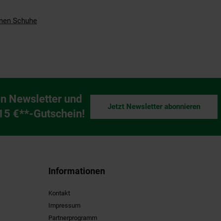
en Schuhe
n Newsletter und
Jetzt Newsletter abonnieren
ng
 15 €**-Gutschein!
Informationen
Kontakt
Impressum
Partnerprogramm