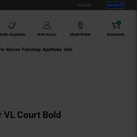
Kontakt
0
Artikel
Markt-Angebote
Mein Konto
Markt finden
Warenkorb
ie
Externer Link:
Reisen
Externer Link:
Fotoshop
Externer Link:
Apotheke
Sale
 VL Court Bold
Produkt aktuell ausverkauft)