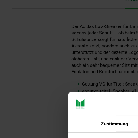
Der Adidas Low-Sneaker für Dame
sodass jeder Schritt – ob beim 
Schuhspitze sorgt für natürlich
Akzente setzt, sondern auch zus
unterstützt und der dezente Log
sicheren Halt, und dank der Ver
auch ein sehr bequemer Sitz mit 
Funktion und Komfort harmonisc
Gattung VG für Titel: Sneak
aboutyou-titel: Sneaker 'VL
ay-PFAS: PFAS Frei
ay-material: Obermaterial: 
ay-material-eigenschaften:
ay-passform schuh: keine 
Zustimmung
ay-schuh-acc material: Wei
ay-schuhdetails: Knöchelh