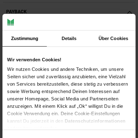
PAYBACK
Payback Punkte
Basis°Punkte:
184
Zustimmung
Details
Über Cookies
Extra°Punkte:
0
Wir verwenden Cookies!
Produktbeschreibung
Wir nutzen Cookies und andere Techniken, um unsere
Seiten sicher und zuverlässig anzubieten, eine Vielzahl
Entdecken Sie den AEG AB81A2DG Animal 8000
von Services bereitzustellen, diese stetig zu verbessern
Bodenstaubsauger – Ihre ultimative Lösung für ein makelloses
sowie Werbung entsprechend Deinen Interessen auf
Zuhause. Mit seinem beeindruckenden Staubbeutelvolumen
und der kraftvollen Leistung von 550 Watt bietet dieser
unserer Homepage, Social Media und Partnerseiten
Staubsauger eine herausragende Reinigungsleistung, die keine
anzuzeigen. Mit einem Klick auf „Ok“ willigst Du in die
Wünsche offen lässt. Dank der praktischen Fernbedienung am
Cookie Verwendung ein. Deine Cookie-Einstellungen
Handgriff haben Sie die volle Kontrolle über Ihren
kannst Du jederzeit in den
Datenschutzinformationen
Reinigungsprozess, während die Parkfunktion sowohl
ändern bzw. widerrufen.
horizontal als auch vertikal eine bequeme Aufbewahrung
ermöglicht. Die fortschrittliche HEPA-Filtration und der
Einwilligungsauswahl