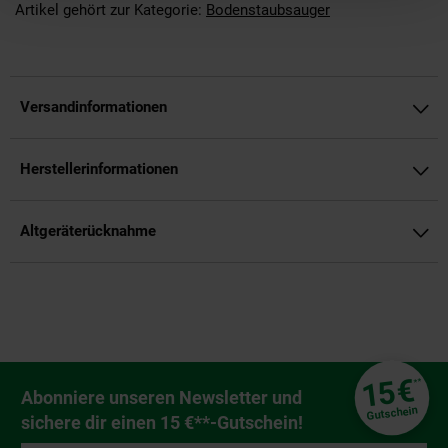
Artikel gehört zur Kategorie:
Bodenstaubsauger
Versandinformationen
Herstellerinformationen
Altgeräterücknahme
Fußzeile
€
15
**
Newsletter Anmeldung
Abonniere unseren Newsletter und
Gutschein
sichere dir einen 15 €**-Gutschein!