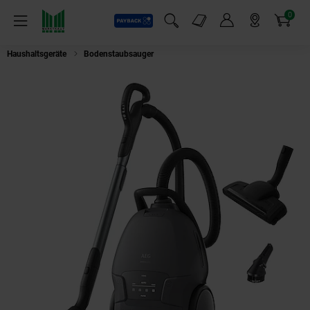
0
Payback
Markt-Angebote
Artikel
Menü
Suchfeld einblenden
Mein Konto
Markt finden
Warenkorb
Haushaltsgeräte
Bodenstaubsauger
AEG AB81A2DG Animal 8000