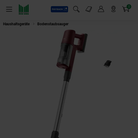
0
Payback
Markt-Angebote
Artikel
Menü
Suchfeld einblenden
Mein Konto
Markt finden
Warenkorb
Haushaltsgeräte
Bodenstaubsauger
AEG AP61CB21RS Akku Staubsauger (21,