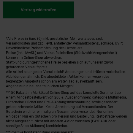
Vertrag widerrufen
*Alle Preise in Euro (€) inkl. gesetzlicher Mehrwertsteuer, zzgl.
Fußnoten
Versandkosten
und zzgl. evtl. anfallender Versandkostenzuschläge. UVP:
Unverbindliche Preisempfehlung des Herstellers.
Preise (inkl. MwSt.) und Verkaufseinheiten (Stückzahl/Mengeneinheit)
können im Online-Shop abweichen.
Statt- und durchgestrichene Preise beziehen sich auf unseren zuvor
geforderten Verkaufspreis.
Alle Artikel solange der Vorrat reicht! Änderungen und Irrtümer vorbehalten.
Abbildungen ähnlich. Die abgebildeten Artikel können wegen des
begrenzten Angebots schon am ersten Tag ausverkauft sein.
Abgabe nur in haushaltsüblichen Mengen!
**15€ Rabatt im Marktkauf Online-Shop auf das komplette Sortiment ab
einem Mindestbestellwert von 200 €. Ausgenommen: Kategorie Multimedia,
Gutscheine, Bücher und Pre- & Anfangsmilchnahrung sowie gesondert
gekennzeichnete Artikel. Keine Anrechnung auf Versandkosten. Der
Gutschein wird nur einmalig an Neuanmelder versendet. Nur online
einlösbar. Nur ein Gutschein pro Person und Bestellung. Restbeträge werden
nicht ausgezahlt. Nicht mit anderen Aktionsvorteilen (PAYBACK oder
sonstige Shop-Aktionen) kombinierbar.
***Positive Bonitätsprüfung vorausgesetzt