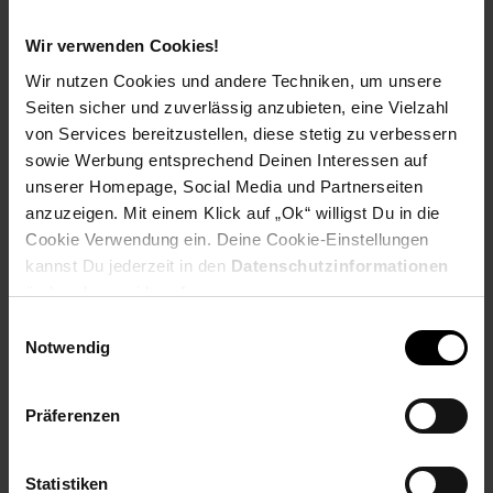
PAYBACK
Wir verwenden Cookies!
Wir nutzen Cookies und andere Techniken, um unsere
Payback Punkte
Basis°Punkte:
96
Seiten sicher und zuverlässig anzubieten, eine Vielzahl
Extra°Punkte:
0
von Services bereitzustellen, diese stetig zu verbessern
sowie Werbung entsprechend Deinen Interessen auf
unserer Homepage, Social Media und Partnerseiten
Produktbeschreibung
anzuzeigen. Mit einem Klick auf „Ok“ willigst Du in die
Cookie Verwendung ein. Deine Cookie-Einstellungen
kannst Du jederzeit in den
Datenschutzinformationen
Der AEG AP61CB21RS Akku Staubsauger bietet eine
ändern bzw. widerrufen.
leistungsstarke Reinigung ohne Kabelsalat. Mit seiner
fortschrittlichen Technologie und dem ergonomischen Design
Einwilligungsauswahl
ist er ideal für schnelle und gründliche Reinigungseinsätze in
Notwendig
Ihrem Zuhause. Der Staubsauger bietet eine lange Akkulaufzeit
und starke Saugkraft, um verschiedene Bodenbeläge effektiv
zu reinigen. Die verschiedenen Aufsatzoptionen ermöglichen
Präferenzen
es, sowohl Teppiche als auch Hartböden gründlich zu reinigen,
während die flexible Handhabung eine mühelose Navigation
ermöglicht. Das durchdachte Design umfasst auch ein leichtes
Statistiken