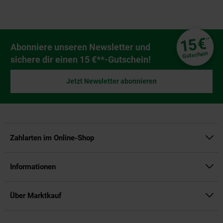
Fußzeile
€
15
**
Newsletter Anmeldung
Abonniere unseren Newsletter und
Gutschein
sichere dir einen 15 €**-Gutschein!
Jetzt Newsletter abonnieren
Zahlarten im Online-Shop
Informationen
Über Marktkauf