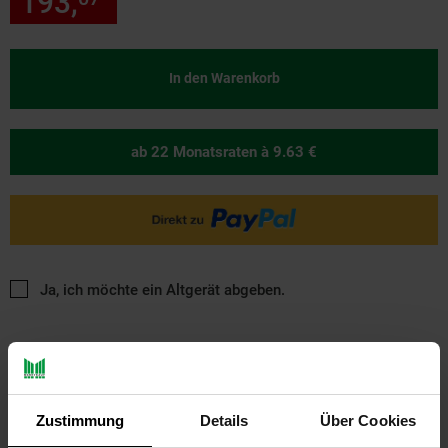
193,
nur 193,
€ Sternchen Fu
In den Warenkorb
ab 22 Monatsraten
à 9.63 €
Ja, ich möchte ein Altgerät abgeben.
Zustimmung
Details
Über Cookies