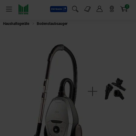
0
Payback
Markt-Angebote
Artikel
Menü
Suchfeld einblenden
Mein Konto
Markt finden
Warenkorb
Haushaltsgeräte
Bodenstaubsauger
AEG Bodenstaubsauger VX82-1-2M