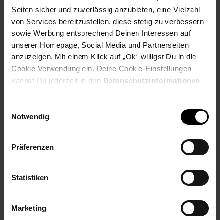
Seiten sicher und zuverlässig anzubieten, eine Vielzahl
von Services bereitzustellen, diese stetig zu verbessern
Payback Punkte
Basis°Punkte:
93
sowie Werbung entsprechend Deinen Interessen auf
Extra°Punkte:
0
unserer Homepage, Social Media und Partnerseiten
anzuzeigen. Mit einem Klick auf „Ok“ willigst Du in die
Cookie Verwendung ein. Deine Cookie-Einstellungen
Produktbeschreibung
kannst Du jederzeit in den
Datenschutzinformationen
ändern bzw. widerrufen.
Mit dem VX 8.2. SmartMode-Technologie, PureSound-System
Einwilligungsauswahl
und OneGo Power Clean-Bodendüse. Effizient, sauber,
Notwendig
einzigartig smart und unglaublich leise.Damit die Saugleistung
nicht mehr manuell umgestellt werden muss, erkennt der
Präferenzen
VX8.2 im Smartmode intelligent unterschiedliche Bodenbeläge
und passt die Saugkraft automatisch optimal an. Teppich- und
Hartböden können so nahtlos und unterbrechungsfrei gesaugt
Statistiken
werden – einfach und mühelos.
Artikelnummer: 3094274000
Marketing
EAN: 7332543694150
Artikel gehört zur Kategorie:
Bodenstaubsauger