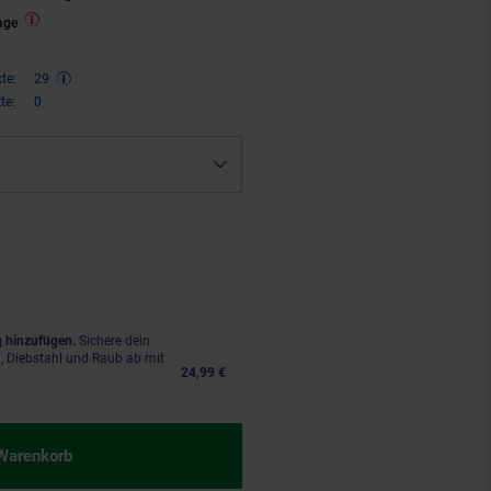
age
te:
29
te:
0
€ Sternchen Fußnote, Details am
 hinzufügen.
Sichere dein
, Diebstahl und Raub ab mit
24,99 €
 Warenkorb