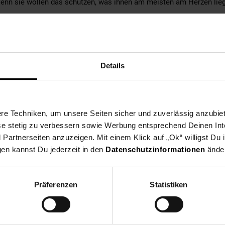
. Denn sie wollen das schützen, was ihnen am meisten am Herzen liegt
bare 360° Fitsystem integriert, damit der Helm immer perfekt sitzt. 
dass im Falle eines Sturzes der Kopf bestmöglich geschützt ist.
r Helm sehr leicht und damit für Kinder besonders angenehm zu tr
Details
em für perfekten Sitz des Helmes
gitter ausgestattet
e Techniken, um unsere Seiten sicher und zuverlässig anzubiet
ese stetig zu verbessern sowie Werbung entsprechend Deinen In
 optimalen Schutz sowie erhöhten Komfort im Kindersitz und -anhä
artnerseiten anzuzeigen. Mit einem Klick auf „Ok“ willigst Du
gen kannst Du jederzeit in den
Datenschutzinformationen
änder
Präferenzen
Statistiken