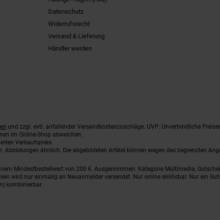
Datenschutz
Widerrufsrecht
Versand & Lieferung
Händler werden
ten
und zzgl. evtl. anfallender Versandkostenzuschläge. UVP: Unverbindliche Preise
nnen im Online-Shop abweichen.
erten Verkaufspreis.
ten. Abbildungen ähnlich. Die abgebildeten Artikel können wegen des begrenzten An
einem Mindestbestellwert von 200 €. Ausgenommen: Kategorie Multimedia, Gutsche
ein wird nur einmalig an Neuanmelder versendet. Nur online einlösbar. Nur ein Gut
n) kombinierbar.