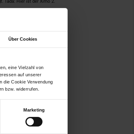
. Tada: Hier ist der Ximo 2.
Das ist für eine optimale
agen. Das macht einfach Spaß.
Über Cookies
en, eine Vielzahl von
teressen auf unserer
nger
 in die Cookie Verwendung
n bzw. widerrufen.
Marketing