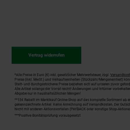
Vertrag widerrufen
*Alle Preise in Euro (€) inkl. gesetzlicher Mehrwertsteuer, zzgl.
Versandkos
Fußnoten
Preise (inkl. MwSt.) und Verkaufseinheiten (Stückzahl/Mengeneinheit) kö
Statt- und durchgestrichene Preise beziehen sich auf unseren zuvor geford
Alle Artikel solange der Vorrat reicht! Änderungen und Irrtümer vorbehal
Abgabe nur in haushaltsüblichen Mengen!
**15€ Rabatt im Marktkauf Online-Shop auf das komplette Sortiment ab 
gekennzeichnete Artikel. Keine Anrechnung auf Versandkosten. Der Gutsch
Nicht mit anderen Aktionsvorteilen (PAYBACK oder sonstige Shop-Aktione
***Positive Bonitätsprüfung vorausgesetzt