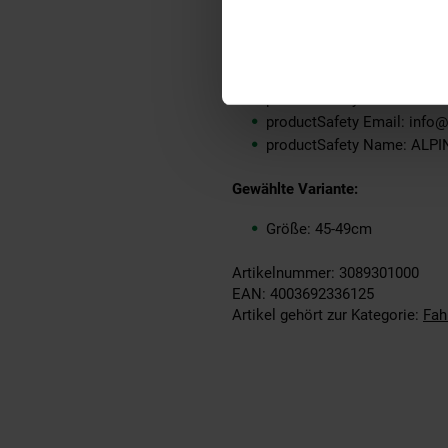
ProdSV Hausnummer: 8-10
ProdSV Ort: Sulzemoos
ProdSV Straße: Hirschberg
Warnhinweis: Keine Warnh
productSafety Address: Hi
productSafety Email: info@
productSafety Name: AL
Gewählte Variante:
Größe: 45-49cm
Artikelnummer: 3089301000
EAN: 4003692336125
Artikel gehört zur Kategorie:
Fah