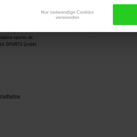
Nur notwendige Cookies
straße
verwenden
inweise vorhanden
rschbergstraße 8-10, 85254 Sulzemoos, Germany
alpina-sports.de
PINA SPORTS GmbH
rradhelme