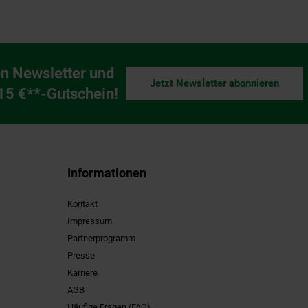
n Newsletter und
Jetzt Newsletter abonnieren
ng
 15 €**-Gutschein!
Informationen
Kontakt
Impressum
Partnerprogramm
Presse
Karriere
AGB
Häufige Fragen (FAQ)