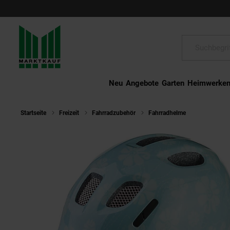
Schließen
Suche:
Neu
Angebote
Garten
Heimwerke
Startseite
Freizeit
Fahrradzubehör
Fahrradhelme
Alpina Kin