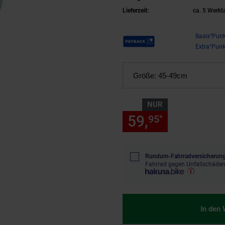
Lieferzeit:
ca. 5 Werkt
Payback Punkte
Basis°Punk
Extra°Punk
Größe:
45-49cm
NUR
59,
nur 59,
95
95
*
Rundum-Fahrradversicherung
Fahrrad gegen Unfallschäden
In den