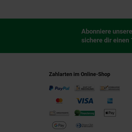
Fußzeile
Abonniere unsere
Newsletter Anmeldu
sichere dir einen
Zahlarten im Online-Shop