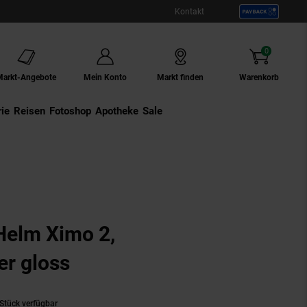
Kontakt
0
Artikel
Markt-Angebote
Mein Konto
Markt finden
Warenkorb
ie
Externer Link:
Reisen
Externer Link:
Fotoshop
Externer Link:
Apotheke
Sale
Ximo 2,
er gloss
Stück verfügbar