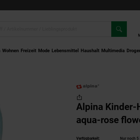
n
Wohnen
Freizeit
Mode
Lebensmittel
Haushalt
Multimedia
Droger
der-Helm Ximo 2, aqua-rose flower gloss
Alpina Kinder-Helm 
aqua-rose flow
Verfügbarkeit:
Nur noch 5 