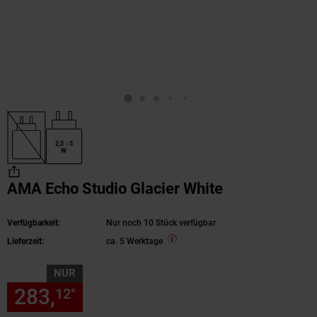
2,5 - 5
W
AMA Echo Studio Glacier White
Verfügbarkeit:
Nur noch 10 Stück verfügbar
Lieferzeit:
ca. 5 Werktage
NUR
283,
nur 283,
€ Sternchen Fu
12
12
*