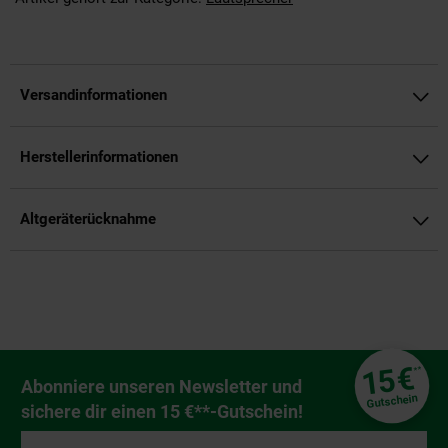
Versandinformationen
Herstellerinformationen
Altgeräterücknahme
Fußzeile
€
15
**
Newsletter Anmeldung
Abonniere unseren Newsletter und
Gutschein
sichere dir einen 15 €**-Gutschein!