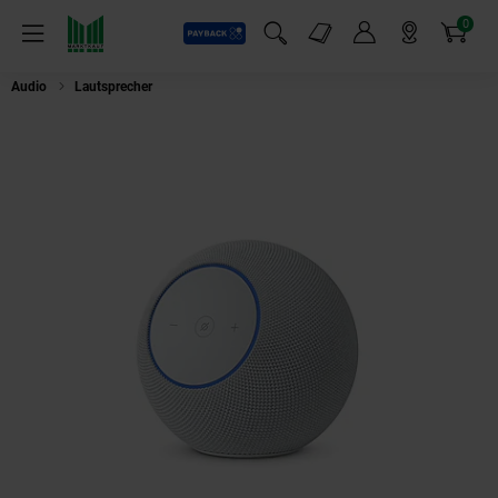
0
Payback
Markt-Angebote
Artikel
Menü
Suchfeld einblenden
Mein Konto
Markt finden
Warenkorb
Audio
Lautsprecher
AMA Echo Studio Glacier White