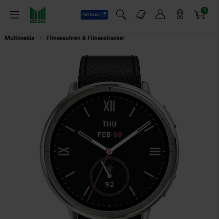
0
Payback
Markt-Angebote
Artikel
Menü
Suchfeld einblenden
Mein Konto
Markt finden
Warenkorb
Multimedia
Fitnessuhren & Fitnesstracker
Amazfit Active 2 Round silber