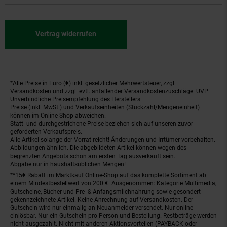
Vertrag widerrufen
*Alle Preise in Euro (€) inkl. gesetzlicher Mehrwertsteuer, zzgl.
Fußnoten
Versandkosten
und zzgl. evtl. anfallender Versandkostenzuschläge. UVP:
Unverbindliche Preisempfehlung des Herstellers.
Preise (inkl. MwSt.) und Verkaufseinheiten (Stückzahl/Mengeneinheit)
können im Online-Shop abweichen.
Statt- und durchgestrichene Preise beziehen sich auf unseren zuvor
geforderten Verkaufspreis.
Alle Artikel solange der Vorrat reicht! Änderungen und Irrtümer vorbehalten.
Abbildungen ähnlich. Die abgebildeten Artikel können wegen des
begrenzten Angebots schon am ersten Tag ausverkauft sein.
Abgabe nur in haushaltsüblichen Mengen!
**15€ Rabatt im Marktkauf Online-Shop auf das komplette Sortiment ab
einem Mindestbestellwert von 200 €. Ausgenommen: Kategorie Multimedia,
Gutscheine, Bücher und Pre- & Anfangsmilchnahrung sowie gesondert
gekennzeichnete Artikel. Keine Anrechnung auf Versandkosten. Der
Gutschein wird nur einmalig an Neuanmelder versendet. Nur online
einlösbar. Nur ein Gutschein pro Person und Bestellung. Restbeträge werden
nicht ausgezahlt. Nicht mit anderen Aktionsvorteilen (PAYBACK oder