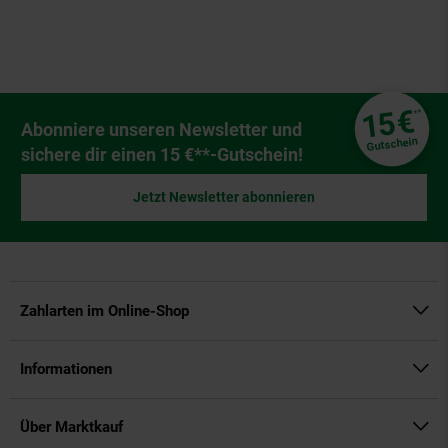
Fußzeile
€
15
**
Newsletter Anmeldung
Abonniere unseren Newsletter und
Gutschein
sichere dir einen 15 €**-Gutschein!
Jetzt Newsletter abonnieren
Zahlarten im Online-Shop
Informationen
Über Marktkauf