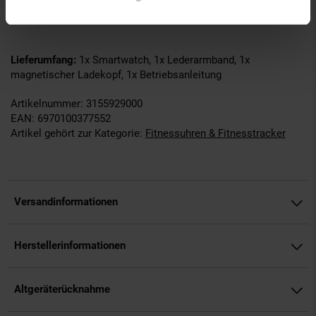
Handgelenk zum persönlichen Fitness- und
Gesundheitsassistenten!
Lieferumfang:
1x Smartwatch, 1x Lederarmband, 1x
magnetischer Ladekopf, 1x Betriebsanleitung
Artikelnummer: 3155929000
EAN: 6970100377552
Artikel gehört zur Kategorie:
Fitnessuhren & Fitnesstracker
Versandinformationen
Herstellerinformationen
Altgeräterücknahme