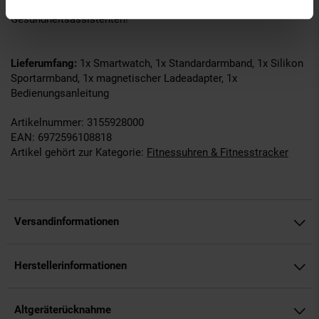
Handgelenk zum persönlichen Fitness- und
Gesundheitsassistenten!
Lieferumfang:
1x Smartwatch, 1x Standardarmband, 1x Silikon
Sportarmband, 1x magnetischer Ladeadapter, 1x
Bedienungsanleitung
Artikelnummer: 3155928000
EAN: 6972596108818
Artikel gehört zur Kategorie:
Fitnessuhren & Fitnesstracker
Versandinformationen
Herstellerinformationen
Altgeräterücknahme