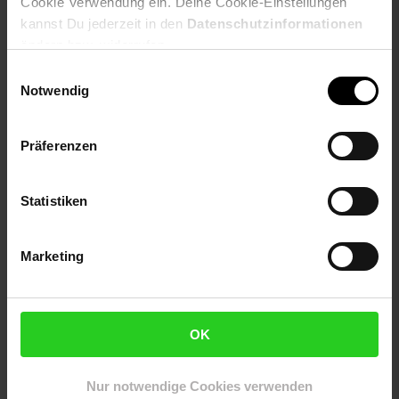
Cookie Verwendung ein. Deine Cookie-Einstellungen
präzise erfasst.
kannst Du jederzeit in den
Datenschutzinformationen
ändern bzw. widerrufen.
Herzstück der Uhr ist die integrierte KI „
Zepp Flow
“, mit der du
die Smartwatch per Sprachbefehl steuern kannst – für
Einwilligungsauswahl
maximale Flexibilität und freie Hände beim Training. Die
Notwendig
präzise Standortbestimmung sorgt für exakte Aufzeichnung
deiner Outdoor-Aktivitäten. Mit einer Akkulaufzeit von bis zu
12 Tagen musst du dir kaum Gedanken ums Aufladen machen.
Präferenzen
Die
Amazfit Active 2
misst kontinuierlich deine Herzfrequenz,
analysiert deinen Schlaf und liefert dir Einblicke in dein
Statistiken
Stresslevel – so behältst du jederzeit den Überblick über deine
Gesundheit und Leistung. Regelmäßige Software-Updates
Marketing
halten dich technisch immer auf dem neuesten Stand.
Vertraue auf eine Marke mit jahrelanger Erfahrung und
profitiere von der positiven Resonanz tausender Nutzer
weltweit. Die Amazfit Active 2 steht für Qualität, innovative
OK
Funktionen und ein Design, das zu deinem Lifestyle passt.
Worauf wartest du? Hol dir die Amazfit Active 2 und mach dein
Nur notwendige Cookies verwenden