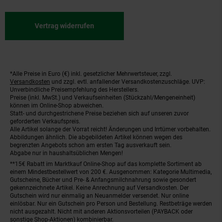
Vertrag widerrufen
*Alle Preise in Euro (€) inkl. gesetzlicher Mehrwertsteuer, zzgl.
Fußnoten
Versandkosten
und zzgl. evtl. anfallender Versandkostenzuschläge. UVP:
Unverbindliche Preisempfehlung des Herstellers.
Preise (inkl. MwSt.) und Verkaufseinheiten (Stückzahl/Mengeneinheit)
können im Online-Shop abweichen.
Statt- und durchgestrichene Preise beziehen sich auf unseren zuvor
geforderten Verkaufspreis.
Alle Artikel solange der Vorrat reicht! Änderungen und Irrtümer vorbehalten.
Abbildungen ähnlich. Die abgebildeten Artikel können wegen des
begrenzten Angebots schon am ersten Tag ausverkauft sein.
Abgabe nur in haushaltsüblichen Mengen!
**15€ Rabatt im Marktkauf Online-Shop auf das komplette Sortiment ab
einem Mindestbestellwert von 200 €. Ausgenommen: Kategorie Multimedia,
Gutscheine, Bücher und Pre- & Anfangsmilchnahrung sowie gesondert
gekennzeichnete Artikel. Keine Anrechnung auf Versandkosten. Der
Gutschein wird nur einmalig an Neuanmelder versendet. Nur online
einlösbar. Nur ein Gutschein pro Person und Bestellung. Restbeträge werden
nicht ausgezahlt. Nicht mit anderen Aktionsvorteilen (PAYBACK oder
sonstige Shop-Aktionen) kombinierbar.