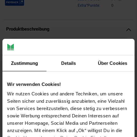
Extra°Punkte:
0
Produktbeschreibung
Stell dir vor, du hast einen Fitness-Coach, Gesundheitsberater
und smarten Alltagshelfer direkt am Handgelenk – genau das
bietet dir die
Amazfit Active 2
. Diese Smartwatch vereint
Zustimmung
Details
Über Cookies
moderne Technologie mit stilvollem Design und macht dein
Leben leichter, gesünder und aktiver. Ob du deine Fitnessziele
erreichen oder deinen Alltag effizienter gestalten möchtest –
Wir verwenden Cookies!
die
Amazfit Active 2
unterstützt dich dabei in jeder Situation.
Wir nutzen Cookies und andere Techniken, um unsere
Das brillante
1,75 Zoll AMOLED-Display
überzeugt mit satten
Seiten sicher und zuverlässig anzubieten, eine Vielzahl
Farben und gestochen scharfer Auflösung. Die Uhr ist bis
5
von Services bereitzustellen, diese stetig zu verbessern
ATM wasserdicht
und somit ideal für Schwimmen, Duschen
sowie Werbung entsprechend Deinen Interessen auf
und alle Aktivitäten des Alltags geeignet. Besonders praktisch:
Die
automatische Erkennung von 25 Übungstypen
und die
unserer Homepage, Social Media und Partnerseiten
Unterstützung von
160 Sportmodi
– von Laufen über
anzuzeigen. Mit einem Klick auf „Ok“ willigst Du in die
Radfahren bis Yoga oder Tanzen werden alle Aktivitäten