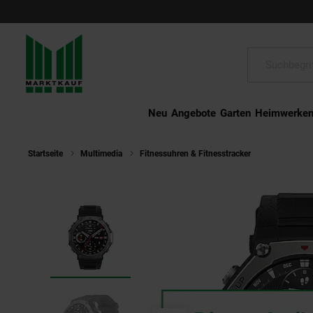
Schließen
Suche:
Neu
Angebote
Garten
Heimwerke
Startseite
Multimedia
Fitnessuhren & Fitnesstracker
Amazfit T-