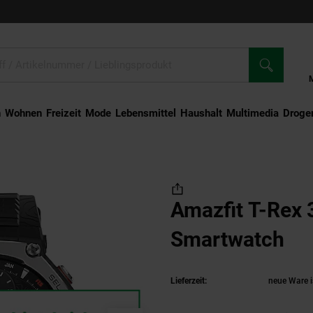
n
Wohnen
Freizeit
Mode
Lebensmittel
Haushalt
Multimedia
Droger
Rex 3 schwarz Smartwatch
Amazfit T-Rex 
Smartwatch
(Pr
Lieferzeit:
neue Ware i