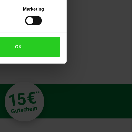
tylischer Begleiter, sondern auch
Marketing
ngsanleitung
OK
€
15
**
Gutschein