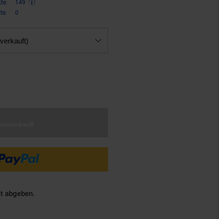
te:
149
te:
0
verkauft)
,
€ Sternchen Fußnote, Details 
90
ausverkauft
ät abgeben.