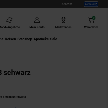
Kontakt
0
Artikel
Markt-Angebote
Mein Konto
Markt finden
Warenkorb
ie
Externer Link:
Reisen
Externer Link:
Fotoshop
Externer Link:
Apotheke
Sale
3 schwarz
odukt aktuell ausverkauft)
st bereits unterwegs