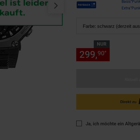
Payback Punkte
Basis°Punk
Extra°Punk
Farbe:
schwarz (derzeit aus
NUR
299,
nur 299
90
*
Aktuell 
Ja, ich möchte ein Altger