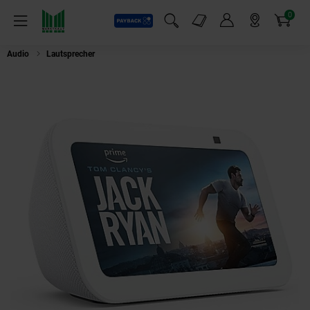
0
Payback
Markt-Angebote
Artikel
Menü
Suchfeld einblenden
Mein Konto
Markt finden
Warenkorb
Audio
Lautsprecher
Amazon echo Amazon Alexa Show 5