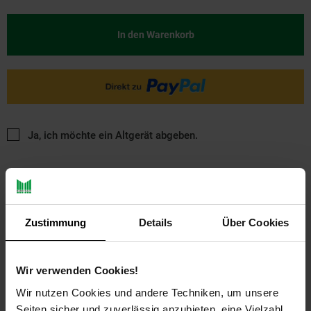
In den Warenkorb
Ja, ich möchte ein Altgerät abgeben.
Zustimmung
Details
Über Cookies
PAYBACK
Wir verwenden Cookies!
Wir nutzen Cookies und andere Techniken, um unsere
Seiten sicher und zuverlässig anzubieten, eine Vielzahl
Basis°Punkte:
66