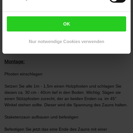
HARMONISCHE GARTENGESTALTUNG - Durch die unterschiedlichen
OK
Pfosten & Staketen ist jeder Staketenzaun ein Unikat & durch sein
charmantes Aussehen liegt er bei Tierhaltern, Naturgarten- und
Bauerngarten-Fans voll im Trend.
Nur notwendige Cookies verwenden
Montage:
Pfosten einschlagen
Setzen Sie alle 1m - 1,5m einen Holzpfosten und schlagen Sie
diesen ca. 30 cm - 40cm tief in den Boden. Wichtig: Sägen sie
einen Stützpfosten zurecht, der an beiden Enden ca. im 45°
Winkel stehen sollte. Dieser wird die Spannung des Zauns halten.
Staketenzaun aufbauen und befestigen
Befestigen Sie jetzt das eine Ende des Zauns mit einer