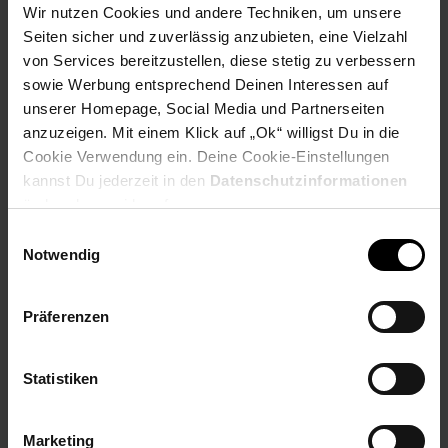
Wir nutzen Cookies und andere Techniken, um unsere
EINFACHE MONTAGE - Der Zaunpfosten wird einfach mit der spitzen
Seiten sicher und zuverlässig anzubieten, eine Vielzahl
Seite in die Erde geschlagen und Staketenzäune lassen sich dann
kinderleicht mit Schrauben oder Metallkrampen an den Pfosten
von Services bereitzustellen, diese stetig zu verbessern
befestigen. Wir empfehlen pro 5m Staketen Zaun 4 - 5 Pfosten.
sowie Werbung entsprechend Deinen Interessen auf
unserer Homepage, Social Media und Partnerseiten
anzuzeigen. Mit einem Klick auf „Ok“ willigst Du in die
Cookie Verwendung ein. Deine Cookie-Einstellungen
LANGLEBIG - Das Haselnussholz macht die Zaunpfosten durch seinen
hohen Gerbstoffgehalt unempfindlich gegenüber äußeren Einflüssen,
kannst Du jederzeit in den
Datenschutzinformationen
somit haben Sie lange Freude an dem Produkt!
ändern bzw. widerrufen.
Einwilligungsauswahl
Notwendig
VIELSEITIG - Durch die große Auswahl an Höhen & Durchmessern ist
gewiss für jedes Gartenprojekt das richtige dabei - egal ob als
Zaunpfosten, zum Bäume stützen oder als Rankhilfe.
Präferenzen
Statistiken
UMWELTFREUNDLICH - Wenn Sie den Haselnuss Zaunpfosten
verwenden, schützen Sie nicht nur Ihren Garten, sondern auch die
Umwelt, da er aus 100% nachwachsenden Rohstoffen besteht.
Marketing