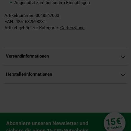
Angespitzt zum besserern Einschlagen
Artikelnummer: 3048547000
EAN: 4251682598231
Artikel gehört zur Kategorie:
Gartenzäune
Versandinformationen
Herstellerinformationen
Fußzeile
€
15
**
Newsletter Anmeldung
Abonniere unseren Newsletter und
Gutschein
sichere dir einen 15 €**-Gutschein!