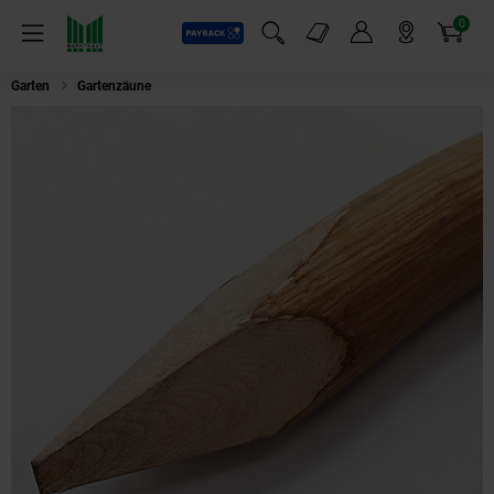
0
Payback
Markt-Angebote
Artikel
Menü
Suchfeld einblenden
Mein Konto
Markt finden
Warenkorb
Garten
Gartenzäune
Aquagart 10 Holzpfosten für Staketenzaun 1,05m I 