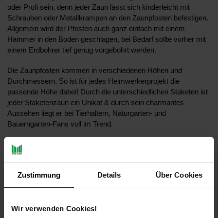
oder Profi sein, denn jeder Zaun lässt sich kinderleicht mit
Schrauben oder Metallkrampen an den Zaunpfosten befestigen.
Allgemein wird der Pfosten auch ganz einfach mit einem
Hammer in den Boden geschlagen, bei Bedarf sollte vorher mit
einem Erdbohrer tief genug vorgebohrt werden.
Die Zaunpfosten kommen in verschiedenen Höhen und
Durchmessern. So ist für jedes Heimwerkerprojekt die
passende Höhe dabei! Durch die unterschiedlichen Staketen ist
jeder Staketenzaun ein Unikat & durch sein charmantes
Aussehen liegt er bei Tierhaltern, Naturgarten- und
Bauerngarten-Fans voll im Trend.
Aquagart bietet Ihnen qualitativ hochwertige Produkte rund um
Garten- und Teichzubehör an. Unsere Artikel werden nach
definierten Vorgaben für Sie gefertigt. Somit erhalten Sie stets
Zustimmung
Details
Über Cookies
die beste Produktverarbeitung. Das ist unser Aquagart
Leistungsversprechen!
Wir verwenden Cookies!