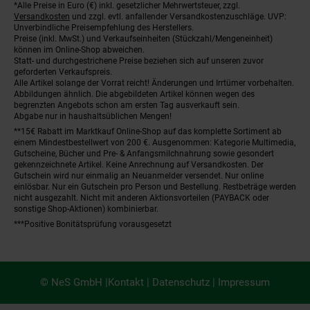
*Alle Preise in Euro (€) inkl. gesetzlicher Mehrwertsteuer, zzgl.
Fußnoten
Versandkosten
und zzgl. evtl. anfallender Versandkostenzuschläge. UVP:
Unverbindliche Preisempfehlung des Herstellers.
Preise (inkl. MwSt.) und Verkaufseinheiten (Stückzahl/Mengeneinheit)
können im Online-Shop abweichen.
Statt- und durchgestrichene Preise beziehen sich auf unseren zuvor
geforderten Verkaufspreis.
Alle Artikel solange der Vorrat reicht! Änderungen und Irrtümer vorbehalten.
Abbildungen ähnlich. Die abgebildeten Artikel können wegen des
begrenzten Angebots schon am ersten Tag ausverkauft sein.
Abgabe nur in haushaltsüblichen Mengen!
**15€ Rabatt im Marktkauf Online-Shop auf das komplette Sortiment ab
einem Mindestbestellwert von 200 €. Ausgenommen: Kategorie Multimedia,
Gutscheine, Bücher und Pre- & Anfangsmilchnahrung sowie gesondert
gekennzeichnete Artikel. Keine Anrechnung auf Versandkosten. Der
Gutschein wird nur einmalig an Neuanmelder versendet. Nur online
einlösbar. Nur ein Gutschein pro Person und Bestellung. Restbeträge werden
nicht ausgezahlt. Nicht mit anderen Aktionsvorteilen (PAYBACK oder
sonstige Shop-Aktionen) kombinierbar.
***Positive Bonitätsprüfung vorausgesetzt
© NeS GmbH |
Kontakt
|
Datenschutz
|
Impressum