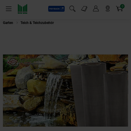
0
Payback
Markt-Angebote
Artikel
Menü
Suchfeld einblenden
Mein Konto
Markt finden
Warenkorb
Garten
Teich & Teichzubehör
Aquagart 110cm x 40cm Edelstahlgewebe für 