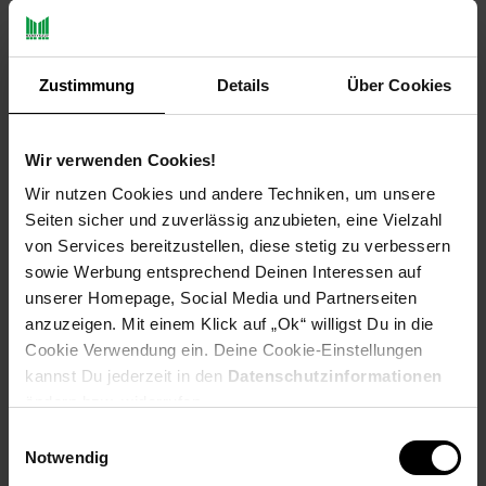
Payback Punkte
Basis°Punkte:
22
Extra°Punkte:
0
Zustimmung
Details
Über Cookies
Produktbeschreibung
Wir verwenden Cookies!
Wir nutzen Cookies und andere Techniken, um unsere
Wir bieten Ihnen ein hochwertiges Edelstahlgewebe in
Seiten sicher und zuverlässig anzubieten, eine Vielzahl
Industriequalität, also das Material mit dem die Profis arbeiten
von Services bereitzustellen, diese stetig zu verbessern
und keine China-Importware.
sowie Werbung entsprechend Deinen Interessen auf
unserer Homepage, Social Media und Partnerseiten
Das Gewebe ist für den Bau einer Siebfilteranlage oder eines
anzuzeigen. Mit einem Klick auf „Ok“ willigst Du in die
Sifi gedacht. Einen Siebfilter verwendet man zur Vorfilterung
eines Koi- oder Gartenteiches. Wir haben das Edelstahlgewebe
Cookie Verwendung ein. Deine Cookie-Einstellungen
in Filtern getestet und sind zu dem Ergebnis gekommen dass,
kannst Du jederzeit in den
Datenschutzinformationen
die Maschenweite von 300µm die Beste ist.
ändern bzw. widerrufen.
Einwilligungsauswahl
Das Gewebe setzt sich nicht so schnell zu, ist aber noch fein
Notwendig
genug um kleinste Schwebstoffe aus dem Wasser zu filtern.
Bei uns wird Ihre Ware mit GLS oder DPD in stabilen