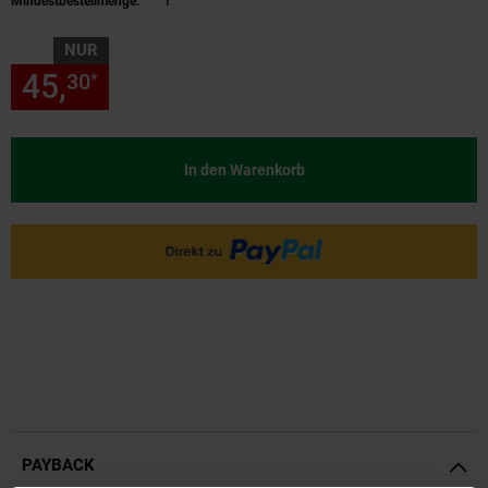
Mindestbestellmenge:
1
NUR
45,
nur 45,
€ Sternchen Fußn
30
30
*
In den Warenkorb
PAYBACK