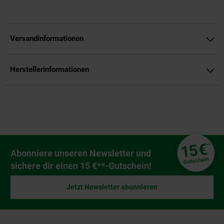
Versandinformationen
Herstellerinformationen
Fußzeile
€
15
**
Newsletter Anmeldung
Abonniere unseren Newsletter und
Gutschein
sichere dir einen 15 €**-Gutschein!
Jetzt Newsletter abonnieren