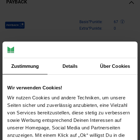
PAYBACK
Payback Punkte
Basis°Punkte:
67
Extra°Punkte:
0
Produktbeschreibung
Zustimmung
Details
Über Cookies
Bodengewebe ist eine biologische und umweltschonende
Methode zur Unkrautbekämpfung. Durch das Gewebe kann auf
eine chemische Behandlung von Unkraut völlig verzichtet
Wir verwenden Cookies!
werden!
Wir nutzen Cookies und andere Techniken, um unsere
Die Unkrautfolie vernichtet das Unkraut durch Lichtentzug, ist
Seiten sicher und zuverlässig anzubieten, eine Vielzahl
aber dennoch wasser- und luftdurchlässig. Ein Vorteil
von Services bereitzustellen, diese stetig zu verbessern
gegenüber anderen Unkrautfolien oder Vliesen ist die UV-
sowie Werbung entsprechend Deinen Interessen auf
Stabilität des Gewebes. Folglich muss das Material nicht
unserer Homepage, Social Media und Partnerseiten
abdeckt werden und findet somit auch beispielsweise in
anzuzeigen. Mit einem Klick auf „Ok“ willigst Du in die
Gewächshäusern Anwendung.