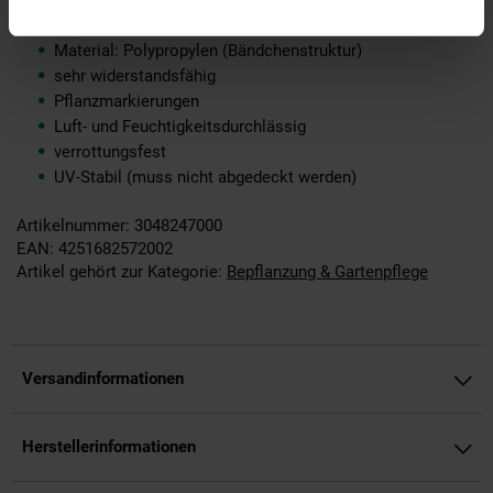
Rollenbreite: 1,0m
Farbe: schwarz
Material: Polypropylen (Bändchenstruktur)
sehr widerstandsfähig
Pflanzmarkierungen
Luft- und Feuchtigkeitsdurchlässig
verrottungsfest
UV-Stabil (muss nicht abgedeckt werden)
Artikelnummer: 3048247000
EAN: 4251682572002
Artikel gehört zur Kategorie:
Bepflanzung & Gartenpflege
Versandinformationen
Herstellerinformationen