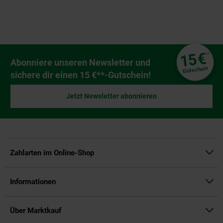
Fußzeile
€
15
**
Newsletter Anmeldung
Abonniere unseren Newsletter und
Gutschein
sichere dir einen 15 €**-Gutschein!
Jetzt Newsletter abonnieren
Zahlarten im Online-Shop
Informationen
Über Marktkauf