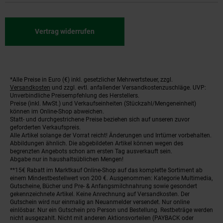
Vertrag widerrufen
*Alle Preise in Euro (€) inkl. gesetzlicher Mehrwertsteuer, zzgl.
Fußnoten
Versandkosten
und zzgl. evtl. anfallender Versandkostenzuschläge. UVP:
Unverbindliche Preisempfehlung des Herstellers.
Preise (inkl. MwSt.) und Verkaufseinheiten (Stückzahl/Mengeneinheit)
können im Online-Shop abweichen.
Statt- und durchgestrichene Preise beziehen sich auf unseren zuvor
geforderten Verkaufspreis.
Alle Artikel solange der Vorrat reicht! Änderungen und Irrtümer vorbehalten.
Abbildungen ähnlich. Die abgebildeten Artikel können wegen des
begrenzten Angebots schon am ersten Tag ausverkauft sein.
Abgabe nur in haushaltsüblichen Mengen!
**15€ Rabatt im Marktkauf Online-Shop auf das komplette Sortiment ab
einem Mindestbestellwert von 200 €. Ausgenommen: Kategorie Multimedia,
Gutscheine, Bücher und Pre- & Anfangsmilchnahrung sowie gesondert
gekennzeichnete Artikel. Keine Anrechnung auf Versandkosten. Der
Gutschein wird nur einmalig an Neuanmelder versendet. Nur online
einlösbar. Nur ein Gutschein pro Person und Bestellung. Restbeträge werden
nicht ausgezahlt. Nicht mit anderen Aktionsvorteilen (PAYBACK oder