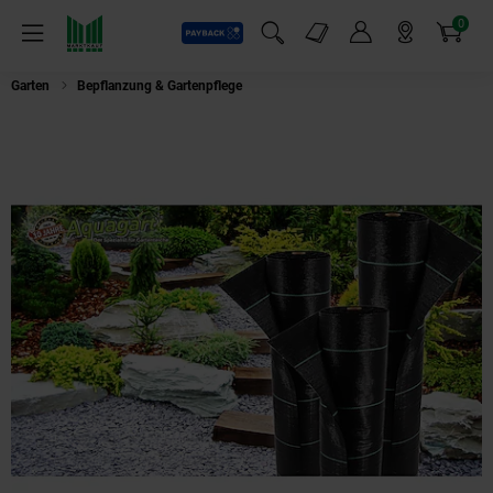
0
Payback
Markt-Angebote
Artikel
Menü
Suchfeld einblenden
Mein Konto
Markt finden
Warenkorb
Garten
Bepflanzung & Gartenpflege
Aquagart 140m² Bodengewebe Unkraut