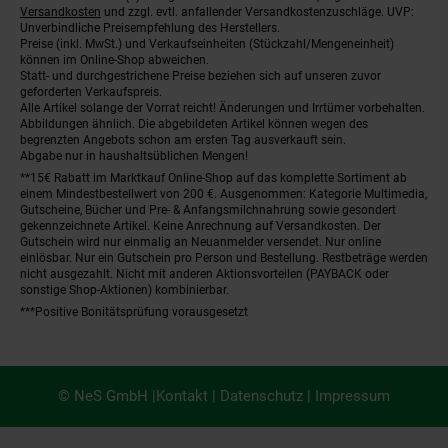
Fußnoten
Versandkosten
und zzgl. evtl. anfallender Versandkostenzuschläge. UVP:
Unverbindliche Preisempfehlung des Herstellers.
Preise (inkl. MwSt.) und Verkaufseinheiten (Stückzahl/Mengeneinheit)
können im Online-Shop abweichen.
Statt- und durchgestrichene Preise beziehen sich auf unseren zuvor
geforderten Verkaufspreis.
Alle Artikel solange der Vorrat reicht! Änderungen und Irrtümer vorbehalten.
Abbildungen ähnlich. Die abgebildeten Artikel können wegen des
begrenzten Angebots schon am ersten Tag ausverkauft sein.
Abgabe nur in haushaltsüblichen Mengen!
**15€ Rabatt im Marktkauf Online-Shop auf das komplette Sortiment ab
einem Mindestbestellwert von 200 €. Ausgenommen: Kategorie Multimedia,
Gutscheine, Bücher und Pre- & Anfangsmilchnahrung sowie gesondert
gekennzeichnete Artikel. Keine Anrechnung auf Versandkosten. Der
Gutschein wird nur einmalig an Neuanmelder versendet. Nur online
einlösbar. Nur ein Gutschein pro Person und Bestellung. Restbeträge werden
nicht ausgezahlt. Nicht mit anderen Aktionsvorteilen (PAYBACK oder
sonstige Shop-Aktionen) kombinierbar.
***Positive Bonitätsprüfung vorausgesetzt
© NeS GmbH |
Kontakt
|
Datenschutz
|
Impressum