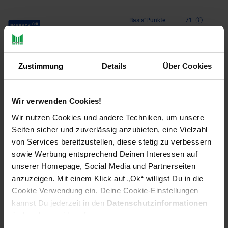
Payback Punkte
Basis°Punkte:
71
Extra°Punkte:
0
Zustimmung
Details
Über Cookies
Produktbeschreibung
Unkrautvlies ist eine biologische und umweltschonende
Wir verwenden Cookies!
Methode zur Unkrautbekämpfung. Durch das Vlies kann auf
Wir nutzen Cookies und andere Techniken, um unsere
eine chemische Behandlung von Unkraut völlig verzichtet
Seiten sicher und zuverlässig anzubieten, eine Vielzahl
werden!
von Services bereitzustellen, diese stetig zu verbessern
Das Unkrautschutzvlies unterdrückt das Unkrautwachstum
sowie Werbung entsprechend Deinen Interessen auf
durch Lichtentzug und nimmt ihm so seine Existenzgrundlage.
unserer Homepage, Social Media und Partnerseiten
Das Vlies hält ihr Beet oder ihre Fläche frei von Unkraut und
anzuzeigen. Mit einem Klick auf „Ok“ willigst Du in die
speichert die Feuchtigkeit um die Wurzeln der Pflanzen direkt
Cookie Verwendung ein. Deine Cookie-Einstellungen
mit Wasser zu versorgen.
kannst Du jederzeit in den
Datenschutzinformationen
ändern bzw. widerrufen.
Das Mulchvlies sollte mit einer Überlappung von 10-15cm
Bahnweise verlegt werden. Sie können das Unkrautvlies mit