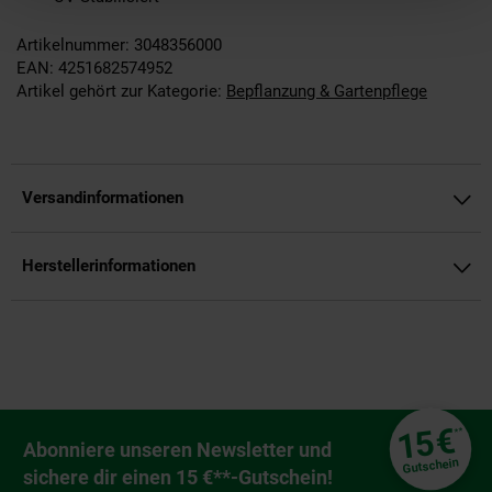
Artikelnummer: 3048356000
EAN: 4251682574952
Artikel gehört zur Kategorie:
Bepflanzung & Gartenpflege
Versandinformationen
Herstellerinformationen
Fußzeile
€
15
**
Newsletter Anmeldung
Abonniere unseren Newsletter und
Gutschein
sichere dir einen 15 €**-Gutschein!