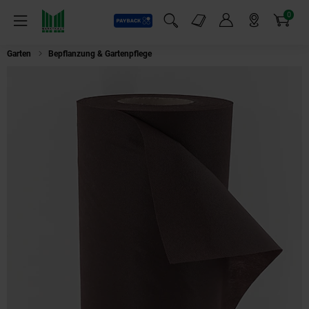
0
Payback
Markt-Angebote
Artikel
Menü
Suchfeld einblenden
Mein Konto
Markt finden
Warenkorb
Garten
Bepflanzung & Gartenpflege
Aquagart 175m² Gartenvlies Unkrautvl