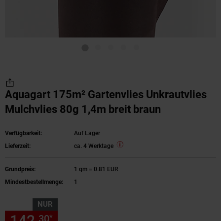
Aquagart 175m² Gartenvlies Unkrautvlies
Mulchvlies 80g 1,4m breit braun
Verfügbarkeit:
Auf Lager
Lieferzeit:
ca. 4 Werktage
Grundpreis:
1 qm = 0.81 EUR
Mindestbestellmenge:
1
NUR
142,
nur 142,
€ Sternchen Fu
30
30
*