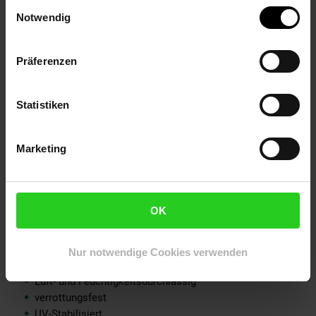
Einwilligungsauswahl
einer gewöhnlichen Schere präzise zuschneiden. Das Vlies ist
Notwendig
mit Rindenmulch, Steinen, Kies oder dergleichen abzudecken.
Weitere
Präferenzen
Hinweise zum Verlegen des Unkrautschutzvlieses finden Sie in
unserem Info-Video.
Statistiken
Eigenschaften:
Marketing
Flächengewicht: 80g/m²
OK
Rollenbreite: 1,4m
Farbe: braun
Materialstärke: 0,190mm
Nur notwendige Cookies verwenden
Frost- und Hagelbeständig
Luft- und Feuchtigkeitsdurchlässig
verrottungsfest
UV-Stabilisiert