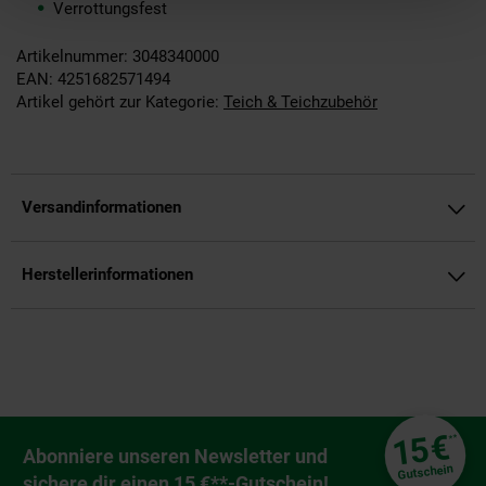
Verrottungsfest
Artikelnummer: 3048340000
EAN: 4251682571494
Artikel gehört zur Kategorie:
Teich & Teichzubehör
Versandinformationen
Herstellerinformationen
Fußzeile
€
15
**
Newsletter Anmeldung
Abonniere unseren Newsletter und
Gutschein
sichere dir einen 15 €**-Gutschein!