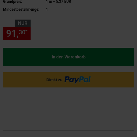
Grundpreis:
1 m = 5.37 EUR
Mindestbestellmenge:
1
NUR
91,
nur 91,
€ Sternchen Fußn
30
30
*
In den Warenkorb