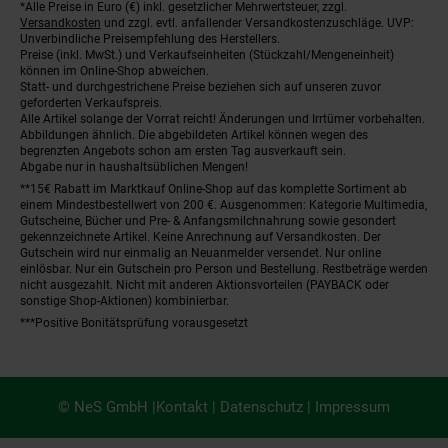
*Alle Preise in Euro (€) inkl. gesetzlicher Mehrwertsteuer, zzgl.
Fußnoten
Versandkosten
und zzgl. evtl. anfallender Versandkostenzuschläge. UVP:
Unverbindliche Preisempfehlung des Herstellers.
Preise (inkl. MwSt.) und Verkaufseinheiten (Stückzahl/Mengeneinheit)
können im Online-Shop abweichen.
Statt- und durchgestrichene Preise beziehen sich auf unseren zuvor
geforderten Verkaufspreis.
Alle Artikel solange der Vorrat reicht! Änderungen und Irrtümer vorbehalten.
Abbildungen ähnlich. Die abgebildeten Artikel können wegen des
begrenzten Angebots schon am ersten Tag ausverkauft sein.
Abgabe nur in haushaltsüblichen Mengen!
**15€ Rabatt im Marktkauf Online-Shop auf das komplette Sortiment ab
einem Mindestbestellwert von 200 €. Ausgenommen: Kategorie Multimedia,
Gutscheine, Bücher und Pre- & Anfangsmilchnahrung sowie gesondert
gekennzeichnete Artikel. Keine Anrechnung auf Versandkosten. Der
Gutschein wird nur einmalig an Neuanmelder versendet. Nur online
einlösbar. Nur ein Gutschein pro Person und Bestellung. Restbeträge werden
nicht ausgezahlt. Nicht mit anderen Aktionsvorteilen (PAYBACK oder
sonstige Shop-Aktionen) kombinierbar.
***Positive Bonitätsprüfung vorausgesetzt
© NeS GmbH |
Kontakt
|
Datenschutz
|
Impressum