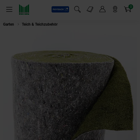
0
Payback
Markt-Angebote
Artikel
Menü
Suchfeld einblenden
Mein Konto
Markt finden
Warenkorb
Garten
Teich & Teichzubehör
Aquagart 17m x 0,75m Ufermatte grün Bösch