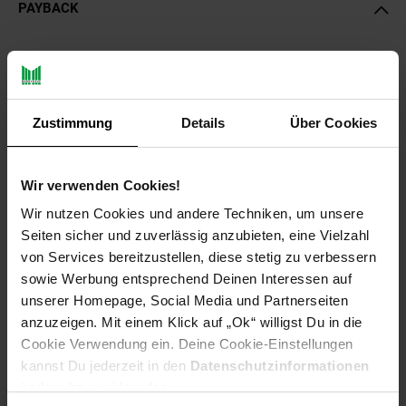
PAYBACK
Payback Punkte
Basis°Punkte:
45
Extra°Punkte:
0
Zustimmung
Details
Über Cookies
Produktbeschreibung
Wir verwenden Cookies!
Die Ufermatte bietet Pflanzen den nötigen Halten, an Stellen
Wir nutzen Cookies und andere Techniken, um unsere
im Teich an denen sich kein Substrat hält und schützt ihre
Seiten sicher und zuverlässig anzubieten, eine Vielzahl
Teichfolie vor Sonneneinstrahlung. Unschöne, kahle
von Services bereitzustellen, diese stetig zu verbessern
Folienränder gehören damit der Vergangenheit an.
sowie Werbung entsprechend Deinen Interessen auf
Zusätzlich schütz die Ufermatte im Winter die Teichfolie die
unserer Homepage, Social Media und Partnerseiten
durch das scharfkantige Eis, beim zu gefrieren des Teiches,
anzuzeigen. Mit einem Klick auf „Ok“ willigst Du in die
beschädigt werden kann. Um Ihren Teich bis zum Rand
Cookie Verwendung ein. Deine Cookie-Einstellungen
bepflanzen zu können benötigen Sie ein Material auf welchem
kannst Du jederzeit in den
Datenschutzinformationen
die Wurzeln der Teichpflanzen optimal Halt finden.
ändern bzw. widerrufen.