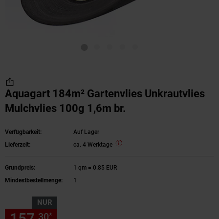
Aquagart 184m² Gartenvlies Unkrautvlies
Mulchvlies 100g 1,6m br.
Verfügbarkeit:
Auf Lager
Lieferzeit:
ca. 4 Werktage
Grundpreis:
1 qm = 0.85 EUR
Mindestbestellmenge:
1
NUR
157,
nur 157,
€ Sternchen Fu
30
30
*