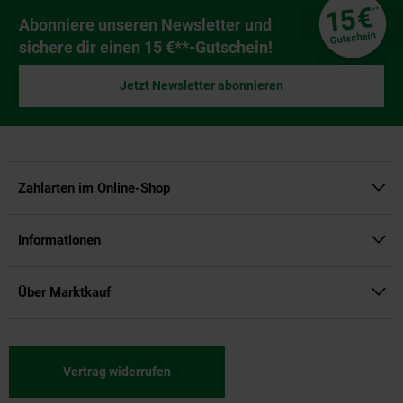
Fußzeile
€
15
**
Newsletter Anmeldung
Abonniere unseren Newsletter und
Gutschein
sichere dir einen 15 €**-Gutschein!
Jetzt Newsletter abonnieren
Zahlarten im Online-Shop
Informationen
Über Marktkauf
Vertrag widerrufen