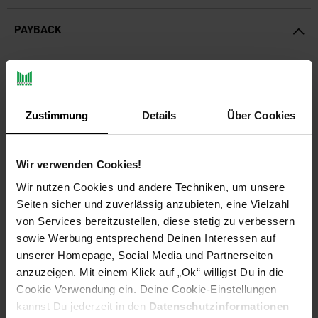
PAYBACK
Payback Punkte
Basis°Punkte:
78
Extra°Punkte:
0
Zustimmung
Details
Über Cookies
Produktbeschreibung
Wir verwenden Cookies!
Unkrautvlies ist eine biologische und umweltschonende
Wir nutzen Cookies und andere Techniken, um unsere
Methode zur Unkrautbekämpfung. Durch das Vlies kann auf
Seiten sicher und zuverlässig anzubieten, eine Vielzahl
eine chemische Behandlung von Unkraut völlig verzichtet
von Services bereitzustellen, diese stetig zu verbessern
werden!
sowie Werbung entsprechend Deinen Interessen auf
unserer Homepage, Social Media und Partnerseiten
Das Unkrautschutzvlies unterdrückt das Unkrautwachstum
anzuzeigen. Mit einem Klick auf „Ok“ willigst Du in die
durch Lichtentzug und nimmt ihm so seine Existenzgrundlage.
Das Vlies hält ihr Beet oder ihre Fläche frei von Unkraut und
Cookie Verwendung ein. Deine Cookie-Einstellungen
speichert die Feuchtigkeit um die Wurzeln der Pflanzen direkt
kannst Du jederzeit in den
Datenschutzinformationen