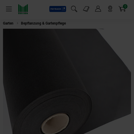
0
Payback
Markt-Angebote
Artikel
Menü
Suchfeld einblenden
Mein Konto
Markt finden
Warenkorb
Garten
Bepflanzung & Gartenpflege
Aquagart 184m² Gartenvlies Unkrautvl