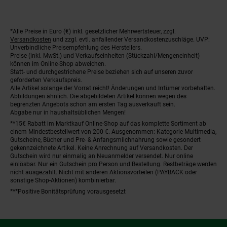
*Alle Preise in Euro (€) inkl. gesetzlicher Mehrwertsteuer, zzgl.
Fußnoten
Versandkosten
und zzgl. evtl. anfallender Versandkostenzuschläge. UVP:
Unverbindliche Preisempfehlung des Herstellers.
Preise (inkl. MwSt.) und Verkaufseinheiten (Stückzahl/Mengeneinheit)
können im Online-Shop abweichen.
Statt- und durchgestrichene Preise beziehen sich auf unseren zuvor
geforderten Verkaufspreis.
Alle Artikel solange der Vorrat reicht! Änderungen und Irrtümer vorbehalten.
Abbildungen ähnlich. Die abgebildeten Artikel können wegen des
begrenzten Angebots schon am ersten Tag ausverkauft sein.
Abgabe nur in haushaltsüblichen Mengen!
**15€ Rabatt im Marktkauf Online-Shop auf das komplette Sortiment ab
einem Mindestbestellwert von 200 €. Ausgenommen: Kategorie Multimedia,
Gutscheine, Bücher und Pre- & Anfangsmilchnahrung sowie gesondert
gekennzeichnete Artikel. Keine Anrechnung auf Versandkosten. Der
Gutschein wird nur einmalig an Neuanmelder versendet. Nur online
einlösbar. Nur ein Gutschein pro Person und Bestellung. Restbeträge werden
nicht ausgezahlt. Nicht mit anderen Aktionsvorteilen (PAYBACK oder
sonstige Shop-Aktionen) kombinierbar.
***Positive Bonitätsprüfung vorausgesetzt