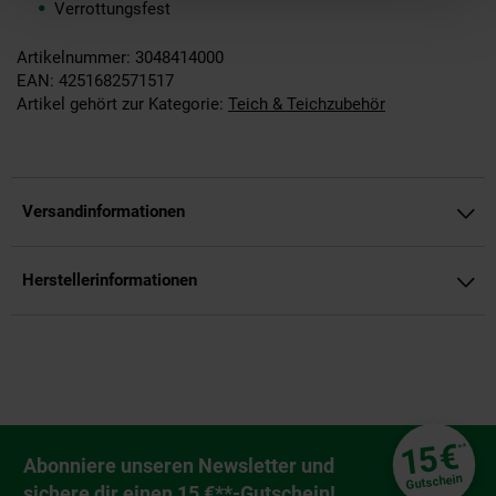
Verrottungsfest
Artikelnummer: 3048414000
EAN: 4251682571517
Artikel gehört zur Kategorie:
Teich & Teichzubehör
Versandinformationen
Herstellerinformationen
Fußzeile
€
15
**
Newsletter Anmeldung
Abonniere unseren Newsletter und
Gutschein
sichere dir einen 15 €**-Gutschein!