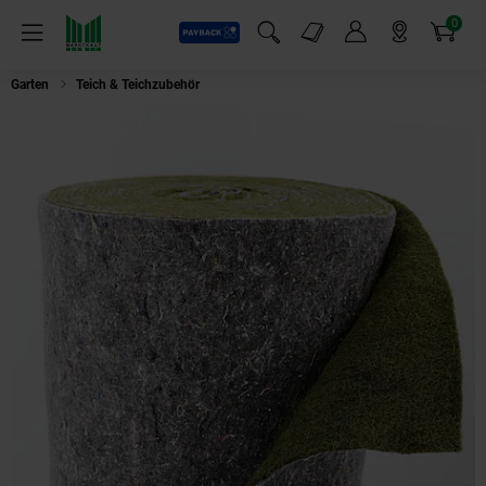
0
Payback
Markt-Angebote
Artikel
Menü
Suchfeld einblenden
Mein Konto
Markt finden
Warenkorb
Garten
Teich & Teichzubehör
Aquagart 19m x 0,75m Ufermatte grün Bösch