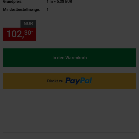
Grundpreis:
1 m = 5.38 EUR
Mindestbestellmenge:
1
NUR
102,
nur 102,
€ Sternchen Fu
30
30
*
In den Warenkorb