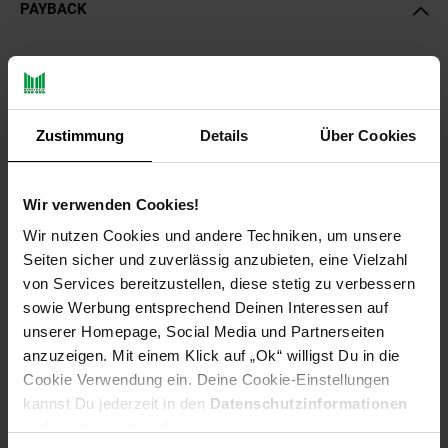
PAYBACK
Payback Punkte
Basis°Punkte:
51
Extra°Punkte:
0
Zustimmung
Details
Über Cookies
Produktbeschreibung
Wir verwenden Cookies!
Die Ufermatte bietet Pflanzen den nötigen Halten, an Stellen
Wir nutzen Cookies und andere Techniken, um unsere
im Teich an denen sich kein Substrat hält und schützt ihre
Seiten sicher und zuverlässig anzubieten, eine Vielzahl
Teichfolie vor Sonneneinstrahlung. Unschöne, kahle
von Services bereitzustellen, diese stetig zu verbessern
Folienränder gehören damit der Vergangenheit an.
sowie Werbung entsprechend Deinen Interessen auf
Zusätzlich schütz die Ufermatte im Winter die Teichfolie die
unserer Homepage, Social Media und Partnerseiten
durch das scharfkantige Eis, beim zu gefrieren des Teiches,
anzuzeigen. Mit einem Klick auf „Ok“ willigst Du in die
beschädigt werden kann. Um Ihren Teich bis zum Rand
Cookie Verwendung ein. Deine Cookie-Einstellungen
bepflanzen zu können benötigen Sie ein Material auf welchem
kannst Du jederzeit in den
Datenschutzinformationen
die Wurzeln der Teichpflanzen optimal Halt finden.
ändern bzw. widerrufen.