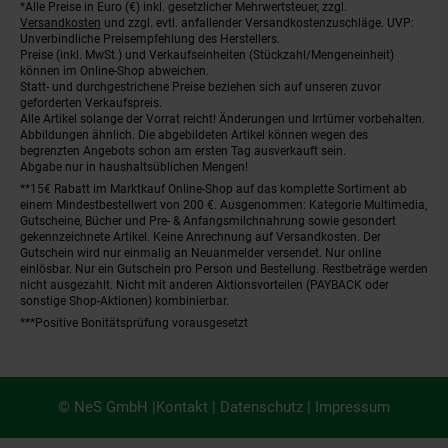
*Alle Preise in Euro (€) inkl. gesetzlicher Mehrwertsteuer, zzgl.
Fußnoten
Versandkosten
und zzgl. evtl. anfallender Versandkostenzuschläge. UVP:
Unverbindliche Preisempfehlung des Herstellers.
Preise (inkl. MwSt.) und Verkaufseinheiten (Stückzahl/Mengeneinheit)
können im Online-Shop abweichen.
Statt- und durchgestrichene Preise beziehen sich auf unseren zuvor
geforderten Verkaufspreis.
Alle Artikel solange der Vorrat reicht! Änderungen und Irrtümer vorbehalten.
Abbildungen ähnlich. Die abgebildeten Artikel können wegen des
begrenzten Angebots schon am ersten Tag ausverkauft sein.
Abgabe nur in haushaltsüblichen Mengen!
**15€ Rabatt im Marktkauf Online-Shop auf das komplette Sortiment ab
einem Mindestbestellwert von 200 €. Ausgenommen: Kategorie Multimedia,
Gutscheine, Bücher und Pre- & Anfangsmilchnahrung sowie gesondert
gekennzeichnete Artikel. Keine Anrechnung auf Versandkosten. Der
Gutschein wird nur einmalig an Neuanmelder versendet. Nur online
einlösbar. Nur ein Gutschein pro Person und Bestellung. Restbeträge werden
nicht ausgezahlt. Nicht mit anderen Aktionsvorteilen (PAYBACK oder
sonstige Shop-Aktionen) kombinierbar.
***Positive Bonitätsprüfung vorausgesetzt
© NeS GmbH |
Kontakt
|
Datenschutz
|
Impressum