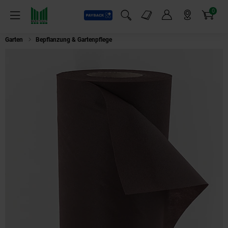
0
Payback
Markt-Angebote
Artikel
Menü
Suchfeld einblenden
Mein Konto
Markt finden
Warenkorb
Garten
Bepflanzung & Gartenpflege
Aquagart 200m² Gartenvlies Unkrautvl