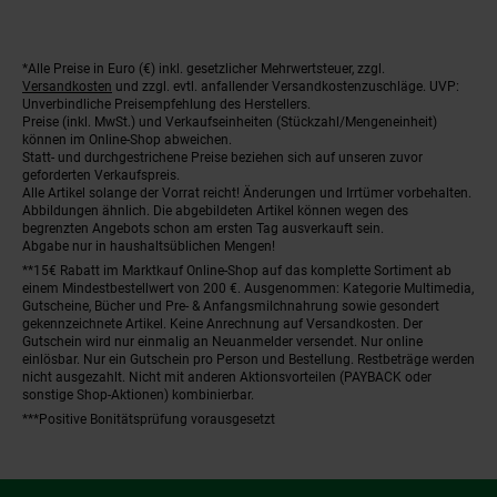
*Alle Preise in Euro (€) inkl. gesetzlicher Mehrwertsteuer, zzgl.
Fußnoten
Versandkosten
und zzgl. evtl. anfallender Versandkostenzuschläge. UVP:
Unverbindliche Preisempfehlung des Herstellers.
Preise (inkl. MwSt.) und Verkaufseinheiten (Stückzahl/Mengeneinheit)
können im Online-Shop abweichen.
Statt- und durchgestrichene Preise beziehen sich auf unseren zuvor
geforderten Verkaufspreis.
Alle Artikel solange der Vorrat reicht! Änderungen und Irrtümer vorbehalten.
Abbildungen ähnlich. Die abgebildeten Artikel können wegen des
begrenzten Angebots schon am ersten Tag ausverkauft sein.
Abgabe nur in haushaltsüblichen Mengen!
**15€ Rabatt im Marktkauf Online-Shop auf das komplette Sortiment ab
einem Mindestbestellwert von 200 €. Ausgenommen: Kategorie Multimedia,
Gutscheine, Bücher und Pre- & Anfangsmilchnahrung sowie gesondert
gekennzeichnete Artikel. Keine Anrechnung auf Versandkosten. Der
Gutschein wird nur einmalig an Neuanmelder versendet. Nur online
einlösbar. Nur ein Gutschein pro Person und Bestellung. Restbeträge werden
nicht ausgezahlt. Nicht mit anderen Aktionsvorteilen (PAYBACK oder
sonstige Shop-Aktionen) kombinierbar.
***Positive Bonitätsprüfung vorausgesetzt