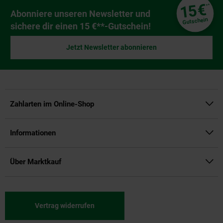
Fußzeile
€
15
**
Newsletter Anmeldung
Abonniere unseren Newsletter und
Gutschein
sichere dir einen 15 €**-Gutschein!
Jetzt Newsletter abonnieren
Zahlarten im Online-Shop
Informationen
Über Marktkauf
Vertrag widerrufen