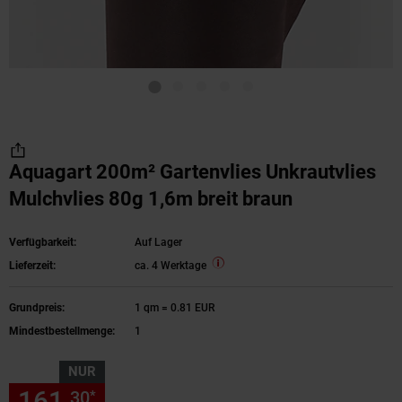
Aquagart 200m² Gartenvlies Unkrautvlies
Mulchvlies 80g 1,6m breit braun
Verfügbarkeit:
Auf Lager
Lieferzeit:
ca. 4 Werktage
Grundpreis:
1 qm = 0.81 EUR
Mindestbestellmenge:
1
NUR
161,
nur 161,
€ Sternchen Fu
30
30
*