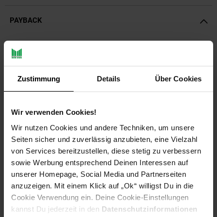
PAYBACK
Payback Punkte
Basis°Punkte:
80
Extra°Punkte:
0
Zustimmung
Details
Über Cookies
Produktbeschreibung
Wir verwenden Cookies!
Unkrautvlies ist eine biologische und umweltschonende
Wir nutzen Cookies und andere Techniken, um unsere
Methode zur Unkrautbekämpfung. Durch das Vlies kann auf
Seiten sicher und zuverlässig anzubieten, eine Vielzahl
eine chemische Behandlung von Unkraut völlig verzichtet
von Services bereitzustellen, diese stetig zu verbessern
werden!
sowie Werbung entsprechend Deinen Interessen auf
unserer Homepage, Social Media und Partnerseiten
Das Unkrautschutzvlies unterdrückt das Unkrautwachstum
anzuzeigen. Mit einem Klick auf „Ok“ willigst Du in die
durch Lichtentzug und nimmt ihm so seine Existenzgrundlage.
Das Vlies hält ihr Beet oder ihre Fläche frei von Unkraut und
Cookie Verwendung ein. Deine Cookie-Einstellungen
speichert die Feuchtigkeit um die Wurzeln der Pflanzen direkt
kannst Du jederzeit in den
Datenschutzinformationen