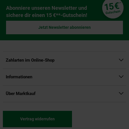
Fußzeile
€
15
**
Newsletter Anmeldung
Abonniere unseren Newsletter und
Gutschein
sichere dir einen 15 €**-Gutschein!
Jetzt Newsletter abonnieren
Zahlarten im Online-Shop
Informationen
Über Marktkauf
Vertrag widerrufen