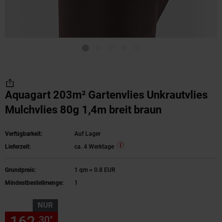
Aquagart 203m² Gartenvlies Unkrautvlies
Mulchvlies 80g 1,4m breit braun
Verfügbarkeit:
Auf Lager
Lieferzeit:
ca. 4 Werktage
Grundpreis:
1 qm = 0.8 EUR
Mindestbestellmenge:
1
NUR
162,
nur 162,
€ Sternchen Fu
30
30
*