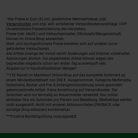
*Alle Preise in Euro (€) inkl. gesetzlicher Mehrwertsteuer, zzgl.
Fußnoten
Versandkosten
und zzgl. evtl. anfallender Versandkostenzuschläge. UVP:
Unverbindliche Preisempfehlung des Herstellers.
Preise (inkl. MwSt.) und Verkaufseinheiten (Stückzahl/Mengeneinheit)
können im Online-Shop abweichen.
Statt- und durchgestrichene Preise beziehen sich auf unseren zuvor
geforderten Verkaufspreis.
Alle Artikel solange der Vorrat reicht! Änderungen und Irrtümer vorbehalten.
Abbildungen ähnlich. Die abgebildeten Artikel können wegen des
begrenzten Angebots schon am ersten Tag ausverkauft sein.
Abgabe nur in haushaltsüblichen Mengen!
**15€ Rabatt im Marktkauf Online-Shop auf das komplette Sortiment ab
einem Mindestbestellwert von 200 €. Ausgenommen: Kategorie Multimedia,
Gutscheine, Bücher und Pre- & Anfangsmilchnahrung sowie gesondert
gekennzeichnete Artikel. Keine Anrechnung auf Versandkosten. Der
Gutschein wird nur einmalig an Neuanmelder versendet. Nur online
einlösbar. Nur ein Gutschein pro Person und Bestellung. Restbeträge werden
nicht ausgezahlt. Nicht mit anderen Aktionsvorteilen (PAYBACK oder
sonstige Shop-Aktionen) kombinierbar.
***Positive Bonitätsprüfung vorausgesetzt