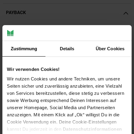
PAYBACK
Payback Punkte
Basis°Punkte:
81
Extra°Punkte:
0
Zustimmung
Details
Über Cookies
Produktbeschreibung
Wir verwenden Cookies!
Unkrautvlies ist eine biologische und umweltschonende
Wir nutzen Cookies und andere Techniken, um unsere
Methode zur Unkrautbekämpfung. Durch das Vlies kann auf
Seiten sicher und zuverlässig anzubieten, eine Vielzahl
eine chemische Behandlung von Unkraut völlig verzichtet
von Services bereitzustellen, diese stetig zu verbessern
werden!
sowie Werbung entsprechend Deinen Interessen auf
unserer Homepage, Social Media und Partnerseiten
Das Unkrautschutzvlies unterdrückt das Unkrautwachstum
anzuzeigen. Mit einem Klick auf „Ok“ willigst Du in die
durch Lichtentzug und nimmt ihm so seine Existenzgrundlage.
Das Vlies hält ihr Beet oder ihre Fläche frei von Unkraut und
Cookie Verwendung ein. Deine Cookie-Einstellungen
speichert die Feuchtigkeit um die Wurzeln der Pflanzen direkt
kannst Du jederzeit in den
Datenschutzinformationen