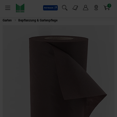
0
Payback
Markt-Angebote
Artikel
Menü
Suchfeld einblenden
Mein Konto
Markt finden
Warenkorb
Garten
Bepflanzung & Gartenpflege
Aquagart 203m² Gartenvlies Unkrautvl