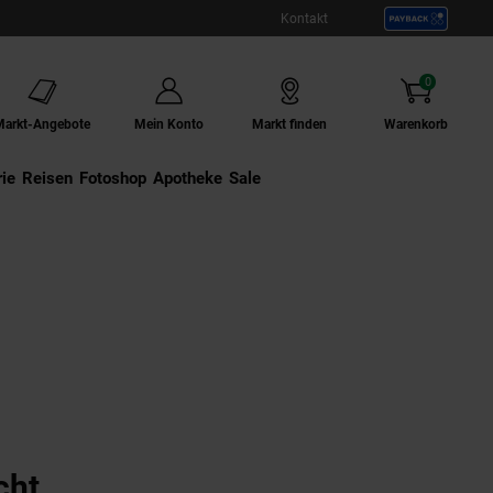
Kontakt
0
Artikel
Markt-Angebote
Mein Konto
Markt finden
Warenkorb
ie
Externer Link:
Reisen
Externer Link:
Fotoshop
Externer Link:
Apotheke
Sale
cht