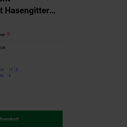
 Hasengitter
0cm 25mm x
age
 EUR
te:
17
te:
0
€ Sternchen Fußnote, Details am
 Warenkorb