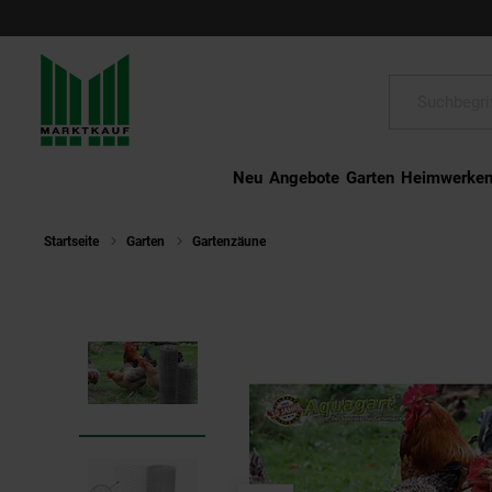
Schließen
Suche:
Neu
Angebote
Garten
Heimwerke
Startseite
Garten
Gartenzäune
Aquagart 20m Sechseckgeflecht