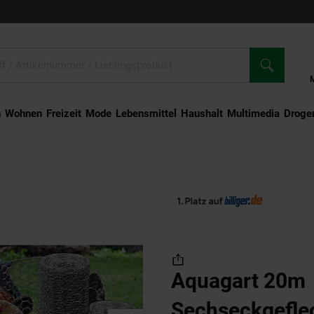
n
Wohnen
Freizeit
Mode
Lebensmittel
Haushalt
Multimedia
Droger
 Kaninchendraht Hasengitter Hasendraht 50cm 25mm x 25mm
Aquagart 20m
Sechseckgefle