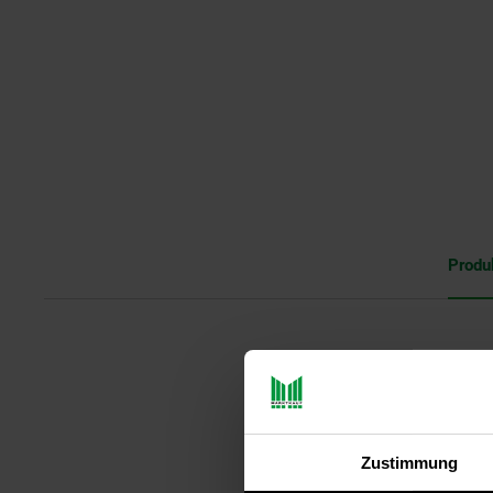
Produ
Hochwertiger Sechseck Geflecht 
Drahtgeflecht feinmaschig - ent
Wohlfühlraum für Tiere:
Zustimmung
Der Metallzaun für Meerschweinc