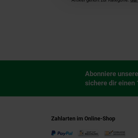
Artikel gehört zur Kategorie:
Gar
Fußzeile
Abonniere unsere
Newsletter Anmeldu
sichere dir einen
Zahlarten im Online-Shop