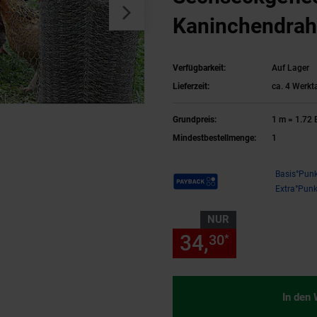
Kaninchendraht
Hasendraht 5
Verfügbarkeit:
Auf Lager
25mm
Lieferzeit:
ca. 4 Werkt
Grundpreis:
1 m = 1.72
Mindestbestellmenge:
1
Payback Punkte
Basis°Punk
Extra°Punk
NUR
34,
nur 34,
30
30
*
In den