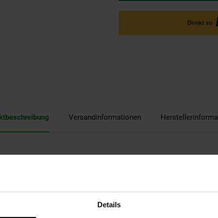
ktbeschreibung
Versandinformationen
Herstellerinforma
Geflügelzaun verzinkt von Aquagart - ein wahrer Allrounder für H
decken Sie die vielfältigen Einsatzmöglichkeiten:
Details
hen, Kaninchen & Co ist die ideale und noch dazu günstige Lösung