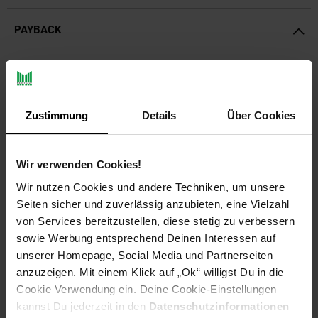
PAYBACK
Payback Punkte
Basis°Punkte:
94
Extra°Punkte:
0
Zustimmung
Details
Über Cookies
Produktbeschreibung
Wir verwenden Cookies!
Unkrautvlies ist eine biologische und umweltschonende
Wir nutzen Cookies und andere Techniken, um unsere
Methode zur Unkrautbekämpfung. Durch das Vlies kann auf
Seiten sicher und zuverlässig anzubieten, eine Vielzahl
eine chemische Behandlung von Unkraut völlig verzichtet
von Services bereitzustellen, diese stetig zu verbessern
werden!
sowie Werbung entsprechend Deinen Interessen auf
unserer Homepage, Social Media und Partnerseiten
Das Unkrautschutzvlies unterdrückt das Unkrautwachstum
anzuzeigen. Mit einem Klick auf „Ok“ willigst Du in die
durch Lichtentzug und nimmt ihm so seine Existenzgrundlage.
Das Vlies hält ihr Beet oder ihre Fläche frei von Unkraut und
Cookie Verwendung ein. Deine Cookie-Einstellungen
speichert die Feuchtigkeit um die Wurzeln der Pflanzen direkt
kannst Du jederzeit in den
Datenschutzinformationen