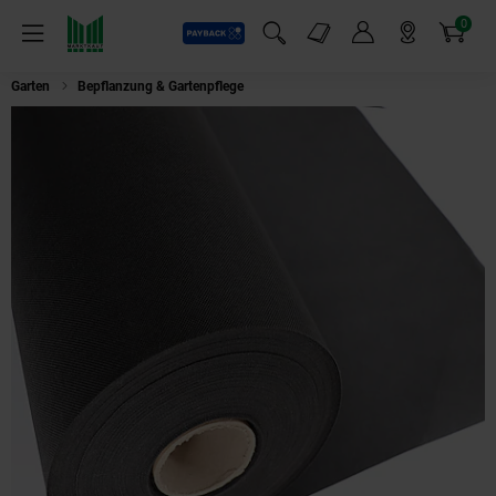
0
Payback
Markt-Angebote
Artikel
Menü
Suchfeld einblenden
Mein Konto
Markt finden
Warenkorb
Garten
Bepflanzung & Gartenpflege
Aquagart 224m² Gartenvlies Unkrautvl