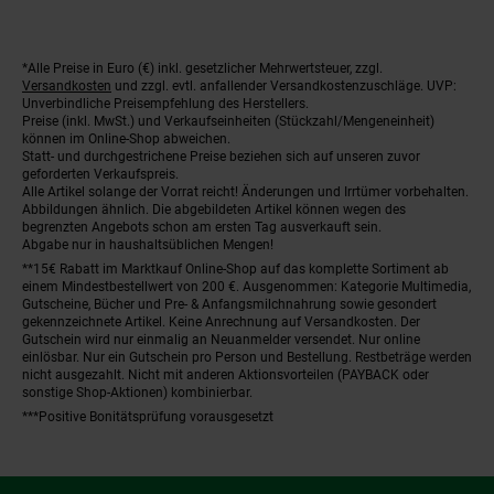
*Alle Preise in Euro (€) inkl. gesetzlicher Mehrwertsteuer, zzgl.
Fußnoten
Versandkosten
und zzgl. evtl. anfallender Versandkostenzuschläge. UVP:
Unverbindliche Preisempfehlung des Herstellers.
Preise (inkl. MwSt.) und Verkaufseinheiten (Stückzahl/Mengeneinheit)
können im Online-Shop abweichen.
Statt- und durchgestrichene Preise beziehen sich auf unseren zuvor
geforderten Verkaufspreis.
Alle Artikel solange der Vorrat reicht! Änderungen und Irrtümer vorbehalten.
Abbildungen ähnlich. Die abgebildeten Artikel können wegen des
begrenzten Angebots schon am ersten Tag ausverkauft sein.
Abgabe nur in haushaltsüblichen Mengen!
**15€ Rabatt im Marktkauf Online-Shop auf das komplette Sortiment ab
einem Mindestbestellwert von 200 €. Ausgenommen: Kategorie Multimedia,
Gutscheine, Bücher und Pre- & Anfangsmilchnahrung sowie gesondert
gekennzeichnete Artikel. Keine Anrechnung auf Versandkosten. Der
Gutschein wird nur einmalig an Neuanmelder versendet. Nur online
einlösbar. Nur ein Gutschein pro Person und Bestellung. Restbeträge werden
nicht ausgezahlt. Nicht mit anderen Aktionsvorteilen (PAYBACK oder
sonstige Shop-Aktionen) kombinierbar.
***Positive Bonitätsprüfung vorausgesetzt