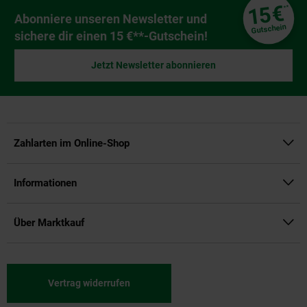
Fußzeile
€
15
**
Newsletter Anmeldung
Abonniere unseren Newsletter und
Gutschein
sichere dir einen 15 €**-Gutschein!
Jetzt Newsletter abonnieren
Zahlarten im Online-Shop
Informationen
Über Marktkauf
Vertrag widerrufen