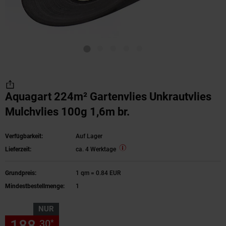
Aquagart 224m² Gartenvlies Unkrautvlies
Mulchvlies 100g 1,6m br.
Verfügbarkeit:
Auf Lager
Lieferzeit:
ca. 4 Werktage
Grundpreis:
1 qm = 0.84 EUR
Mindestbestellmenge:
1
NUR
188,
nur 188,
€ Sternchen Fu
30
30
*