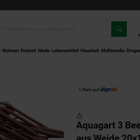
n
Wohnen
Freizeit
Mode
Lebensmittel
Haushalt
Multimedia
Droger
us Weide 20x100cm I Beetbegrenzung /Weidenzaun zur Beetumrandung Rasenkante
Aquagart 3 Be
aus Weide 20x