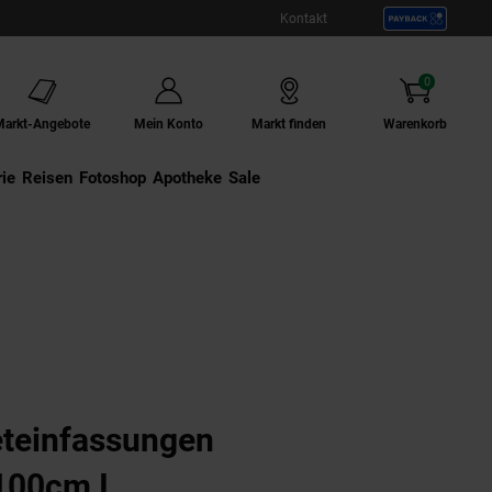
Kontakt
0
Artikel
Markt-Angebote
Mein Konto
Markt finden
Warenkorb
ie
Externer Link:
Reisen
Externer Link:
Fotoshop
Externer Link:
Apotheke
Sale
eteinfassungen
100cm I