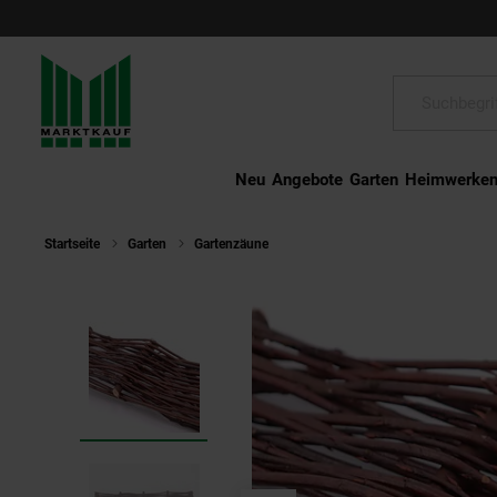
Schließen
Suche:
Neu
Angebote
Garten
Heimwerke
Startseite
Garten
Gartenzäune
Aquagart 3 Beeteinfassungen a