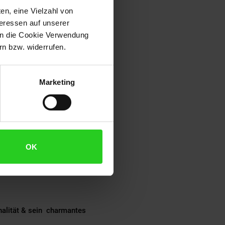
lle mit einem Gummihammer in
en, eine Vielzahl von
teressen auf unserer
 in die Cookie Verwendung
n bzw. widerrufen.
empfindlich gegenüber äußeren
Marketing
kt das richtige dabei - egal ob
OK
nur Ihren Garten, sondern auch
alität & sein charmantes