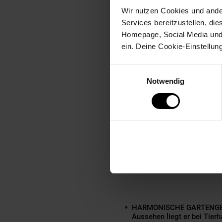
EINFACHE MONTAGE - Die e
Wir nutzen Cookies und ander
den Boden geschlagen & sch
Services bereitzustellen, di
Homepage, Social Media und P
ein. Deine Cookie-Einstellun
LANGLEBIG - Das Haselnus
Einflüssen. Die angespitzt
Einwilligungsauswahl
Notwendig
VIELSEITIG - Durch die gro
als Sichtschutz oder Abtre
UMWELTFREUNDLICH - Wenn S
die Umwelt, da er ein rein
HARMONISCHE GARTENGESTAL
Aussehen liegt er bei Tierh