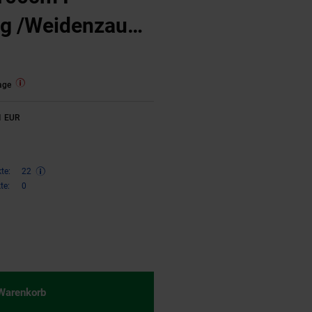
g /Weidenzaun
dung
age
.1 EUR
te:
22
te:
0
€ Sternchen Fußnote, Details am
 Warenkorb