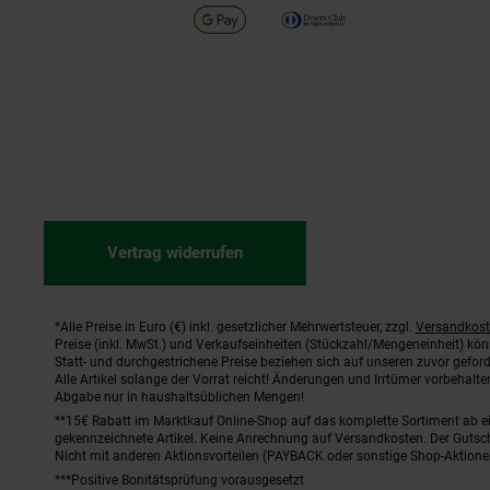
Vertrag widerrufen
*Alle Preise in Euro (€) inkl. gesetzlicher Mehrwertsteuer, zzgl.
Versandkos
Fußnoten
Preise (inkl. MwSt.) und Verkaufseinheiten (Stückzahl/Mengeneinheit) kö
Statt- und durchgestrichene Preise beziehen sich auf unseren zuvor geford
Alle Artikel solange der Vorrat reicht! Änderungen und Irrtümer vorbehal
Abgabe nur in haushaltsüblichen Mengen!
**15€ Rabatt im Marktkauf Online-Shop auf das komplette Sortiment ab 
gekennzeichnete Artikel. Keine Anrechnung auf Versandkosten. Der Gutsch
Nicht mit anderen Aktionsvorteilen (PAYBACK oder sonstige Shop-Aktione
***Positive Bonitätsprüfung vorausgesetzt