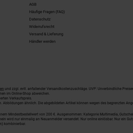
AGB
Häufige Fragen (FAQ)
Datenschutz
Widerrufsrecht
Versand & Lieferung
Händler werden
ten
und zzgl. evtl. anfallender Versandkostenzuschläge. UVP: Unverbindliche Preise
nnen im Online-Shop abweichen.
erten Verkaufspreis.
ten. Abbildungen ähnlich. Die abgebildeten Artikel können wegen des begrenzten An
einem Mindestbestellwert von 200 €. Ausgenommen: Kategorie Multimedia, Gutsche
ein wird nur einmalig an Neuanmelder versendet. Nur online einlösbar. Nur ein Gut
n) kombinierbar.