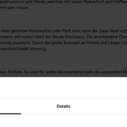
selnussholz und Weide, welches mit seiner Robustheit und Haltbark
ind sehr robust.
ein gelernter Handwerker oder Profi sein, denn der Zaun lässt sich
ern und schon steht der Weide-Steckzaun. Da verschiedene Elem
eliebig erweitern. Durch die große Auswahl an Höhen und Längen k
samtbild bleibt stimmig.
nen Größen. So sind für jedes Heimwerkerprojekt die passenden M
ck oder in Sets.
v hochwertige Produkte rund um Garten- und Teichzubehör an. Unsere
Details
t erhalten Sie stets die beste Produktverarbeitung. Das ist unser A