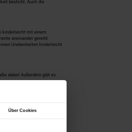
eit besticht. Auch die
 kinderleicht mit einem
ente aneinander gereiht
önnen Unebenheiten kinderleicht
aße dabei! Außerdem gibt es
 Artikel werden nach definierten
Über Cookies
quagart Leistungsversprechen!