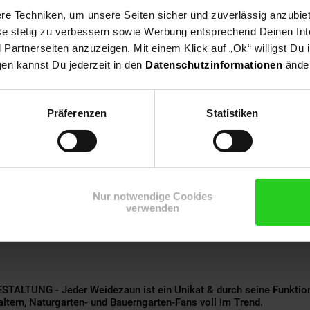
inzelnen Elemente werden ganz einfach an der gewünschten Ste
e Techniken, um unsere Seiten sicher und zuverlässig anzubiet
on ist der Garten optisch aufgewertet und strukturiert!
ese stetig zu verbessern sowie Werbung entsprechend Deinen In
artnerseiten anzuzeigen. Mit einem Klick auf „Ok“ willigst Du
gen kannst Du jederzeit in den
Datenschutzinformationen
änder
sholz macht den Weide-Steckzaun durch hohen Gerbstoffgehalt un
en Einschlagpfosten sind sehr robust.
Präferenzen
Statistiken
ße Auswahl an Zaunhöhen & -längen ist gewiss für jedes Gartenproje
nnung verschiedener Gartenbereiche!
Nur notwendige Cookies
verwenden
ie den Steckzaun verwenden, schützen & strukturieren Sie nicht 
es Naturprodukt aus schnell nachwachsenden Rohstoffen ist.
TUNG - Jeder Weidezaun ist ein Unikat & durch seine Funktion
altern, Naturgarten- und Bauerngarten-Fans voll im Trend.