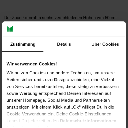
Der Zaun kommt in sechs verschiedenen Höhen von 50cm-
120cm und ist 5m lang mit einem Staketenabstand von 4-6cm.
So ist für jedes Heimwerkerprojekt die passende Höhe dabei!
Durch die unterschiedlichen Staketen ist jeder Staketenzaun
ein Unikat & durch sein charmantes Aussehen liegt er bei
Zustimmung
Details
Über Cookies
Tierhaltern, Naturgarten- und Bauerngarten-Fans voll im Trend.
Wir verwenden Cookies!
Aquagart bietet Ihnen qualitativ hochwertige Produkte rund um
Wir nutzen Cookies und andere Techniken, um unsere
Garten- und Teichzubehör an. Unsere Artikel werden nach
Seiten sicher und zuverlässig anzubieten, eine Vielzahl
definierten Vorgaben für Sie gefertigt. Somit erhalten Sie stets
von Services bereitzustellen, diese stetig zu verbessern
die beste Produktverarbeitung. Das ist unser Aquagart
sowie Werbung entsprechend Deinen Interessen auf
Leistungsversprechen!
unserer Homepage, Social Media und Partnerseiten
anzuzeigen. Mit einem Klick auf „Ok“ willigst Du in die
Cookie Verwendung ein. Deine Cookie-Einstellungen
EINFACHE MONTAGE - Der Zaun wird als Rolle geliefert
kannst Du jederzeit in den
Datenschutzinformationen
und lässt sich kinderleicht mit Schrauben oder
ändern bzw. widerrufen.