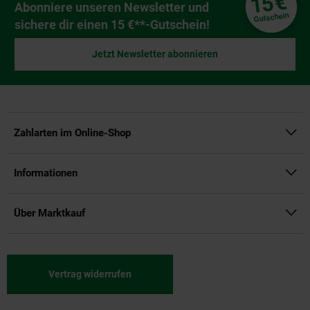
€
15
Newsletter Anmeldung
Abonniere unseren Newsletter und
Gutschein
sichere dir einen 15 €**-Gutschein!
Jetzt Newsletter abonnieren
Zahlarten im Online-Shop
Informationen
Über Marktkauf
Vertrag widerrufen