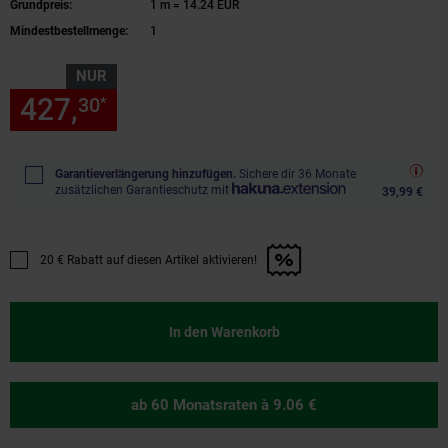
Grundpreis:
1 m = 14.24 EUR
Mindestbestellmenge:
1
NUR
427,
nur 427,
€ Sternchen Fu
30
30
*
Garantieverlängerung hinzufügen.
Sichere dir 36 Monate
zusätzlichen Garantieschutz mit
39,99 €
20 € Rabatt auf diesen Artikel aktivieren!
Promotion "20 € Rabatt auf diesen Artikel aktivieren!" anwenden
In den Warenkorb
ab 60 Monatsraten
à 9.06 €