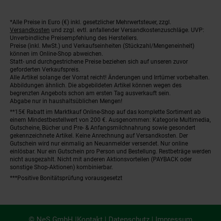
*Alle Preise in Euro (€) inkl. gesetzlicher Mehrwertsteuer, zzgl.
Fußnoten
Versandkosten
und zzgl. evtl. anfallender Versandkostenzuschläge. UVP:
Unverbindliche Preisempfehlung des Herstellers.
Preise (inkl. MwSt.) und Verkaufseinheiten (Stückzahl/Mengeneinheit)
können im Online-Shop abweichen.
Statt- und durchgestrichene Preise beziehen sich auf unseren zuvor
geforderten Verkaufspreis.
Alle Artikel solange der Vorrat reicht! Änderungen und Irrtümer vorbehalten.
Abbildungen ähnlich. Die abgebildeten Artikel können wegen des
begrenzten Angebots schon am ersten Tag ausverkauft sein.
Abgabe nur in haushaltsüblichen Mengen!
**15€ Rabatt im Marktkauf Online-Shop auf das komplette Sortiment ab
einem Mindestbestellwert von 200 €. Ausgenommen: Kategorie Multimedia,
Gutscheine, Bücher und Pre- & Anfangsmilchnahrung sowie gesondert
gekennzeichnete Artikel. Keine Anrechnung auf Versandkosten. Der
Gutschein wird nur einmalig an Neuanmelder versendet. Nur online
einlösbar. Nur ein Gutschein pro Person und Bestellung. Restbeträge werden
nicht ausgezahlt. Nicht mit anderen Aktionsvorteilen (PAYBACK oder
sonstige Shop-Aktionen) kombinierbar.
***Positive Bonitätsprüfung vorausgesetzt
© NeS GmbH |
Kontakt
|
Datenschutz
|
Impressum