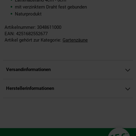
Lattenabstand 4cm - 6cm
mit verzinktem Draht fest gebunden
Naturprodukt
Artikelnummer: 3048611000
EAN: 4251682552677
Artikel gehört zur Kategorie:
Gartenzäune
Versandinformationen
Herstellerinformationen
Fußzeile
**