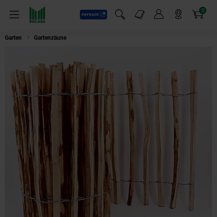
0
Payback
Markt-Angebote
Artikel
Menü
Suchfeld einblenden
Mein Konto
Markt finden
Warenkorb
Garten
Gartenzäune
Aquagart 30m Staketenzaun 100cm hoch Lattenabs