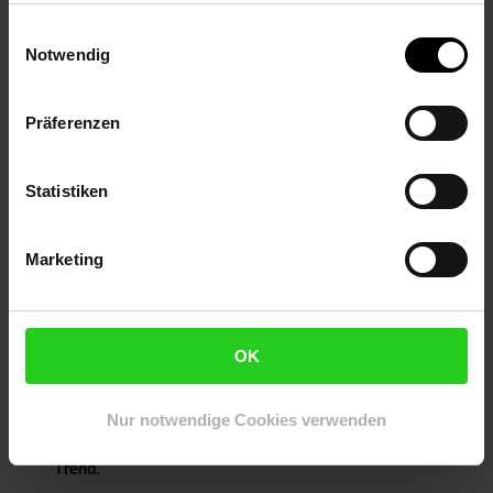
Metallkrampen an Zaunpfosten befestigen. Durch die
Drahtverbindung passt er sich jedem Gelände an.
Einwilligungsauswahl
Notwendig
LANGLEBIG - Das Haselnussholz macht die Staketen
durch hohen Gerbstoffgehalt unempfindlich gegenüber
äußeren Einflüssen. Die doppelte Drahtumspannung
Präferenzen
besteht aus widerstandsfähigem Metalldraht.
VIELSEITIG - Durch die große Auswahl an Zaunhöhen ist
Statistiken
gewiss für jedes Gartenprojekt das richtige dabei - egal
ob als Sichtschutz, Abtrennung, Sicherung für den Teich
& als Tierzaun!
Marketing
UMWELTFREUNDLICH - Wenn Sie den Staketenzaun
verwenden, schützen Sie nicht nur Ihren Garten, sondern
auch die Umwelt, da er aus größtenteils nachwachsenden
Rohstoffen besteht.
OK
HARMONISCHE GARTENGESTALTUNG - Durch die
unterschiedlichen Staketen ist jeder Staketenzaun ein
Nur notwendige Cookies verwenden
Unikat & durch sein charmantes Aussehen liegt er bei
Tierhaltern, Naturgarten- und Bauerngarten-Fans voll im
Trend.