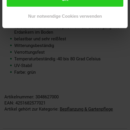
Breite: 2m
Gewebegewicht: 150g/m²
besonders engmaschig
Nur notwendige Cookies verwenden
Material: HDPE Gewebe
verstärkter Rand mit Knopflöchern zur Befestigung mit
Erdankern im Boden
belastbar und sehr reißfest
Witterungsbeständig
Verrottungsfest
Temperaturbeständig -40 bis 80 Grad Celsius
UV-Stabil
Farbe: grün
Artikelnummer: 3048627000
EAN: 4251682577021
Artikel gehört zur Kategorie:
Bepflanzung & Gartenpflege