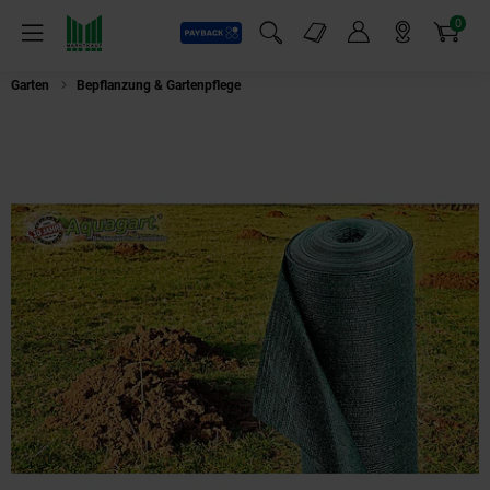
0
Payback
Markt-Angebote
Artikel
Menü
Suchfeld einblenden
Mein Konto
Markt finden
Warenkorb
Garten
Bepflanzung & Gartenpflege
Aquagart 400m² Maulwurfnetz Maulwu