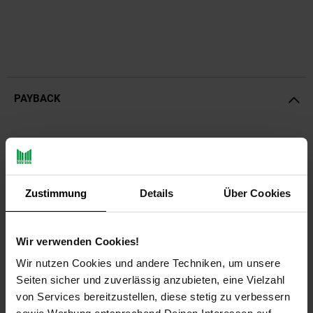
PAYBACK
Payback Punkte
Basis°Punkte:
379
Extra°Punkte:
0
Zustimmung
Details
Über Cookies
Produktbeschreibung
Wir verwenden Cookies!
Bei dem Maulwurfnetz handelt es sich um ein besonders
Wir nutzen Cookies und andere Techniken, um unsere
robustes, engmaschiges HDPE Gewebe. Es verhindert
wirkungsvoll und dauerhaft ein durchgraben ihrer Rasenflächen
Seiten sicher und zuverlässig anzubieten, eine Vielzahl
durch Maulwürfe.
von Services bereitzustellen, diese stetig zu verbessern