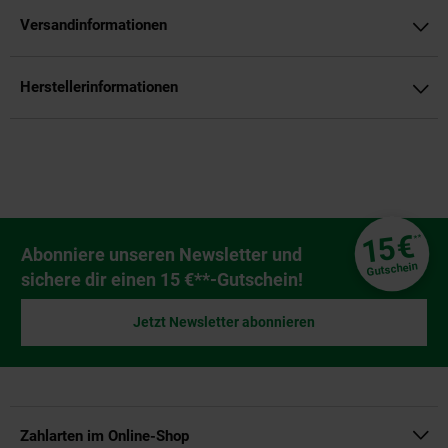
Versandinformationen
Herstellerinformationen
Fußzeile
€
15
**
Newsletter Anmeldung
Abonniere unseren Newsletter und
Gutschein
sichere dir einen 15 €**-Gutschein!
Jetzt Newsletter abonnieren
Zahlarten im Online-Shop