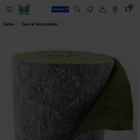
0
Payback
Markt-Angebote
Artikel
Menü
Suchfeld einblenden
Mein Konto
Markt finden
Warenkorb
Garten
Teich & Teichzubehör
Aquagart 45m x 0,75m Ufermatte grün Bösch