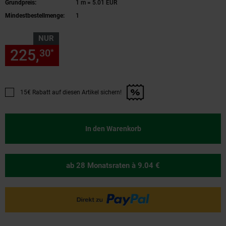
Grundpreis:
1 m = 5.01 EUR
Mindestbestellmenge:
1
NUR
225,
nur 225,
€ Sternchen Fu
30
30
*
15€ Rabatt auf diesen Artikel sichern!
Promotion "15€ Rabatt auf diesen Artikel sichern!" anwenden
In den Warenkorb
ab 28 Monatsraten
à 9.04 €