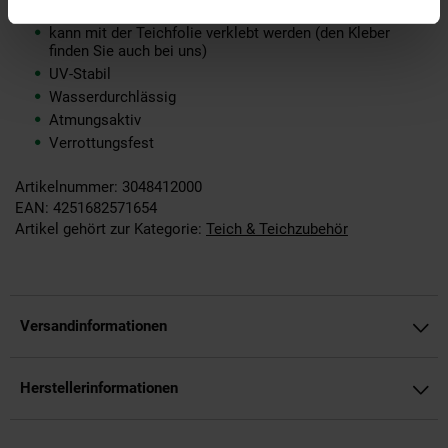
bequem und einfach zu verlegen
kann mit der Teichfolie verklebt werden (den Kleber
finden Sie auch bei uns)
UV-Stabil
Wasserdurchlässig
Atmungsaktiv
Verrottungsfest
Artikelnummer: 3048412000
EAN: 4251682571654
Artikel gehört zur Kategorie:
Teich & Teichzubehör
Versandinformationen
Herstellerinformationen