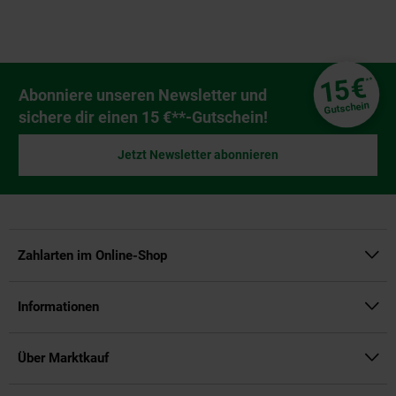
Fußzeile
€
15
**
Newsletter Anmeldung
Abonniere unseren Newsletter und
Gutschein
sichere dir einen 15 €**-Gutschein!
Jetzt Newsletter abonnieren
Zahlarten im Online-Shop
Informationen
Über Marktkauf