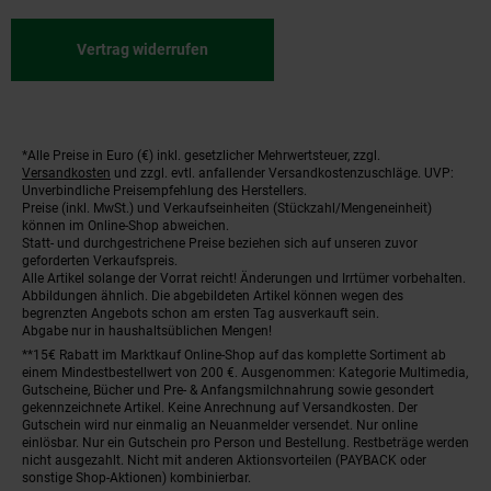
Vertrag widerrufen
*Alle Preise in Euro (€) inkl. gesetzlicher Mehrwertsteuer, zzgl.
Fußnoten
Versandkosten
und zzgl. evtl. anfallender Versandkostenzuschläge. UVP:
Unverbindliche Preisempfehlung des Herstellers.
Preise (inkl. MwSt.) und Verkaufseinheiten (Stückzahl/Mengeneinheit)
können im Online-Shop abweichen.
Statt- und durchgestrichene Preise beziehen sich auf unseren zuvor
geforderten Verkaufspreis.
Alle Artikel solange der Vorrat reicht! Änderungen und Irrtümer vorbehalten.
Abbildungen ähnlich. Die abgebildeten Artikel können wegen des
begrenzten Angebots schon am ersten Tag ausverkauft sein.
Abgabe nur in haushaltsüblichen Mengen!
**15€ Rabatt im Marktkauf Online-Shop auf das komplette Sortiment ab
einem Mindestbestellwert von 200 €. Ausgenommen: Kategorie Multimedia,
Gutscheine, Bücher und Pre- & Anfangsmilchnahrung sowie gesondert
gekennzeichnete Artikel. Keine Anrechnung auf Versandkosten. Der
Gutschein wird nur einmalig an Neuanmelder versendet. Nur online
einlösbar. Nur ein Gutschein pro Person und Bestellung. Restbeträge werden
nicht ausgezahlt. Nicht mit anderen Aktionsvorteilen (PAYBACK oder
sonstige Shop-Aktionen) kombinierbar.