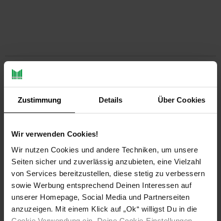
PAYBACK
Zustimmung
Details
Über Cookies
Payback Punkte
Basis°Punkte:
112
Extra°Punkte:
0
Wir verwenden Cookies!
Wir nutzen Cookies und andere Techniken, um unsere
Produktbeschreibung
Seiten sicher und zuverlässig anzubieten, eine Vielzahl
von Services bereitzustellen, diese stetig zu verbessern
Die Ufermatte bietet Pflanzen den nötigen Halten, an Stellen
sowie Werbung entsprechend Deinen Interessen auf
im Teich an denen sich kein Substrat hält und schützt ihre
unserer Homepage, Social Media und Partnerseiten
Teichfolie vor Sonneneinstrahlung. Unschöne, kahle
anzuzeigen. Mit einem Klick auf „Ok“ willigst Du in die
Folienränder gehören damit der Vergangenheit an.
Cookie Verwendung ein. Deine Cookie-Einstellungen