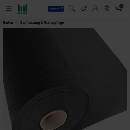
0
Payback
Markt-Angebote
Artikel
Menü
Suchfeld einblenden
Mein Konto
Markt finden
Warenkorb
Garten
Bepflanzung & Gartenpflege
Aquagart 45m² Gartenvlies Unkrautvli