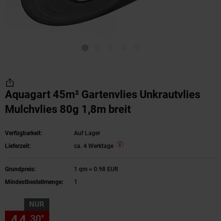
Aquagart 45m² Gartenvlies Unkrautvlies
Mulchvlies 80g 1,8m breit
Verfügbarkeit:
Auf Lager
Lieferzeit:
ca. 4 Werktage
Grundpreis:
1 qm = 0.98 EUR
Mindestbestellmenge:
1
NUR
44,
nur 44,
€ Sternchen Fußn
30
30
*