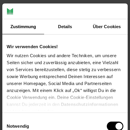
Produktbeschreibung
Zustimmung
Details
Über Cookies
Unkrautvlies ist eine biologische und umweltschonende
Methode zur Unkrautbekämpfung. Durch das Vlies kann auf
eine chemische Behandlung von Unkraut völlig verzichtet
Wir verwenden Cookies!
werden!
Wir nutzen Cookies und andere Techniken, um unsere
Seiten sicher und zuverlässig anzubieten, eine Vielzahl
Das Unkrautschutzvlies unterdrückt das Unkrautwachstum
von Services bereitzustellen, diese stetig zu verbessern
durch Lichtentzug und nimmt ihm so seine Existenzgrundlage.
Das Vlies hält ihr Beet oder ihre Fläche frei von Unkraut und
sowie Werbung entsprechend Deinen Interessen auf
speichert die Feuchtigkeit um die Wurzeln der Pflanzen direkt
unserer Homepage, Social Media und Partnerseiten
mit Wasser zu versorgen.
anzuzeigen. Mit einem Klick auf „Ok“ willigst Du in die
Cookie Verwendung ein. Deine Cookie-Einstellungen
Das Mulchvlies sollte mit einer Überlappung von 10-15cm
kannst Du jederzeit in den
Datenschutzinformationen
Bahnweise verlegt werden. Sie können das Unkrautvlies mit
ändern bzw. widerrufen.
einer gewöhnlichen Schere präzise zuschneiden. Das Vlies ist
mit Rindenmulch, Steinen, Kies oder dergleichen abzudecken.
Einwilligungsauswahl
Weitere
Notwendig