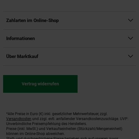
Zahlarten im Online-Shop
Informationen
Über Marktkauf
Vertrag widerrufen
*Alle Preise in Euro (€) inkl. gesetzlicher Mehrwertsteuer, zzgl.
Fußnoten
Versandkosten
und zzgl. evtl. anfallender Versandkostenzuschläge. UVP:
Unverbindliche Preisempfehlung des Herstellers.
Preise (inkl. MwSt.) und Verkaufseinheiten (Stückzahl/Mengeneinheit)
können im Online-Shop abweichen.
Statt- und durchgestrichene Preise beziehen sich auf unseren zuvor