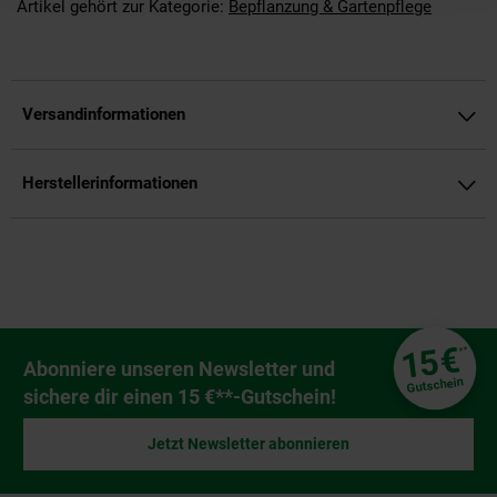
Artikel gehört zur Kategorie:
Bepflanzung & Gartenpflege
Versandinformationen
Herstellerinformationen
Fußzeile
€
15
**
Newsletter Anmeldung
Abonniere unseren Newsletter und
Gutschein
sichere dir einen 15 €**-Gutschein!
Jetzt Newsletter abonnieren