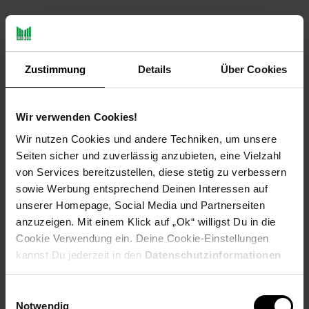
Payback Punkte
Basis°Punkte:
30
Extra°Punkte:
0
Zustimmung
Details
Über Cookies
Produktbeschreibung
Wir verwenden Cookies!
Diese Gitterfolie ist besonders stabil und reißfest. Durch die
Wir nutzen Cookies und andere Techniken, um unsere
transparente Folie, die durch ein grünes Gittergewebe verstärkt
Seiten sicher und zuverlässig anzubieten, eine Vielzahl
wird, erhalten Ihre Pflanzen mehr Licht, wodurch das
von Services bereitzustellen, diese stetig zu verbessern
Wachstum gesteigert wird. Durch die Gewächshausfolie sind
sowie Werbung entsprechend Deinen Interessen auf
die Pflanzen vor Wind und Wetter geschützt.
unserer Homepage, Social Media und Partnerseiten
Verwendung findet diese Folie von allem im Gartenbereich, bei
anzuzeigen. Mit einem Klick auf „Ok“ willigst Du in die
Gewächshäusern, Folientunneln, bei Frühbeeten, als
Cookie Verwendung ein. Deine Cookie-Einstellungen
Abdeckung von Gartenmöbeln, Sandkästen oder
kannst Du jederzeit in den
Datenschutzinformationen
Brennholzstapeln.
ändern bzw. widerrufen.
Sie erhalten Ihre Folie in den ausgewählten Abmaßen. Um Sie
Einwilligungsauswahl
zu Hause individuell zu zuschneiden genügt eine ganz normale
Notwendig