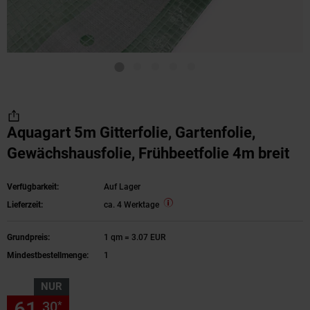
Aquagart 5m Gitterfolie, Gartenfolie,
Gewächshausfolie, Frühbeetfolie 4m breit
Verfügbarkeit:
Auf Lager
Lieferzeit:
ca. 4 Werktage
Grundpreis:
1 qm = 3.07 EUR
Mindestbestellmenge:
1
NUR
61,
nur 61,
€ Sternchen Fußn
30
30
*