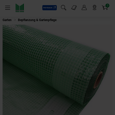
0
Payback
Markt-Angebote
Artikel
Menü
Suchfeld einblenden
Mein Konto
Markt finden
Warenkorb
Garten
Bepflanzung & Gartenpflege
Aquagart 5m Gitterfolie, Gartenfolie,