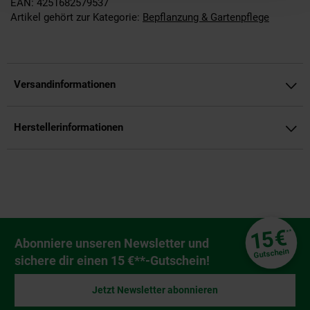
EAN: 4251682579537
Artikel gehört zur Kategorie:
Bepflanzung & Gartenpflege
Versandinformationen
Herstellerinformationen
Fußzeile
€
15
**
Newsletter Anmeldung
Abonniere unseren Newsletter und
Gutschein
sichere dir einen 15 €**-Gutschein!
Jetzt Newsletter abonnieren