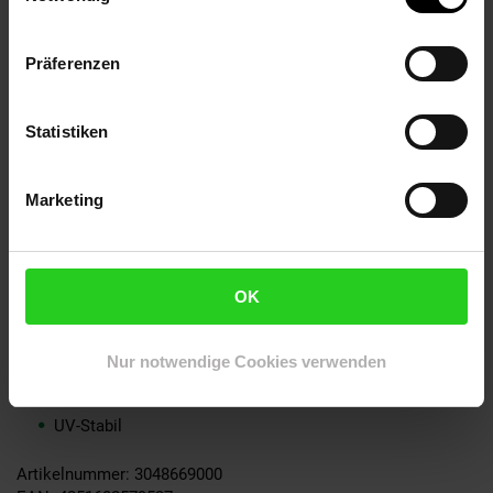
Schere.
Präferenzen
Eigenschaften:
Statistiken
Flächengewicht: 250g/m²
Marketing
Rollenbreite: 4,0m
Farbe: grün/transparent
beidseitig verstärkter Nagelrand zur Befestigung
OK
Material: Polyethylenfolie (PE)
sehr widerstandsfähig
Reißfestigkeit: 760N pro 5cm
Nur notwendige Cookies verwenden
Frost- und Hagelbeständig
Wasserdicht und Abwaschbar
UV-Stabil
Artikelnummer: 3048669000