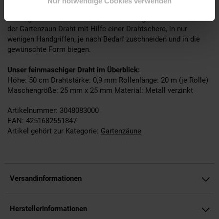
Nur notwendige Cookies verwenden
Der Garten Drahtzaun ist verzinkt, farb- und formstabil und
benötigt weder Vor- noch Nachbehandlung. Zudem lässt sich
der Gartenzaun Draht mit Hilfe einer Drahtschere, in nur
wenigen Handgriffen, je nach Bedarf zuschneiden und in die
gewünschte Form biegen.
Unser feinmaschiger Draht im Überblick:
Höhe: 50 cm Drahtstärke: 0,9 mm Rollenlänge: 20 m (je Rolle)
Maschengröße: 25 mm x 25 mm Material: Metall verzinkt
Artikelnummer: 3048083000
EAN: 4251682551847
Artikel gehört zur Kategorie:
Gartenzäune
Versandinformationen
Herstellerinformationen