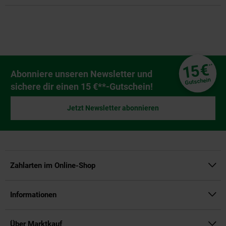
Fußzeile
€
15
**
Newsletter Anmeldung
Abonniere unseren Newsletter und
Gutschein
sichere dir einen 15 €**-Gutschein!
Jetzt Newsletter abonnieren
Zahlarten im Online-Shop
Informationen
Über Marktkauf