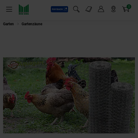
0
Payback
Markt-Angebote
Artikel
Menü
Suchfeld einblenden
Mein Konto
Markt finden
Warenkorb
Garten
Gartenzäune
Aquagart 60m Sechseckgeflecht Kaninchendraht H