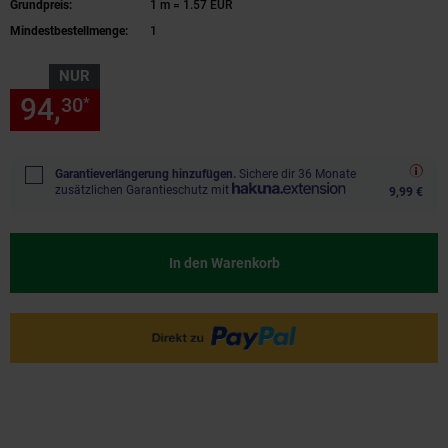
Grundpreis:
1 m = 1.57 EUR
Mindestbestellmenge:
1
NUR
94,
nur 94,
€ Sternchen Fußn
30
30
*
Garantieverlängerung hinzufügen.
Sichere dir 36 Monate
zusätzlichen Garantieschutz mit
9,99 €
In den Warenkorb