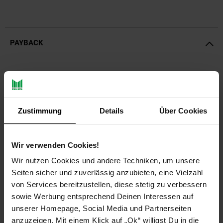
PAYBACK
Payback Punkte
Basis°Punkte:
47
Extra°Punkte:
0
Zustimmung
Details
Über Cookies
Produktbeschreibung
Wir verwenden Cookies!
Hochwertiger Sechseck Geflecht Geflügelzaun verzinkt von
Wir nutzen Cookies und andere Techniken, um unsere
Aquagart - ein wahrer Allrounder für Haus und Garten
Seiten sicher und zuverlässig anzubieten, eine Vielzahl
Drahtgeflecht feinmaschig - entdecken Sie die vielfältigen
von Services bereitzustellen, diese stetig zu verbessern
Einsatzmöglichkeiten:
sowie Werbung entsprechend Deinen Interessen auf
unserer Homepage, Social Media und Partnerseiten
Wohlfühlraum für Tiere:
anzuzeigen. Mit einem Klick auf „Ok“ willigst Du in die