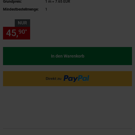
Grundpreis:
1 m = 7.65 EUR
Mindestbestellmenge:
1
NUR
45,
nur 45,
€ Sternchen Fußn
90
90
*
In den Warenkorb