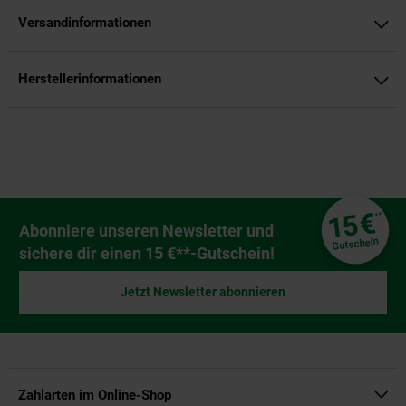
Versandinformationen
Herstellerinformationen
Fußzeile
€
15
**
Newsletter Anmeldung
Abonniere unseren Newsletter und
Gutschein
sichere dir einen 15 €**-Gutschein!
Jetzt Newsletter abonnieren
Zahlarten im Online-Shop