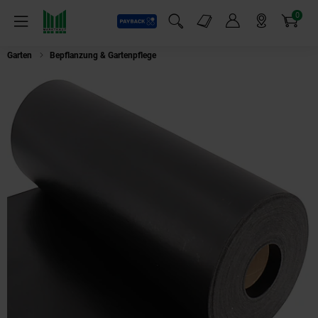
0
Payback
Markt-Angebote
Artikel
Menü
Suchfeld einblenden
Mein Konto
Markt finden
Warenkorb
Garten
Bepflanzung & Gartenpflege
Aquagart 6m x 0,67m Wurzelsperre 42