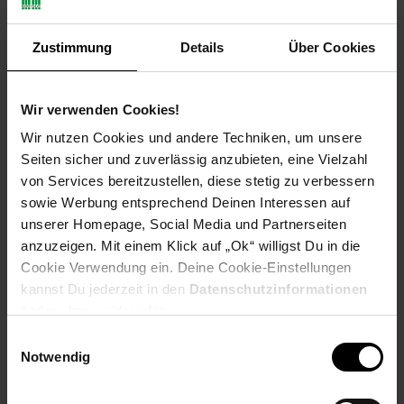
diese Sperre die professionelle Lösung für anspruchsvolle
Garten- und Landschaftsbauprojekte.
Zustimmung
Details
Über Cookies
Ihre Vorteile
25 Jahre Garantie auf Wurzelresistenz
(bei
Wir verwenden Cookies!
fachgerechtem Einbau)
Extrem widerstandsfähig gegen starke Wurzel- und
Wir nutzen Cookies und andere Techniken, um unsere
Rhizombildung
Seiten sicher und zuverlässig anzubieten, eine Vielzahl
Sehr hohe Durchdrück- und Zugfestigkeit
von Services bereitzustellen, diese stetig zu verbessern
Dauerhaft verrottungsfest
sowie Werbung entsprechend Deinen Interessen auf
Profi-Qualität für langfristige Sicherheit
unserer Homepage, Social Media und Partnerseiten
anzuzeigen. Mit einem Klick auf „Ok“ willigst Du in die
Technische Daten
Cookie Verwendung ein. Deine Cookie-Einstellungen
Material:
100 % Polypropylen
kannst Du jederzeit in den
Datenschutzinformationen
Flächengewicht:
420 g/m²
ändern bzw. widerrufen.
Dicke bei 2 kPa:
0,75 mm
Einwilligungsauswahl
Stempeldurchdrückkraft:
4245 N
Notwendig
Höchstzugkraft Länge:
28,0 kN/m
Höchstzugkraft Breite:
31,5 kN/m