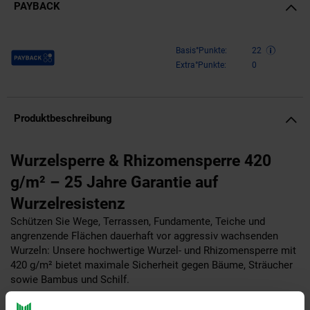
PAYBACK
Payback Punkte
Basis°Punkte:
22
Extra°Punkte:
0
Produktbeschreibung
Wurzelsperre & Rhizomensperre 420
g/m² – 25 Jahre Garantie auf
Wurzelresistenz
Schützen Sie Wege, Terrassen, Fundamente, Teiche und
angrenzende Flächen dauerhaft vor aggressiv wachsenden
Wurzeln: Unsere hochwertige Wurzel- und Rhizomensperre mit
420 g/m² bietet maximale Sicherheit gegen Bäume, Sträucher
sowie Bambus und Schilf.
Dank der extrem hohen Materialstärke und Durchdrückkraft ist