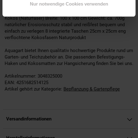
Nur notwendige Cookies verwenden
Eigenschaften der Kokos-Böschungstaschen
Material: 100%
Kokos (Naturfaser) Breite: 100 x 100 cm Gewicht: ca. 700g
natürlicher Erosionsschutz stabil und reißfest bequem und
einfach zu verlegen 8 integrierte Taschen 25cm x 25cm eng
verflochtene Kokosfasern Naturprodukt
Aquagart bietet Ihnen qualitativ hochwertige Produkte rund um
Garten- und Teichzubehör an. Die passenden Befestigungs-
Haken und Kokosmatten zur Hangsicherung finden Sie bei uns.
Artikelnummer: 3048325000
EAN: 4251682514125
Artikel gehört zur Kategorie:
Bepflanzung & Gartenpflege
Versandinformationen