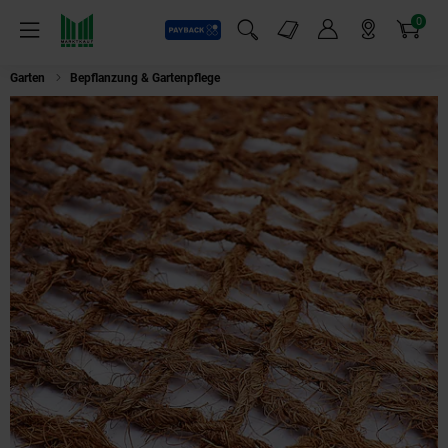
0
Payback
Markt-Angebote
Artikel
Menü
Suchfeld einblenden
Mein Konto
Markt finden
Warenkorb
Garten
Bepflanzung & Gartenpflege
Aquagart 7 Pflanztaschen Kokosgewe