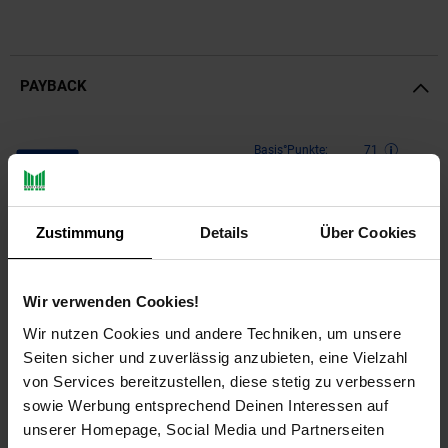
PAYBACK
Payback Punkte
Basis°Punkte:
71
Extra°Punkte:
0
Zustimmung
Details
Über Cookies
Produktbeschreibung
Wir verwenden Cookies!
Vielseitige Teich Kokosmatte mit Pflanz-Taschen von
Aquagart – die perfekte Alternative für Gartenteich und
Wir nutzen Cookies und andere Techniken, um unsere
Pflanzenschutz
Seiten sicher und zuverlässig anzubieten, eine Vielzahl
von Services bereitzustellen, diese stetig zu verbessern
Ob als Abdeckung für die Gartenteichfolie oder
sowie Werbung entsprechend Deinen Interessen auf
Erosionsschutz für Hänge und Böschungen, als Stütze für
unserer Homepage, Social Media und Partnerseiten
Pflanzen oder Pflanztasche für Wasserpflanzen, unsere Kokos-