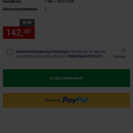
Grundpreis:
1 Stk. = 20.33 EUR
Mindestbestellmenge:
1
NUR
142,
nur 142,
€ Sternchen Fu
30
30
*
Garantieverlängerung hinzufügen.
Sichere dir 36 Monate
zusätzlichen Garantieschutz mit
14,99 €
In den Warenkorb