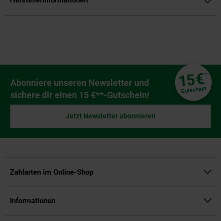
Herstellerinformationen
Fußzeile
€
15
**
Newsletter Anmeldung
Abonniere unseren Newsletter und
Gutschein
sichere dir einen 15 €**-Gutschein!
Jetzt Newsletter abonnieren
Zahlarten im Online-Shop
Informationen