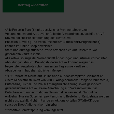
Vertrag widerrufen
*Alle Preise in Euro (€) inkl. gesetzlicher Mehrwertsteuer, zzgl.
Fußnoten
Versandkosten
und zzgl. evtl. anfallender Versandkostenzuschläge. UVP:
Unverbindliche Preisempfehlung des Herstellers.
Preise (inkl. MwSt.) und Verkaufseinheiten (Stückzahl/Mengeneinheit)
können im Online-Shop abweichen.
Statt- und durchgestrichene Preise beziehen sich auf unseren zuvor
geforderten Verkaufspreis.
Alle Artikel solange der Vorrat reicht! Änderungen und Irrtümer vorbehalten.
Abbildungen ähnlich. Die abgebildeten Artikel können wegen des
begrenzten Angebots schon am ersten Tag ausverkauft sein.
Abgabe nur in haushaltsüblichen Mengen!
**15€ Rabatt im Marktkauf Online-Shop auf das komplette Sortiment ab
einem Mindestbestellwert von 200 €. Ausgenommen: Kategorie Multimedia,
Gutscheine, Bücher und Pre- & Anfangsmilchnahrung sowie gesondert
gekennzeichnete Artikel. Keine Anrechnung auf Versandkosten. Der
Gutschein wird nur einmalig an Neuanmelder versendet. Nur online
einlösbar. Nur ein Gutschein pro Person und Bestellung. Restbeträge werden
nicht ausgezahlt. Nicht mit anderen Aktionsvorteilen (PAYBACK oder
sonstige Shop-Aktionen) kombinierbar.
***Positive Bonitätsprüfung vorausgesetzt