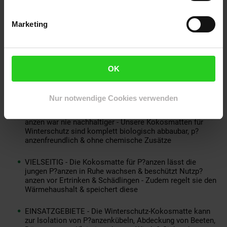
um die zu schützenden Pflanzentöpfe wickeln. Bei der Breite
können Sie zwischen 0,5m und 1m wählen.
Marketing
Die
800g/m² schwere Kokosmatte
ist sehr langlebig wodurch
sie mehrjährig genutzt werden kann.
SCHUTZ VOR KÄLTE - Mit der 50 cm breiten Kokosmatte
OK
Meterware können Sie die Wurzeln Ihrer P?anzen vor
Kälte & Frost schützen, sodass diese den Winter
überleben & im Frühling wieder blühen können
Nur notwendige Cookies verwenden
BIOLOGISCH ZERSETZBAR - Die Überwinterung für P?
anzen war nie nachhaltiger - Unsere Kokosmatten für
Winterschutz sind komplett biologisch abbaubar, p?
anzenfreundlich & ohne chemische Zusätze
VIELSEITIG - Die Kokosmatte für P?anzen lässt die
jungen P?anzen in Ruhe wachsen & beschützt Nutzp?
anzen vor Ertrinken & Schädlingen - Zudem regelt sie den
Wärmehaushalt & speichert diese
EINSATZGEBIETE - Die Winterschutz-Kokosmatte kann
zur Isolation von P?anzenkübeln, Abdeckung von Beeten,