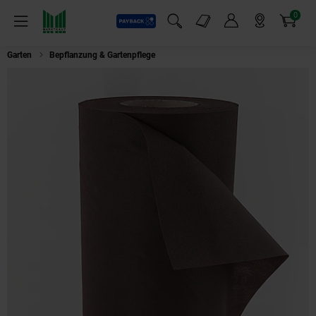
0
Payback
Markt-Angebote
Artikel
Menü
Suchfeld einblenden
Mein Konto
Markt finden
Warenkorb
Garten
Bepflanzung & Gartenpflege
Aquagart 800m² Gartenvlies Unkrautvl