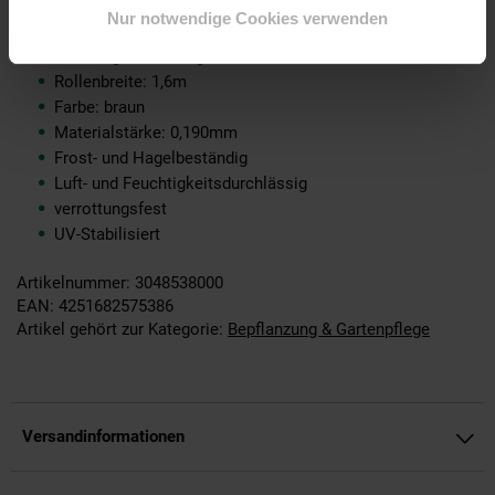
Nur notwendige Cookies verwenden
Flächengewicht: 80g/m²
Rollenbreite: 1,6m
Farbe: braun
Materialstärke: 0,190mm
Frost- und Hagelbeständig
Luft- und Feuchtigkeitsdurchlässig
verrottungsfest
UV-Stabilisiert
Artikelnummer: 3048538000
EAN: 4251682575386
Artikel gehört zur Kategorie:
Bepflanzung & Gartenpflege
Versandinformationen