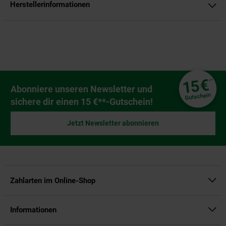
Herstellerinformationen
Fußzeile
€
15
**
Newsletter Anmeldung
Abonniere unseren Newsletter und
Gutschein
sichere dir einen 15 €**-Gutschein!
Jetzt Newsletter abonnieren
Zahlarten im Online-Shop
Informationen