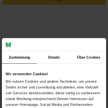
PAYBACK
Zustimmung
Details
Über Cookies
Payback Punkte
Basis°Punkte:
302
Extra°Punkte:
0
Wir verwenden Cookies!
Wir nutzen Cookies und andere Techniken, um unsere
Produktbeschreibung
Seiten sicher und zuverlässig anzubieten, eine Vielzahl
von Services bereitzustellen, diese stetig zu verbessern
Unkrautvlies ist eine biologische und umweltschonende
sowie Werbung entsprechend Deinen Interessen auf
Methode zur Unkrautbekämpfung. Durch das Vlies kann auf
unserer Homepage, Social Media und Partnerseiten