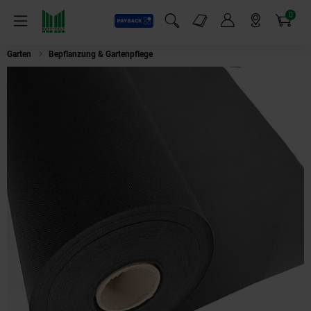
0
Payback
Markt-Angebote
Artikel
Menü
Suchfeld einblenden
Mein Konto
Markt finden
Warenkorb
Garten
Bepflanzung & Gartenpflege
Aquagart 96m² Gartenvlies Unkrautvli