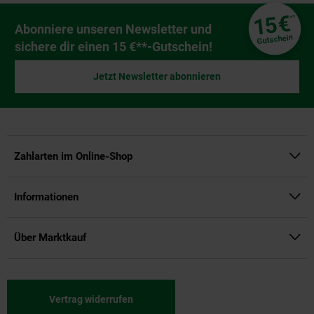
Fußzeile
€
15
**
Newsletter Anmeldung
Abonniere unseren Newsletter und
Gutschein
sichere dir einen 15 €**-Gutschein!
Jetzt Newsletter abonnieren
Zahlarten im Online-Shop
Informationen
Über Marktkauf
Vertrag widerrufen