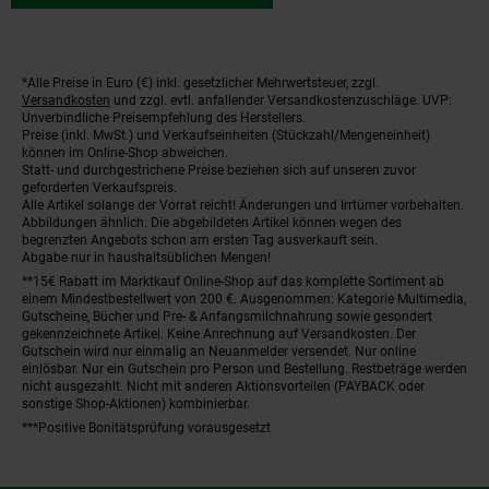
*Alle Preise in Euro (€) inkl. gesetzlicher Mehrwertsteuer, zzgl.
Fußnoten
Versandkosten
und zzgl. evtl. anfallender Versandkostenzuschläge. UVP:
Unverbindliche Preisempfehlung des Herstellers.
Preise (inkl. MwSt.) und Verkaufseinheiten (Stückzahl/Mengeneinheit)
können im Online-Shop abweichen.
Statt- und durchgestrichene Preise beziehen sich auf unseren zuvor
geforderten Verkaufspreis.
Alle Artikel solange der Vorrat reicht! Änderungen und Irrtümer vorbehalten.
Abbildungen ähnlich. Die abgebildeten Artikel können wegen des
begrenzten Angebots schon am ersten Tag ausverkauft sein.
Abgabe nur in haushaltsüblichen Mengen!
**15€ Rabatt im Marktkauf Online-Shop auf das komplette Sortiment ab
einem Mindestbestellwert von 200 €. Ausgenommen: Kategorie Multimedia,
Gutscheine, Bücher und Pre- & Anfangsmilchnahrung sowie gesondert
gekennzeichnete Artikel. Keine Anrechnung auf Versandkosten. Der
Gutschein wird nur einmalig an Neuanmelder versendet. Nur online
einlösbar. Nur ein Gutschein pro Person und Bestellung. Restbeträge werden
nicht ausgezahlt. Nicht mit anderen Aktionsvorteilen (PAYBACK oder
sonstige Shop-Aktionen) kombinierbar.
***Positive Bonitätsprüfung vorausgesetzt