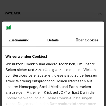
PAYBACK
Payback Punkte
Basis°Punkte:
42
Extra°Punkte:
0
Zustimmung
Details
Über Cookies
Produktbeschreibung
Wir verwenden Cookies!
Wir nutzen Cookies und andere Techniken, um unsere
Unkrautvlies ist eine biologische und umweltschonende
Seiten sicher und zuverlässig anzubieten, eine Vielzahl
Methode zur Unkrautbekämpfung. Durch das Vlies kann auf
eine chemische Behandlung von Unkraut völlig verzichtet
von Services bereitzustellen, diese stetig zu verbessern
werden!
sowie Werbung entsprechend Deinen Interessen auf
unserer Homepage, Social Media und Partnerseiten
Das Unkrautschutzvlies unterdrückt das Unkrautwachstum
anzuzeigen. Mit einem Klick auf „Ok“ willigst Du in die
durch Lichtentzug und nimmt ihm so seine Existenzgrundlage.
Cookie Verwendung ein. Deine Cookie-Einstellungen
Das Vlies hält ihr Beet oder ihre Fläche frei von Unkraut und
kannst Du jederzeit in den
Datenschutzinformationen
speichert die Feuchtigkeit um die Wurzeln der Pflanzen direkt