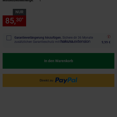
Mindestbestellmenge:
1
NUR
85,
nur 85,
€ Sternchen Fußn
30
30
*
Garantieverlängerung hinzufügen.
Sichere dir 36 Monate
zusätzlichen Garantieschutz mit
9,99 €
In den Warenkorb