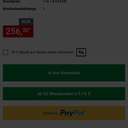
Grundpreis:
1 m = 8.54 EUR
Mindestbestellmenge:
1
NUR
256,
nur 256,
€ Sternchen Fu
30
30
*
20 € Rabatt auf diesen Artikel aktivieren!
Promotion "20 € Rabatt auf diesen Artikel aktivieren!" anwenden
In den Warenkorb
ab 32 Monatsraten
à 9.14 €