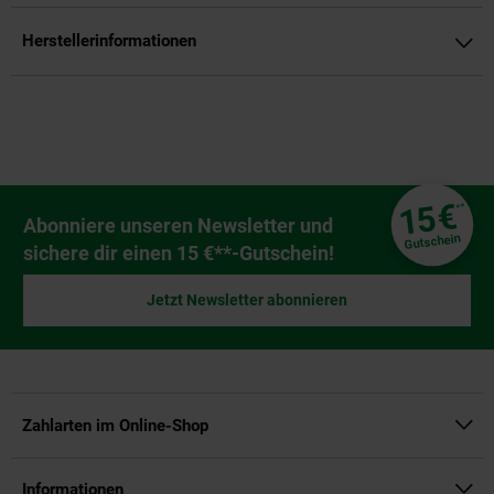
Herstellerinformationen
Fußzeile
€
15
**
Newsletter Anmeldung
Abonniere unseren Newsletter und
Gutschein
sichere dir einen 15 €**-Gutschein!
Jetzt Newsletter abonnieren
Zahlarten im Online-Shop
Informationen