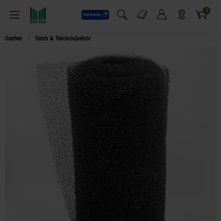
0
Payback
Markt-Angebote
Artikel
Menü
Suchfeld einblenden
Mein Konto
Markt finden
Warenkorb
Garten
Teich & Teichzubehör
Aquagart Böschungsmatte Krallmatte 30m x