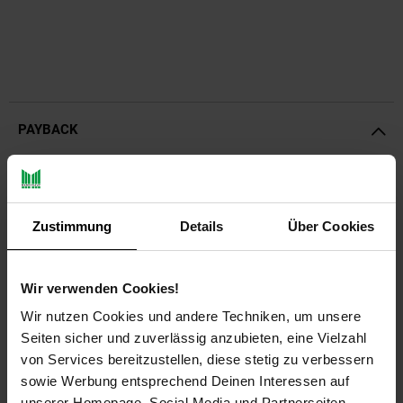
PAYBACK
Payback Punkte
Basis°Punkte:
128
Extra°Punkte:
0
Zustimmung
Details
Über Cookies
Produktbeschreibung
Wir verwenden Cookies!
Wir nutzen Cookies und andere Techniken, um unsere
Perfekter Schutz & optischer Hingucker für Ihren
Seiten sicher und zuverlässig anzubieten, eine Vielzahl
Gartenteiches mit der Aquagart Böschungsmatte
von Services bereitzustellen, diese stetig zu verbessern
sowie Werbung entsprechend Deinen Interessen auf
Ein Teich im eigenen Garten ist wohl für jeden Hausbesitzer
das Highlight in der Gartengestaltung. Ein Ort der Entspannung,
unserer Homepage, Social Media und Partnerseiten