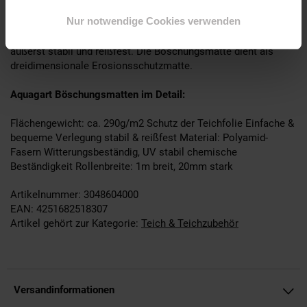
Natürliche Qualität
Nur notwendige Cookies verwenden
Unsere hochwertigen Ufermatten für Teiche und Co. bestehen
aus einem Gewebe aus schwarzen Polyamid-Fasern und sind
äußerst stabil und reißfest. Die Böschungsmatte dient als
dreidimensionale Erosionsschutzmatte.
Aquagart Böschungsmatten im Detail:
Flächengewicht: ca. 290g/m2 Schutz der Teichfolie Einfache &
bequeme Verlegung stabil & reißfest Material: Polyamid-
Fasern Witterungsbeständig, UV stabil chemische
Beständigkeit Rollenbreite: 1m breit, 20mm stark
Artikelnummer: 3048604000
EAN: 4251682518307
Artikel gehört zur Kategorie:
Teich & Teichzubehör
Versandinformationen